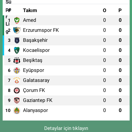
0 (224) 236 46 98
Yol Tarifi Al
#
Takım
O
P
Amed
0
0
1
Kağan Eczanesi
Erzurumspor FK
0
0
HAMİTLER MAH. 1.FATİH CAD. NO:22 C(HAMİTLER YENİ KAPALI PAZAR
2
ALTI)
Başakşehir
0
0
3
0 (224) 909 39 87
Yol Tarifi Al
Kocaelispor
0
0
4
Beşiktaş
0
0
5
Eyüpspor
0
0
6
Galatasaray
0
0
7
Çorum FK
0
0
8
Gaziantep FK
0
0
9
Alanyaspor
0
0
10
Detaylar için tıklayın