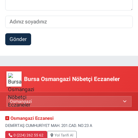
Gönder
Bursa Osmangazi Nöbetçi Eczaneler
Osmangazi Eczanesi
DEMİRTAŞ CUMHURİYET MAH. 201.CAD. NO:23 A
0 (224) 262 55 62
Yol Tarifi Al