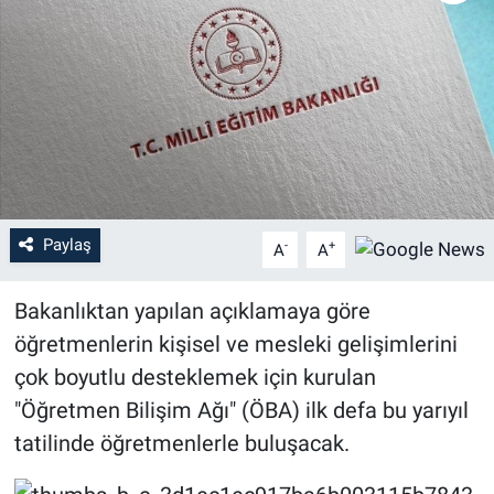
Sağlık
Eğitim
Ekonomi
Dünya
Paylaş
-
+
A
A
Teknoloji
Bakanlıktan yapılan açıklamaya göre
Magazin
öğretmenlerin kişisel ve mesleki gelişimlerini
çok boyutlu desteklemek için kurulan
Siyaset
"Öğretmen Bilişim Ağı" (ÖBA) ilk defa bu yarıyıl
Yaşam
tatilinde öğretmenlerle buluşacak.
Spor