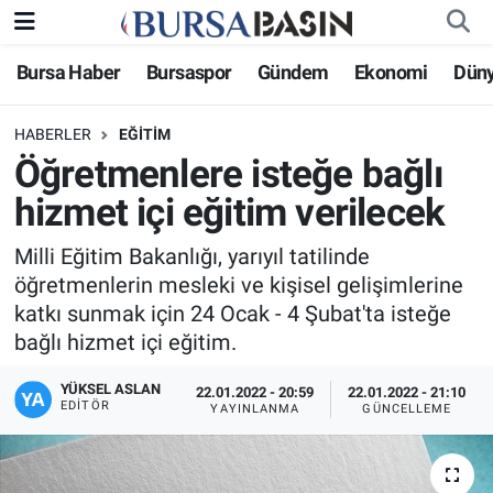
Bursa Haber
Bursaspor
Gündem
Ekonomi
Dün
Bursa Haber
Bursa Nöbetçi Eczaneler
HABERLER
EĞITIM
Genel
Bursa Hava Durumu
Öğretmenlere isteğe bağlı
Politika
Bursa Namaz Vakitleri
hizmet içi eğitim verilecek
Bilim, Teknoloji
Bursa Trafik Yoğunluk Haritası
Milli Eğitim Bakanlığı, yarıyıl tatilinde
öğretmenlerin mesleki ve kişisel gelişimlerine
KÜLTÜR-SANAT
Süper Lig Puan Durumu ve Fikstür
katkı sunmak için 24 Ocak - 4 Şubat'ta isteğe
bağlı hizmet içi eğitim.
Yerel
Tüm Manşetler
YÜKSEL ASLAN
22.01.2022 - 20:59
22.01.2022 - 21:10
EDITÖR
YAYINLANMA
GÜNCELLEME
Bursaspor
Son Dakika Haberleri
Gündem
Haber Arşivi