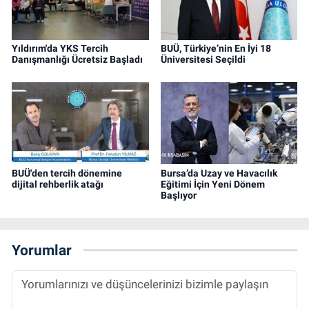
Yıldırım'da YKS Tercih
BUÜ, Türkiye’nin En İyi 18
Danışmanlığı Ücretsiz Başladı
Üniversitesi Seçildi
BUÜ'den tercih dönemine
Bursa’da Uzay ve Havacılık
dijital rehberlik atağı
Eğitimi İçin Yeni Dönem
Başlıyor
Yorumlar