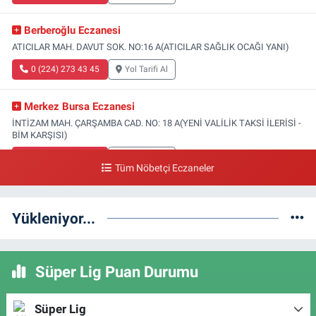
Berberoğlu Eczanesi
ATICILAR MAH. DAVUT SOK. NO:16 A(ATICILAR SAĞLIK OCAĞI YANI)
0 (224) 273 43 45
Yol Tarifi Al
Merkez Bursa Eczanesi
İNTİZAM MAH. ÇARŞAMBA CAD. NO: 18 A(YENİ VALİLİK TAKSİ İLERİSİ -
BİM KARŞISI)
0 (224) 253 13 19
Yol Tarifi Al
Tüm Nöbetçi Eczaneler
Güneş Eczanesi
FATİH MAH. DOĞAN CAD. NO:61(BEŞYOL ALTI - FATİH ASM VE KIZ
Yükleniyor...
TEKNİK LİSESİ YANI)
0 (224) 256 36 76
Yol Tarifi Al
Süper Lig Puan Durumu
Yenikale Eczanesi
DİKKALDIRIM MAH. HAT CAD. NO:1 1-B(ZÜBEYDE HANIM DOĞUMEVİ
Süper Lig
KARŞISI)