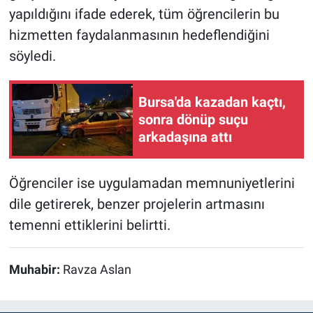
yapıldığını ifade ederek, tüm öğrencilerin bu
hizmetten faydalanmasının hedeflendiğini
söyledi.
Bursa'da kazadan kaçtı,
sonra dönüp suçu
arkadaşına attı
Öğrenciler ise uygulamadan memnuniyetlerini
dile getirerek, benzer projelerin artmasını
temenni ettiklerini belirtti.
Muhabir:
Ravza Aslan