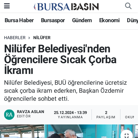
Bursa Haber
Bursaspor
Gündem
Ekonomi
Dün
Bursa Haber
Bursa Nöbetçi Eczaneler
HABERLER
NILÜFER
Genel
Bursa Hava Durumu
Nilüfer Belediyesi'nden
Politika
Bursa Namaz Vakitleri
Öğrencilere Sıcak Çorba
İkramı
Bilim, Teknoloji
Bursa Trafik Yoğunluk Haritası
Nilüfer Belediyesi, BUÜ öğrencilerine ücretsiz
KÜLTÜR-SANAT
Süper Lig Puan Durumu ve Fikstür
sıcak çorba ikram ederken, Başkan Özdemir
öğrencilerle sohbet etti.
Yerel
Tüm Manşetler
RAVZA ASLAN
25.12.2024 - 13:39
2
EDITÖR
Bursaspor
Son Dakika Haberleri
YAYINLANMA
PAYLAŞIM
OKUNM
Gündem
Haber Arşivi