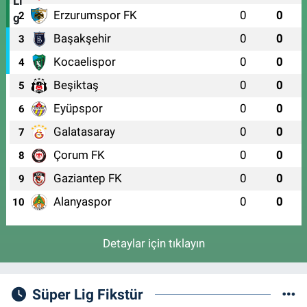
Kent Meydanı Eczanesi
Erzurumspor FK
0
0
2
ULU MAH. ULUBATLI HASAN BULVARI (ANKARA YOLU) NO:64 A(ÖZEL
Başakşehir
0
0
ARİTMİ OSMANGAZİ HASTANESİ ACİL YANI)
3
0 (224) 251 33 44
Yol Tarifi Al
Kocaelispor
0
0
4
Beşiktaş
0
0
5
Eyüpspor
0
0
6
Galatasaray
0
0
7
Çorum FK
0
0
8
Gaziantep FK
0
0
9
Alanyaspor
0
0
10
Detaylar için tıklayın
Süper Lig Fikstür