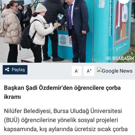
Sağlık
Eğitim
Ekonomi
Dünya
Paylaş
-
+
A
A
Teknoloji
Başkan Şadi Özdemir’den öğrencilere çorba
Magazin
ikramı
Siyaset
Nilüfer Belediyesi, Bursa Uludağ Üniversitesi
Yaşam
(BUÜ) öğrencilerine yönelik sosyal projeleri
kapsamında, kış aylarında ücretsiz sıcak çorba
Spor