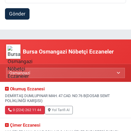
Gönder
Bursa Osmangazi Nöbetçi Eczaneler
Okumuş Eczanesi
DEMİRTAŞ DUMLUPINAR MAH. 47.CAD. NO:76 B(DOSAB SEMT
POLİKLİNİĞİ KARŞISI)
0 (224) 262 11 44
Yol Tarifi Al
Çimer Eczanesi