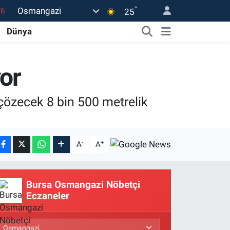
°
Osmangazi
17
25
01
Dünya
02
44
yor
4
 çözecek 8 bin 500 metrelik
76
-
+
A
A
Bursa Osmangazi Nöbetçi
Eczaneler