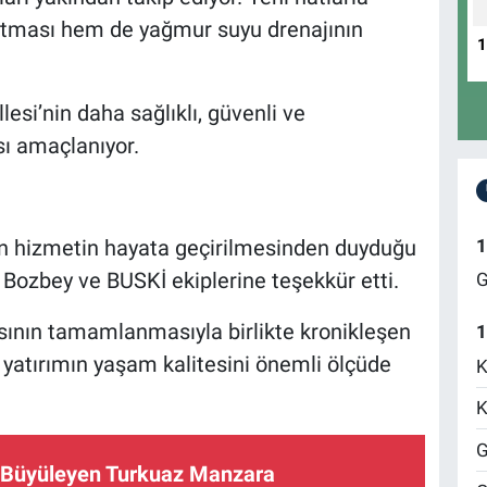
artması hem de yağmur suyu drenajının
si’nin daha sağlıklı, güvenli ve
sı amaçlanıyor.
1
en hizmetin hayata geçirilmesinden duyduğu
Bozbey ve BUSKİ ekiplerine teşekkür etti.
G
asının tamamlanmasıyla birlikte kronikleşen
1
, yatırımın yaşam kalitesini önemli ölçüde
K
K
G
e Büyüleyen Turkuaz Manzara