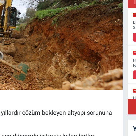
D
S
H
P
H
D
n yıllardır çözüm bekleyen altyapı sorununa
Y
k son dönemde yetersiz kalan hatlar
S