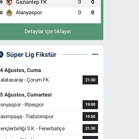
Gaziantep FK
0
0
9
Alanyaspor
0
0
10
Detaylar için tıklayın
Süper Lig Fikstür
4 Ağustos, Cuma
alatasaray - Çorum FK
21:30
5 Ağustos, Cumartesi
onyaspor - Rizespor
19:00
asımpaşa - Trabzonspor
19:00
ençlerbirliği S.K. - Fenerbahçe
21:30