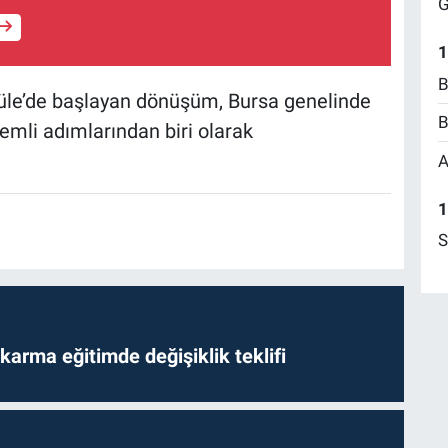
G
1
B
küle’de başlayan dönüşüm, Bursa genelinde
B
nemli adımlarından biri olarak
A
1
S
arma eğitimde değişiklik teklifi