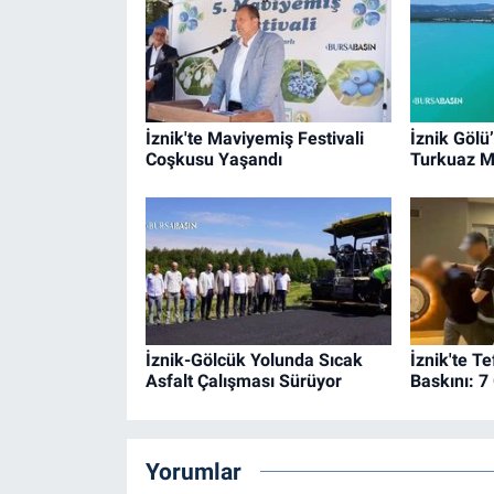
İznik'te Maviyemiş Festivali
İznik Gölü
Coşkusu Yaşandı
Turkuaz 
İznik-Gölcük Yolunda Sıcak
İznik'te T
Asfalt Çalışması Sürüyor
Baskını: 7
Yorumlar