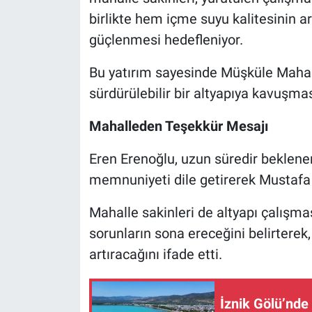
birlikte hem içme suyu kalitesinin 
güçlenmesi hedefleniyor.
Bu yatırım sayesinde Müşküle Mahalle
sürdürülebilir bir altyapıya kavuşma
Mahalleden Teşekkür Mesajı
Eren Erenoğlu, uzun süredir beklen
memnuniyeti dile getirerek Mustafa 
Mahalle sakinleri de altyapı çalışm
sorunların sona ereceğini belirterek
artıracağını ifade etti.
İznik Gölü’nd