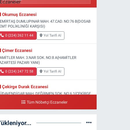
Okumuş Eczanesi
EMİRTAŞ DUMLUPINAR MAH. 47.CAD. NO:76 B(DOSAB
EMT POLİKLİNİĞİ KARŞISI)
0 (224) 262 11 44
Yol Tarifi Al
Çimer Eczanesi
AMİTLER MAH. 3.NAR SOK. NO:8 A(HAMİTLER
AZARTESİ PAZARI YANI)
0 (224) 247 72 58
Yol Tarifi Al
Çekirge Durak Eczanesi
ÜDAVENDİGAR MAH. DEĞİRMEN SOK. NO:6 1(ÇEKİRGE
EVLET HASTANESİ ALTI)
Tüm Nöbetçi Eczaneler
0 (224) 233 01 00
Yol Tarifi Al
ükleniyor...
Engin Eczanesi
OĞANLI MAH. SADIK AHMET CAD. NO:408