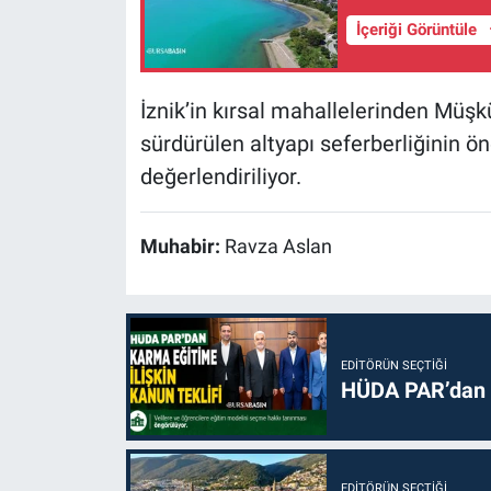
İçeriği Görüntüle
İznik’in kırsal mahallelerinden Müş
sürdürülen altyapı seferberliğinin ö
değerlendiriliyor.
Muhabir:
Ravza Aslan
EDITÖRÜN SEÇTIĞI
HÜDA PAR’dan k
EDITÖRÜN SEÇTIĞI