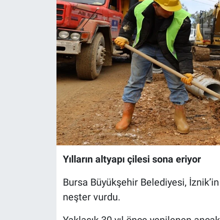
Sağlık
Eğitim
Ekonomi
Dünya
Teknoloji
Magazin
Yılların altyapı çilesi sona eriyor
Siyaset
Bursa Büyükşehir Belediyesi, İznik’i
Yaşam
neşter vurdu.
Spor
Yaklaşık 30 yıl önce yenilenen anca