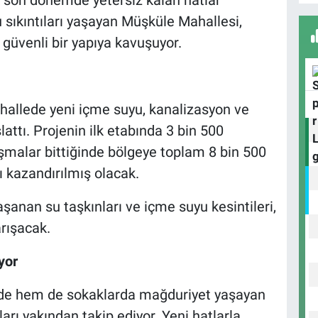
A
 sıkıntıları yaşayan Müşküle Mahallesi,
 güvenli bir yapıya kavuşuyor.
B
S
hallede yeni içme suyu, kanalizasyon ve
attı. Projenin ilk etabında 3 bin 500
malar bittiğinde bölgeye toplam 8 bin 500
 kazandırılmış olacak.
U
N
Y
yaşanan su taşkınları ve içme suyu kesintileri,
arışacak.
yor
rde hem de sokaklarda mağduriyet yaşayan
arı yakından takip ediyor. Yeni hatlarla