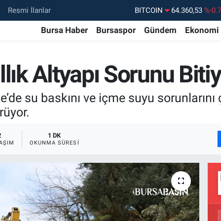
Resmi İlanlar
DOLAR
47,7069
%0.
EURO
55,0265
%0.
Bursa Haber
Bursaspor
Gündem
Ekonomi
STERLİN
64,1897
%0.
GRAM ALTIN
6574.81
%1.
lık Altyapı Sorunu Biti
BİST100
13.887
%6
e’de su baskını ve içme suyu sorunlarını
BITCOIN
64.360,53
%-0.
rüyor.
2
1 DK
AŞIM
OKUNMA SÜRESI