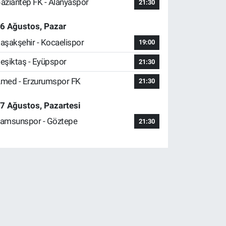
aziantep FK - Alanyaspor
21:30
6 Ağustos, Pazar
aşakşehir - Kocaelispor
19:00
eşiktaş - Eyüpspor
21:30
med - Erzurumspor FK
21:30
7 Ağustos, Pazartesi
amsunspor - Göztepe
21:30