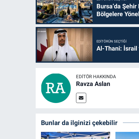
Bursa’da Şehir
Bölgelere Yönel
EDITÖRÜN SEÇTIĞI
Al-Thani: İsrai
EDITÖR HAKKINDA
Ravza Aslan
Bunlar da ilginizi çekebilir