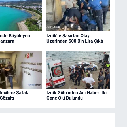
’nde Büyüleyen
İznik'te Şaşırtan Olay:
Manzara
Üzerinden 500 Bin Lira Çıktı
efecilere Şafak
İznik Gölü'nden Acı Haber! İki
 Gözaltı
Genç Ölü Bulundu