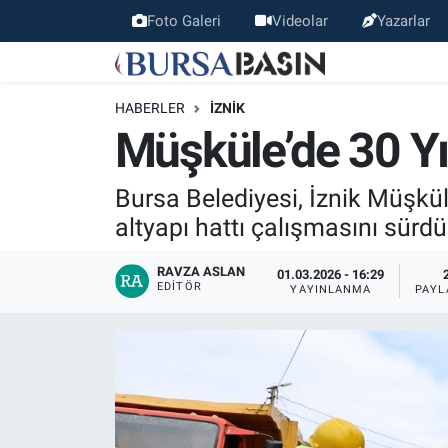
Foto Galeri
Videolar
Yazarlar
Bursa Haber
Bursa Nöbetçi Eczaneler
HABERLER
İZNIK
Genel
Bursa Hava Durumu
Müşküle’de 30 Yıl
Politika
Bursa Namaz Vakitleri
Bursa Belediyesi, İznik Müşkül
altyapı hattı çalışmasını sürdü
Bilim, Teknoloji
Bursa Trafik Yoğunluk Haritası
RAVZA ASLAN
01.03.2026 - 16:29
KÜLTÜR-SANAT
Süper Lig Puan Durumu ve Fikstür
EDITÖR
YAYINLANMA
PAYL
Yerel
Tüm Manşetler
Bursaspor
Son Dakika Haberleri
Gündem
Haber Arşivi