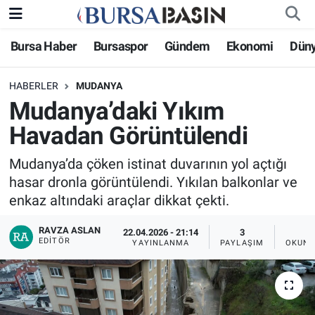
Bursa Haber
Bursaspor
Gündem
Ekonomi
Dün
Bursa Haber
Bursa Nöbetçi Eczaneler
HABERLER
MUDANYA
Genel
Bursa Hava Durumu
Mudanya’daki Yıkım
Politika
Bursa Namaz Vakitleri
Havadan Görüntülendi
Bilim, Teknoloji
Bursa Trafik Yoğunluk Haritası
Mudanya’da çöken istinat duvarının yol açtığı
hasar dronla görüntülendi. Yıkılan balkonlar ve
KÜLTÜR-SANAT
Süper Lig Puan Durumu ve Fikstür
enkaz altındaki araçlar dikkat çekti.
RAVZA ASLAN
Yerel
Tüm Manşetler
22.04.2026 - 21:14
3
EDITÖR
YAYINLANMA
PAYLAŞIM
OKUNM
Bursaspor
Son Dakika Haberleri
Gündem
Haber Arşivi