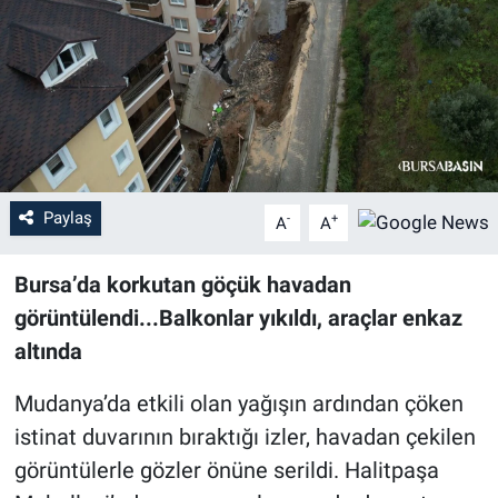
Sağlık
Eğitim
Ekonomi
Dünya
Paylaş
-
+
A
A
Teknoloji
Bursa’da korkutan göçük havadan
görüntülendi...Balkonlar yıkıldı, araçlar enkaz
Magazin
altında
Siyaset
Mudanya’da etkili olan yağışın ardından çöken
istinat duvarının bıraktığı izler, havadan çekilen
Yaşam
görüntülerle gözler önüne serildi. Halitpaşa
Spor