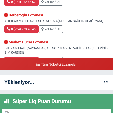
0 (224) 262 55 62
Yol Tarifi Al
Berberoğlu Eczanesi
ATICILAR MAH. DAVUT SOK. NO:16 A(ATICILAR SAĞLIK OCAĞI YANI)
0 (224) 273 43 45
Yol Tarifi Al
Merkez Bursa Eczanesi
İNTİZAM MAH. ÇARŞAMBA CAD. NO: 18 A(YENİ VALİLİK TAKSİ İLERİSİ -
BİM KARŞISI)
0 (224) 253 13 19
Yol Tarifi Al
Tüm Nöbetçi Eczaneler
Güneş Eczanesi
FATİH MAH. DOĞAN CAD. NO:61(BEŞYOL ALTI - FATİH ASM VE KIZ
Yükleniyor...
TEKNİK LİSESİ YANI)
0 (224) 256 36 76
Yol Tarifi Al
Süper Lig Puan Durumu
Yenikale Eczanesi
DİKKALDIRIM MAH. HAT CAD. NO:1 1-B(ZÜBEYDE HANIM DOĞUMEVİ