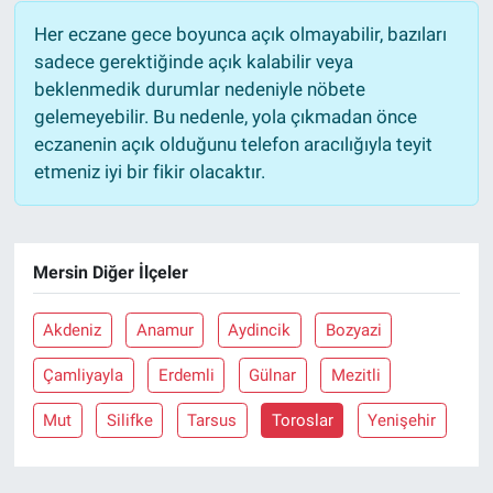
Her eczane gece boyunca açık olmayabilir, bazıları
Nöbetçi Eczaneler
sadece gerektiğinde açık kalabilir veya
beklenmedik durumlar nedeniyle nöbete
gelemeyebilir. Bu nedenle, yola çıkmadan önce
eczanenin açık olduğunu telefon aracılığıyla teyit
etmeniz iyi bir fikir olacaktır.
Mersin Diğer İlçeler
Akdeniz
Anamur
Aydincik
Bozyazi
Çamliyayla
Erdemli
Gülnar
Mezitli
Mut
Silifke
Tarsus
Toroslar
Yenişehir