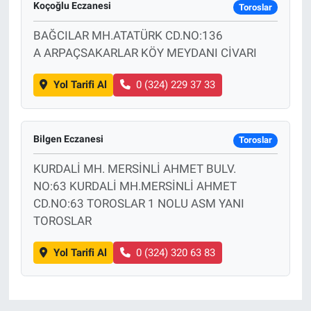
Koçoğlu Eczanesi
Toroslar
Sağlık
BAĞCILAR MH.ATATÜRK CD.NO:136
A ARPAÇSAKARLAR KÖY MEYDANI CİVARI
Eğitim
Yol Tarifi Al
0 (324) 229 37 33
Ekonomi
Dünya
Bilgen Eczanesi
Toroslar
Teknoloji
KURDALİ MH. MERSİNLİ AHMET BULV.
NO:63 KURDALİ MH.MERSİNLİ AHMET
Magazin
CD.NO:63 TOROSLAR 1 NOLU ASM YANI
TOROSLAR
Siyaset
Yol Tarifi Al
0 (324) 320 63 83
Yaşam
Spor