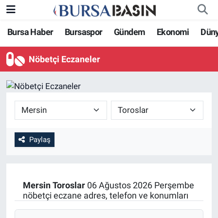
Bursa Haber
Bursaspor
Gündem
Ekonomi
Dün
Bursa Haber
Bursa Nöbetçi Eczaneler
Nöbetçi Eczaneler
Genel
Bursa Hava Durumu
Politika
Bursa Namaz Vakitleri
Bilim, Teknoloji
Bursa Trafik Yoğunluk Haritası
KÜLTÜR-SANAT
Süper Lig Puan Durumu ve Fikstür
Paylaş
Yerel
Tüm Manşetler
Mersin
Toroslar
06 Ağustos 2026 Perşembe
Bursaspor
Son Dakika Haberleri
nöbetçi eczane adres, telefon ve konumları
Gündem
Haber Arşivi