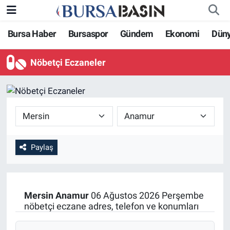
Bursa Haber
Bursaspor
Gündem
Ekonomi
Dün
Bursa Haber
Bursa Nöbetçi Eczaneler
Nöbetçi Eczaneler
Genel
Bursa Hava Durumu
Politika
Bursa Namaz Vakitleri
Bilim, Teknoloji
Bursa Trafik Yoğunluk Haritası
KÜLTÜR-SANAT
Süper Lig Puan Durumu ve Fikstür
Paylaş
Yerel
Tüm Manşetler
Mersin
Anamur
06 Ağustos 2026 Perşembe
Bursaspor
Son Dakika Haberleri
nöbetçi eczane adres, telefon ve konumları
Gündem
Haber Arşivi