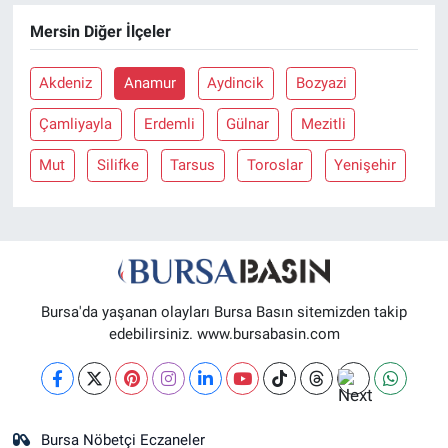
Mersin Diğer İlçeler
Nöbetçi Eczaneler
Akdeniz
Anamur
Aydincik
Bozyazi
Çamliyayla
Erdemli
Gülnar
Mezitli
Mut
Silifke
Tarsus
Toroslar
Yenişehir
Bursa'da yaşanan olayları Bursa Basın sitemizden takip
edebilirsiniz. www.bursabasin.com
Bursa Nöbetçi Eczaneler