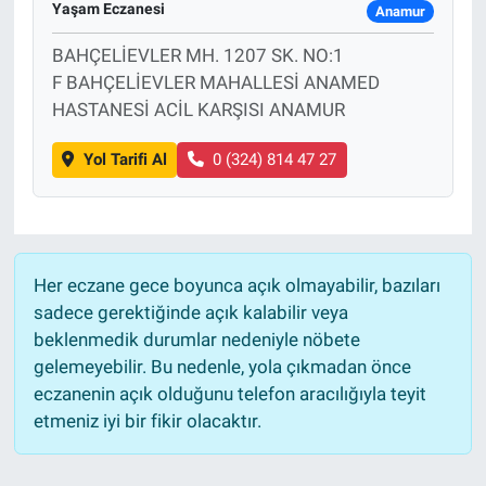
Yaşam Eczanesi
Anamur
Sağlık
BAHÇELİEVLER MH. 1207 SK. NO:1
F BAHÇELİEVLER MAHALLESİ ANAMED
Eğitim
HASTANESİ ACİL KARŞISI ANAMUR
Ekonomi
Yol Tarifi Al
0 (324) 814 47 27
Dünya
Teknoloji
Her eczane gece boyunca açık olmayabilir, bazıları
sadece gerektiğinde açık kalabilir veya
Magazin
beklenmedik durumlar nedeniyle nöbete
gelemeyebilir. Bu nedenle, yola çıkmadan önce
Siyaset
eczanenin açık olduğunu telefon aracılığıyla teyit
etmeniz iyi bir fikir olacaktır.
Yaşam
Spor