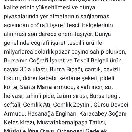
kalitelerinin yükseltilmesi ve dünya
piyasalarında yer almalarının sağlanması
açısından coğrafi işaret tescil belgelerinin
alınması son derece önem taşıyor. Dünya
genelinde coğrafi işaret tescilli ürünler
milyarlarca dolarlık pazar payına sahip olurken,
Bursa’nın Coğrafi İşaret ve Tescil Belgeli ürün
sayısı 30’a ulaştı. Bursa Bıçağı, cantık, cevizli
lokum, döner kebabı, kestane şekeri, pideli
köfte, Santa Maria armudu, siyah incir, süt
helvası, tahinli pide, üzüm şırası, Bursa İpeği,
şeftali, Gemlik Atı, Gemlik Zeytini, Gürsu Deveci
Armudu, Hasanağa Enginarı, Karacabey Soğanı,
Keles kirazı, Mustafakemalpaşa Tatlısı,
Müşküle İğne Oyası, Orhangazi Gedelek