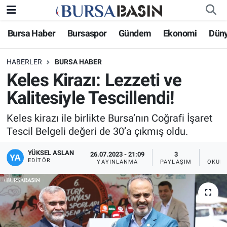
Bursa Haber
Bursaspor
Gündem
Ekonomi
Dün
Bursa Haber
Bursa Nöbetçi Eczaneler
HABERLER
BURSA HABER
Genel
Bursa Hava Durumu
Keles Kirazı: Lezzeti ve
Politika
Bursa Namaz Vakitleri
Kalitesiyle Tescillendi!
Bilim, Teknoloji
Bursa Trafik Yoğunluk Haritası
Keles kirazı ile birlikte Bursa’nın Coğrafi İşaret
Tescil Belgeli değeri de 30’a çıkmış oldu.
KÜLTÜR-SANAT
Süper Lig Puan Durumu ve Fikstür
YÜKSEL ASLAN
26.07.2023 - 21:09
3
EDITÖR
YAYINLANMA
PAYLAŞIM
OKUNM
Yerel
Tüm Manşetler
Bursaspor
Son Dakika Haberleri
Gündem
Haber Arşivi