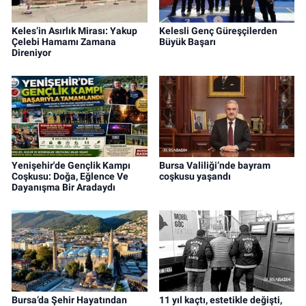
Keles’in Asırlık Mirası: Yakup
Kelesli Genç Güreşçilerden
Çelebi Hamamı Zamana
Büyük Başarı
Direniyor
Yenişehir'de Gençlik Kampı
Bursa Valiliği’nde bayram
Coşkusu: Doğa, Eğlence Ve
coşkusu yaşandı
Dayanışma Bir Aradaydı
Bursa’da Şehir Hayatından
11 yıl kaçtı, estetikle değişti,