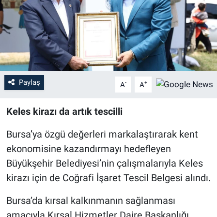
Sağlık
Eğitim
Ekonomi
Paylaş
-
+
A
A
Dünya
Keles kirazı da artık tescilli
Teknoloji
Bursa’ya özgü değerleri markalaştırarak kent
Magazin
ekonomisine kazandırmayı hedefleyen
Büyükşehir Belediyesi’nin çalışmalarıyla Keles
Siyaset
kirazı için de Coğrafi İşaret Tescil Belgesi alındı.
Yaşam
Bursa’da kırsal kalkınmanın sağlanması
amacıyla Kırsal Hizmetler Daire Başkanlığı,
Spor