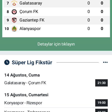
Galatasaray
0
0
7
Çorum FK
0
0
8
Gaziantep FK
0
0
9
Alanyaspor
0
0
10
Detaylar için tıklayın
Süper Lig Fikstür
14 Ağustos, Cuma
Galatasaray - Çorum FK
21:30
15 Ağustos, Cumartesi
Konyaspor - Rizespor
19:00