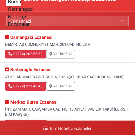
Osmangazi Eczanesi
DEMİRTAŞ CUMHURİYET MAH. 201.CAD. NO:23 A
0 (224) 262 55 62
Yol Tarifi Al
Berberoğlu Eczanesi
ATICILAR MAH. DAVUT SOK. NO:16 A(ATICILAR SAĞLIK OCAĞI YANI)
0 (224) 273 43 45
Yol Tarifi Al
Merkez Bursa Eczanesi
İNTİZAM MAH. ÇARŞAMBA CAD. NO: 18 A(YENİ VALİLİK TAKSİ İLERİSİ -
BİM KARŞISI)
0 (224) 253 13 19
Yol Tarifi Al
Tüm Nöbetçi Eczaneler