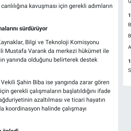
G
 canlılığına kavuşması için gerekli adımların
1
B
alarını sürdürüyor
B
Kaynaklar, Bilgi ve Teknoloji Komisyonu
A
ili Mustafa Varank da merkezi hükümet ile
fın yanında olduğunu belirterek destek
1
S
Vekili Şahin Biba ise yangında zarar gören
çin gerekli çalışmaların başlatıldığını ifade
ağduriyetinin azaltılması ve ticari hayatın
rla koordinasyon halinde çalışmayı
 önledi