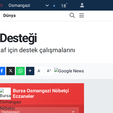
63
°
Osmangazi
18
0
Dünya
08
0
 Desteği
45
f için destek çalışmalarını
0
-
+
A
A
Bursa Osmangazi Nöbetçi
Eczaneler