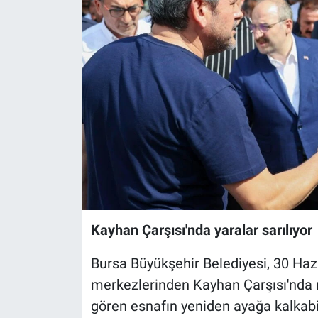
Sağlık
Eğitim
Ekonomi
Dünya
Teknoloji
Magazin
Kayhan Çarşısı'nda yaralar sarılıyor
Siyaset
Bursa Büyükşehir Belediyesi, 30 Hazir
Yaşam
merkezlerinden Kayhan Çarşısı'nda 
gören esnafın yeniden ayağa kalkabil
Spor