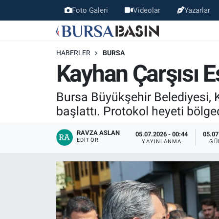
Foto Galeri
Videolar
Yazarlar
Bursa Haber
Bursa Nöbetçi Eczaneler
HABERLER
BURSA
Genel
Bursa Hava Durumu
Kayhan Çarşısı E
Politika
Bursa Namaz Vakitleri
Bursa Büyükşehir Belediyesi, 
başlattı. Protokol heyeti bölg
Bilim, Teknoloji
Bursa Trafik Yoğunluk Haritası
RAVZA ASLAN
05.07.2026 - 00:44
05.07
KÜLTÜR-SANAT
Süper Lig Puan Durumu ve Fikstür
EDITÖR
YAYINLANMA
GÜ
Yerel
Tüm Manşetler
Bursaspor
Son Dakika Haberleri
Gündem
Haber Arşivi