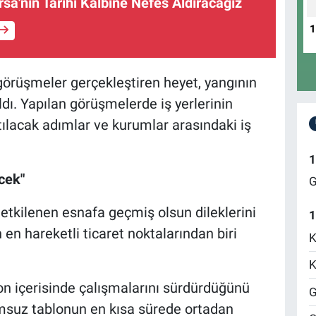
rsa'nın Tarihi Kalbine Nefes Aldıracağız
görüşmeler gerçekleştiren heyet, yangının
dı. Yapılan görüşmelerde iş yerlerinin
tılacak adımlar ve kurumlar arasındaki iş
1
ecek"
G
 etkilenen esnafa geçmiş olsun dileklerini
1
 en hareketli ticaret noktalarından biri
K
K
yon içerisinde çalışmalarını sürdürdüğünü
G
umsuz tablonun en kısa sürede ortadan