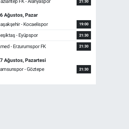
aziantep FK - Alanyaspor
21:30
6 Ağustos, Pazar
aşakşehir - Kocaelispor
19:00
eşiktaş - Eyüpspor
21:30
med - Erzurumspor FK
21:30
7 Ağustos, Pazartesi
amsunspor - Göztepe
21:30