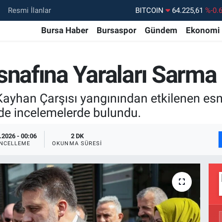
BITCOIN
64.225,61
%-0.
Resmi İlanlar
DOLAR
47,6704
%
Bursa Haber
Bursaspor
Gündem
Ekonomi
EURO
55,0406
%-0.
STERLİN
64,2143
%
snafına Yaraları Sarma
GRAM ALTIN
6510.40
%0.
Kayhan Çarşısı yangınından etkilenen esna
BİST100
13.799
%7
ede incelemelerde bulundu.
.2026 - 00:06
2 DK
NCELLEME
OKUNMA SÜRESI