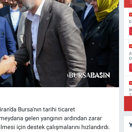
D
A
O
İ
T
an'da Bursa'nın tarihi ticaret
meydana gelen yangının ardından zarar
Y
mesi için destek çalışmalarını hızlandırdı.
F
A