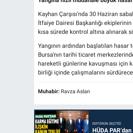
Kayhan Çarşısı'nda 30 Haziran sabah
İtfaiye Dairesi Başkanlığı ekiplerini
kısa sürede kontrol altına alınarak 
Yangının ardından başlatılan hasar t
Bursa'nın tarihi ticaret merkezlerind
hareketli günlerine kavuşması için k
birliği içinde çalışmalarını sürdüreceğ
Muhabir:
Ravza Aslan
EDITÖRÜN SEÇTIĞI
HÜDA PAR’dan k