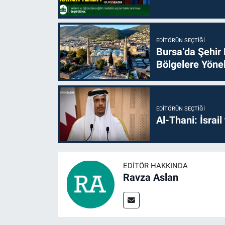
EDITÖRÜN SEÇTIĞI
Bursa’da Şehir
Bölgelere Yönel
EDITÖRÜN SEÇTIĞI
Al-Thani: İsrai
EDITÖR HAKKINDA
Ravza Aslan