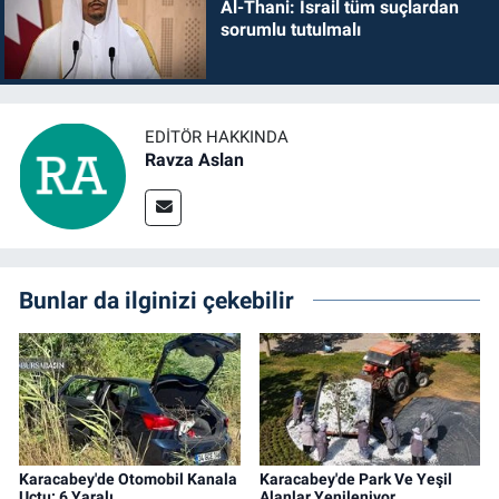
Al-Thani: İsrail tüm suçlardan
sorumlu tutulmalı
EDITÖR HAKKINDA
Ravza Aslan
Bunlar da ilginizi çekebilir
Karacabey'de Otomobil Kanala
Karacabey'de Park Ve Yeşil
Uçtu: 6 Yaralı
Alanlar Yenileniyor