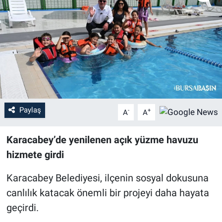
Sağlık
Eğitim
Ekonomi
Dünya
Paylaş
-
+
A
A
Teknoloji
Karacabey’de yenilenen açık yüzme havuzu
Magazin
hizmete girdi
Siyaset
Karacabey Belediyesi, ilçenin sosyal dokusuna
canlılık katacak önemli bir projeyi daha hayata
Yaşam
geçirdi.
Spor