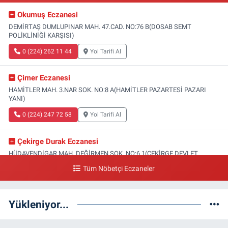
Okumuş Eczanesi
DEMİRTAŞ DUMLUPINAR MAH. 47.CAD. NO:76 B(DOSAB SEMT
POLİKLİNİĞİ KARŞISI)
0 (224) 262 11 44
Yol Tarifi Al
Çimer Eczanesi
HAMİTLER MAH. 3.NAR SOK. NO:8 A(HAMİTLER PAZARTESİ PAZARI
YANI)
0 (224) 247 72 58
Yol Tarifi Al
Çekirge Durak Eczanesi
HÜDAVENDİGAR MAH. DEĞİRMEN SOK. NO:6 1(ÇEKİRGE DEVLET
HASTANESİ ALTI)
Tüm Nöbetçi Eczaneler
0 (224) 233 01 00
Yol Tarifi Al
Yükleniyor...
Engin Eczanesi
SOĞANLI MAH. SADIK AHMET CAD. NO:408 A(GAZİAKDEMİR DOLMUŞ
DURAĞI KARŞISI)