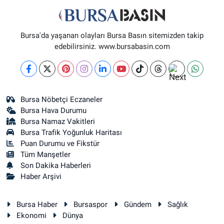
0 (224) 232 04 02
Yol Tarifi Al
Bursa'da yaşanan olayları Bursa Basın sitemizden takip
Altınoluk Eczanesi
edebilirsiniz. www.bursabasin.com
BAŞARAN MAH. 3.BAŞARAN SOK. NO:4(BAŞARAN SAĞLIK OCAĞI YANI)
0 (224) 272 11 77
Yol Tarifi Al
Kent Meydanı Eczanesi
Bursa Nöbetçi Eczaneler
ULU MAH. ULUBATLI HASAN BULVARI (ANKARA YOLU) NO:64 A(ÖZEL
Bursa Hava Durumu
ARİTMİ OSMANGAZİ HASTANESİ ACİL YANI)
Bursa Namaz Vakitleri
0 (224) 251 33 44
Yol Tarifi Al
Bursa Trafik Yoğunluk Haritası
Puan Durumu ve Fikstür
Tüm Manşetler
Son Dakika Haberleri
Haber Arşivi
Bursa Haber
Bursaspor
Gündem
Sağlık
Ekonomi
Dünya