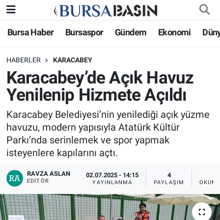
Bursa Haber
Bursaspor
Gündem
Ekonomi
Dün
Bursa Haber
Bursa Nöbetçi Eczaneler
HABERLER
KARACABEY
Genel
Bursa Hava Durumu
Karacabey’de Açık Havuz
Politika
Bursa Namaz Vakitleri
Yenilenip Hizmete Açıldı
Bilim, Teknoloji
Bursa Trafik Yoğunluk Haritası
Karacabey Belediyesi’nin yenilediği açık yüzme
havuzu, modern yapısıyla Atatürk Kültür
KÜLTÜR-SANAT
Süper Lig Puan Durumu ve Fikstür
Parkı’nda serinlemek ve spor yapmak
isteyenlere kapılarını açtı.
Yerel
Tüm Manşetler
RAVZA ASLAN
02.07.2025 - 14:15
4
EDITÖR
YAYINLANMA
PAYLAŞIM
OKUNM
Bursaspor
Son Dakika Haberleri
Gündem
Haber Arşivi