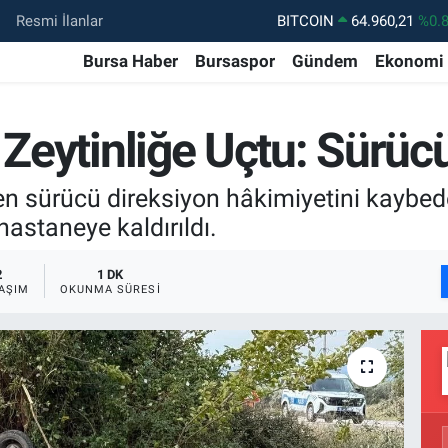
Resmi İlanlar
DOLAR
47,7436
%0.
Bursa Haber
Bursaspor
Gündem
Ekonomi
EURO
55,2510
%0.
STERLİN
64,4811
%0.
 Zeytinliğe Uçtu: Sürücü
GRAM ALTIN
6648.99
%2.
BİST100
13.779
%-
n sürücü direksiyon hâkimiyetini kaybede
hastaneye kaldırıldı.
2
1 DK
AŞIM
OKUNMA SÜRESI