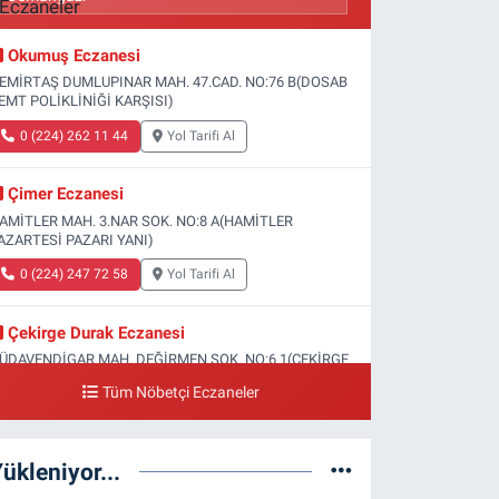
Okumuş Eczanesi
EMİRTAŞ DUMLUPINAR MAH. 47.CAD. NO:76 B(DOSAB
EMT POLİKLİNİĞİ KARŞISI)
0 (224) 262 11 44
Yol Tarifi Al
Çimer Eczanesi
AMİTLER MAH. 3.NAR SOK. NO:8 A(HAMİTLER
AZARTESİ PAZARI YANI)
0 (224) 247 72 58
Yol Tarifi Al
Çekirge Durak Eczanesi
ÜDAVENDİGAR MAH. DEĞİRMEN SOK. NO:6 1(ÇEKİRGE
EVLET HASTANESİ ALTI)
Tüm Nöbetçi Eczaneler
0 (224) 233 01 00
Yol Tarifi Al
ükleniyor...
Engin Eczanesi
OĞANLI MAH. SADIK AHMET CAD. NO:408