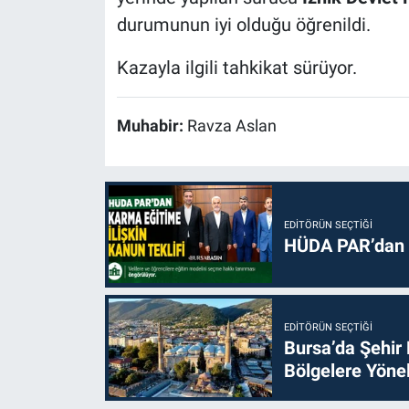
durumunun iyi olduğu öğrenildi.
Kazayla ilgili tahkikat sürüyor.
Muhabir:
Ravza Aslan
EDITÖRÜN SEÇTIĞI
HÜDA PAR’dan k
EDITÖRÜN SEÇTIĞI
Bursa’da Şehir
Bölgelere Yönel