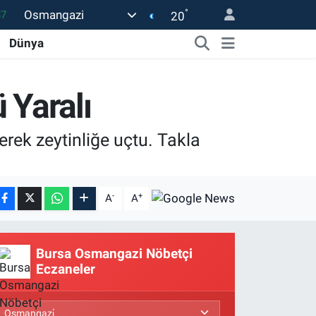
°
Osmangazi
20
18
Dünya
32
38
 Yaralı
59
14
rek zeytinliğe uçtu. Takla
-
+
A
A
Bursa Osmangazi Nöbetçi
Eczaneler