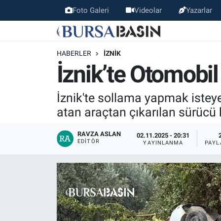
Foto Galeri
Videolar
Yazarlar
Bursa Haber
Bursa Nöbetçi Eczaneler
HABERLER
İZNIK
Genel
Bursa Hava Durumu
İznik’te Otomobil
Politika
Bursa Namaz Vakitleri
İznik'te sollama yapmak isteye
atan araçtan çıkarılan sürücü 
Bilim, Teknoloji
Bursa Trafik Yoğunluk Haritası
RAVZA ASLAN
02.11.2025 - 20:31
KÜLTÜR-SANAT
Süper Lig Puan Durumu ve Fikstür
EDITÖR
YAYINLANMA
PAYL
Yerel
Tüm Manşetler
Bursaspor
Son Dakika Haberleri
Gündem
Haber Arşivi