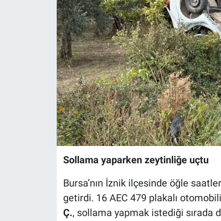
Sağlık
Eğitim
Ekonomi
Dünya
Teknoloji
Magazin
Sollama yaparken zeytinliğe uçtu
Siyaset
Bursa’nın İznik ilçesinde öğle saatle
Yaşam
getirdi. 16 AEC 479 plakalı otomobil
Ç.
, sollama yapmak istediği sırada d
Spor