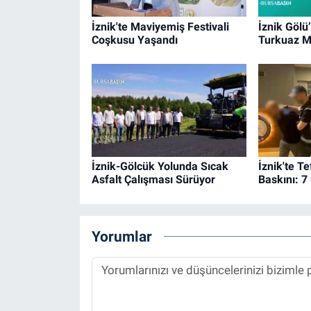
İznik'te Maviyemiş Festivali
İznik Gölü
Coşkusu Yaşandı
Turkuaz 
İznik-Gölcük Yolunda Sıcak
İznik'te T
Asfalt Çalışması Sürüyor
Baskını: 7
Yorumlar