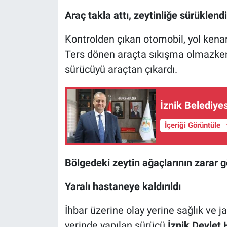
Araç takla attı, zeytinliğe sürüklendi
Nöbetçi Eczaneler
Kontrolden çıkan otomobil, yol kenarı
Ters dönen araçta sıkışma olmazken
sürücüyü araçtan çıkardı.
İznik Belediyes
İçeriği Görüntüle
Bölgedeki zeytin ağaçlarının zarar 
Yaralı hastaneye kaldırıldı
İhbar üzerine olay yerine sağlık ve j
yerinde yapılan sürücü
İznik Devlet 