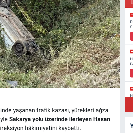
D
S
H
P
H
D
rinde yaşanan trafik kazası, yürekleri ağza
iyle
Sakarya yolu üzerinde ilerleyen Hasan
Y
ireksiyon hâkimiyetini kaybetti.
S