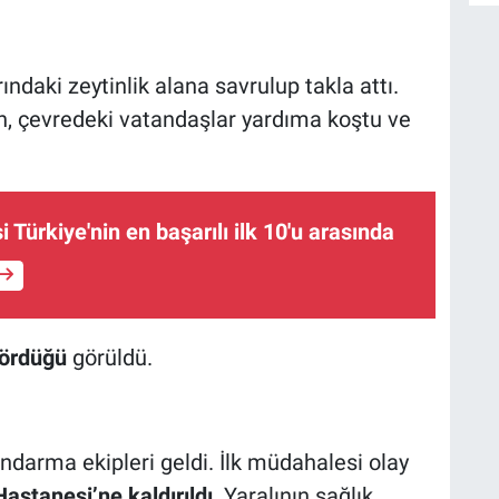
A
ndaki zeytinlik alana savrulup takla attı.
, çevredeki vatandaşlar yardıma koştu ve
B
S
i Türkiye'nin en başarılı ilk 10'u arasında
U
N
Y
gördüğü
görüldü.
andarma ekipleri geldi. İlk müdahalesi olay
Hastanesi’ne kaldırıldı
. Yaralının sağlık