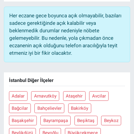
Nöbetçi Eczaneler
Her eczane gece boyunca açık olmayabilir, bazıları
sadece gerektiğinde açık kalabilir veya
beklenmedik durumlar nedeniyle nöbete
gelemeyebilir. Bu nedenle, yola çıkmadan önce
eczanenin açık olduğunu telefon aracılığıyla teyit
etmeniz iyi bir fikir olacaktır.
İstanbul Diğer İlçeler
Adalar
Arnavutköy
Ataşehir
Avcilar
Bağcilar
Bahçelievler
Bakirköy
Başakşehir
Bayrampaşa
Beşiktaş
Beykoz
Beylikdüzü
Beyoğlu
Büyükçekmece