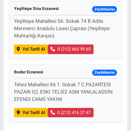
Yeşiltepe Sina Eczanesi
Zeytinburnu
Sağlık
Yeşiltepe Mahallesi 56. Sokak 74 B Adile
Eğitim
Mermerci Anadolu Lisesi Çaprazı (Yeşiltepe
Muhtarlığı Karşısı)
Ekonomi
Yol Tarifi Al
0 (212) 665 99 65
Dünya
Teknoloji
Bozkır Eczanesi
Zeytinburnu
Telsiz Mahallesi 86 1. Sokak 7 C PAZARTESİ
Magazin
PAZARI İÇİ, ESKİ TELSİZ ASM YANI,ALADDİN
EFENDİ CAMİİ YAKINI
Siyaset
Yol Tarifi Al
0 (212) 416 27 47
Yaşam
Spor