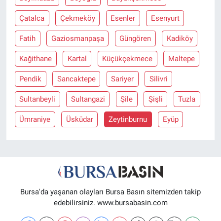
Çatalca
Çekmeköy
Esenler
Esenyurt
Fatih
Gaziosmanpaşa
Güngören
Kadiköy
Kağithane
Kartal
Küçükçekmece
Maltepe
Pendik
Sancaktepe
Sariyer
Silivri
Sultanbeyli
Sultangazi
Şile
Şişli
Tuzla
Ümraniye
Üsküdar
Zeytinburnu
Eyüp
Bursa'da yaşanan olayları Bursa Basın sitemizden takip
edebilirsiniz. www.bursabasin.com