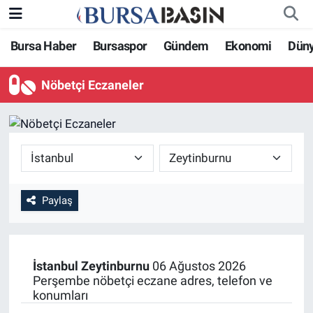
Bursa Haber
Bursaspor
Gündem
Ekonomi
Dün
Bursa Haber
Bursa Nöbetçi Eczaneler
Nöbetçi Eczaneler
Genel
Bursa Hava Durumu
Politika
Bursa Namaz Vakitleri
Bilim, Teknoloji
Bursa Trafik Yoğunluk Haritası
KÜLTÜR-SANAT
Süper Lig Puan Durumu ve Fikstür
Paylaş
Yerel
Tüm Manşetler
İstanbul
Zeytinburnu
06 Ağustos 2026
Bursaspor
Son Dakika Haberleri
Perşembe nöbetçi eczane adres, telefon ve
konumları
Gündem
Haber Arşivi