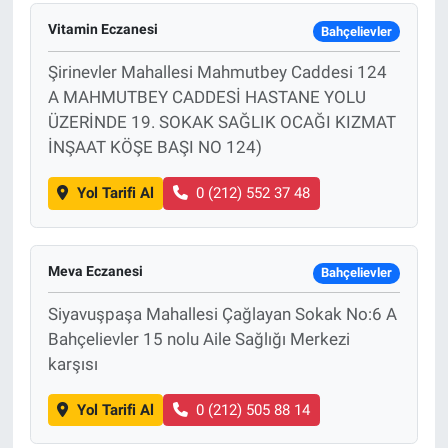
Vitamin Eczanesi
Bahçelievler
Sağlık
Şirinevler Mahallesi Mahmutbey Caddesi 124
Eğitim
A MAHMUTBEY CADDESİ HASTANE YOLU
ÜZERİNDE 19. SOKAK SAĞLIK OCAĞI KIZMAT
Ekonomi
İNŞAAT KÖŞE BAŞI NO 124)
Dünya
Yol Tarifi Al
0 (212) 552 37 48
Teknoloji
Meva Eczanesi
Bahçelievler
Magazin
Siyavuşpaşa Mahallesi Çağlayan Sokak No:6 A
Bahçelievler 15 nolu Aile Sağlığı Merkezi
Siyaset
karşısı
Yaşam
Yol Tarifi Al
0 (212) 505 88 14
Spor