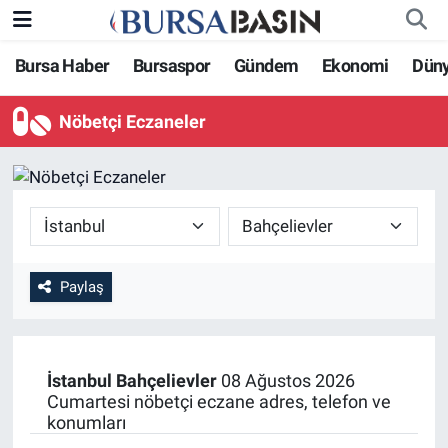
Bursa Haber
Bursaspor
Gündem
Ekonomi
Dün
Bursa Haber
Bursa Nöbetçi Eczaneler
Nöbetçi Eczaneler
Genel
Bursa Hava Durumu
Politika
Bursa Namaz Vakitleri
Bilim, Teknoloji
Bursa Trafik Yoğunluk Haritası
KÜLTÜR-SANAT
Süper Lig Puan Durumu ve Fikstür
Paylaş
Yerel
Tüm Manşetler
İstanbul
Bahçelievler
08 Ağustos 2026
Bursaspor
Son Dakika Haberleri
Cumartesi nöbetçi eczane adres, telefon ve
konumları
Gündem
Haber Arşivi