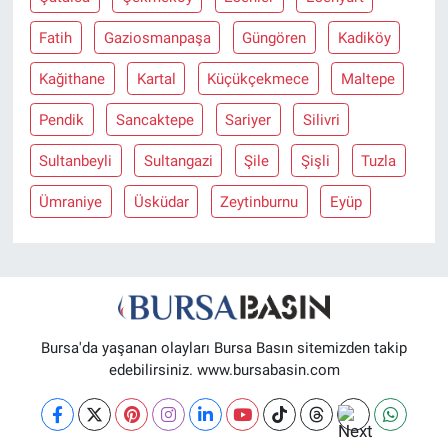
Fatih
Gaziosmanpaşa
Güngören
Kadiköy
Kağithane
Kartal
Küçükçekmece
Maltepe
Pendik
Sancaktepe
Sariyer
Silivri
Sultanbeyli
Sultangazi
Şile
Şişli
Tuzla
Ümraniye
Üsküdar
Zeytinburnu
Eyüp
Bursa'da yaşanan olayları Bursa Basın sitemizden takip
edebilirsiniz. www.bursabasin.com