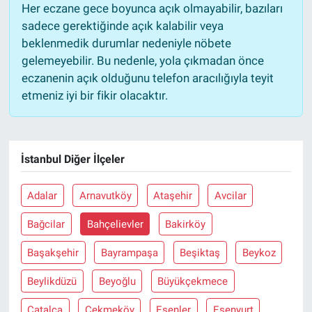
Her eczane gece boyunca açık olmayabilir, bazıları
sadece gerektiğinde açık kalabilir veya
beklenmedik durumlar nedeniyle nöbete
gelemeyebilir. Bu nedenle, yola çıkmadan önce
eczanenin açık olduğunu telefon aracılığıyla teyit
etmeniz iyi bir fikir olacaktır.
İstanbul Diğer İlçeler
Adalar
Arnavutköy
Ataşehir
Avcilar
Bağcilar
Bahçelievler
Bakirköy
Başakşehir
Bayrampaşa
Beşiktaş
Beykoz
Beylikdüzü
Beyoğlu
Büyükçekmece
Çatalca
Çekmeköy
Esenler
Esenyurt