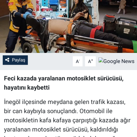
Sağlık
Eğitim
Ekonomi
Dünya
Paylaş
-
+
A
A
Teknoloji
Feci kazada yaralanan motosiklet sürücüsü,
hayatını kaybetti
Magazin
İnegöl ilçesinde meydana gelen trafik kazası,
Siyaset
bir can kaybıyla sonuçlandı. Otomobil ile
motosikletin kafa kafaya çarpıştığı kazada ağır
Yaşam
yaralanan motosiklet sürücüsü, kaldırıldığı
Spor