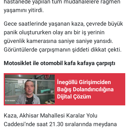
hastanede yapılan tüm müdahalelere rağmen
yaşamını yitirdi.
Nöbetçi Eczaneler
Gece saatlerinde yaşanan kaza, çevrede büyük
panik oluştururken olay anı bir iş yerinin
güvenlik kamerasına saniye saniye yansıdı.
Görüntülerde çarpışmanın şiddeti dikkat çekti.
Motosiklet ile otomobil kafa kafaya çarpıştı
İnegöllü Girişimciden
Bağış Dolandırıcılığına
Dijital Çözüm
Kaza, Akhisar Mahallesi Karalar Yolu
Caddesi’nde saat 21.30 sıralarında meydana