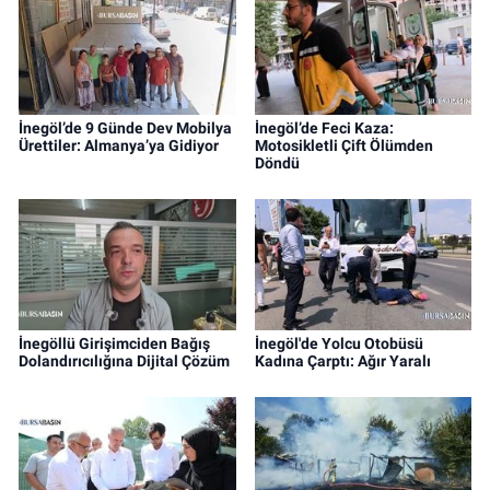
İnegöl’de 9 Günde Dev Mobilya
İnegöl’de Feci Kaza:
Ürettiler: Almanya’ya Gidiyor
Motosikletli Çift Ölümden
Döndü
İnegöllü Girişimciden Bağış
İnegöl'de Yolcu Otobüsü
Dolandırıcılığına Dijital Çözüm
Kadına Çarptı: Ağır Yaralı