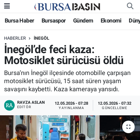
Bursa Haber
Bursaspor
Gündem
Ekonomi
Dün
Bursa Haber
Bursa Nöbetçi Eczaneler
HABERLER
İNEGÖL
Genel
Bursa Hava Durumu
İnegöl’de feci kaza:
Politika
Bursa Namaz Vakitleri
Motosiklet sürücüsü öldü
Bilim, Teknoloji
Bursa Trafik Yoğunluk Haritası
Bursa’nın İnegöl ilçesinde otomobille çarpışan
motosiklet sürücüsü, 15 saat süren yaşam
KÜLTÜR-SANAT
Süper Lig Puan Durumu ve Fikstür
savaşını kaybetti. Kaza kameraya yansıdı.
RAVZA ASLAN
Yerel
Tüm Manşetler
12.05.2026 - 07:28
12.05.2026 - 07:32
EDITÖR
YAYINLANMA
GÜNCELLEME
Bursaspor
Son Dakika Haberleri
Gündem
Haber Arşivi