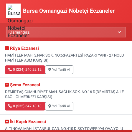
Bursa Osmangazi Nöbetçi Eczaneler
Rüya Eczanesi
HAMİTLER MAH. 3.NAR SOK. NO:6(PAZARTESİ PAZARI YANI - 27 NOLU
HAMİTLER ASM KARŞISI)
0 (224) 240 22 12
Yol Tarifi Al
Şema Eczanesi
DEMİRTAŞ CUMHURİYET MAH. SAĞLIK SOK. NO:16 D(DEMİRTAŞ AİLE
SAĞLIĞI MERKEZİ KARŞISI)
0 (535) 647 18 18
Yol Tarifi Al
İki Kapılı Eczanesi
ALTINOVA MAH. İSTANBUL CAD. NO:410 D SKYTOWER(YALOVA YOLU