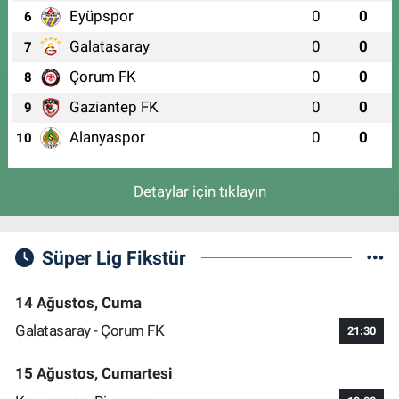
Eyüpspor
0
0
6
ÇEKİRGE MAH. NARLI SOK. NO:1(ÇEKİRGE SAĞLIK OCAĞI KARŞISI)
Galatasaray
0
0
7
0 (224) 236 35 35
Yol Tarifi Al
Çorum FK
0
0
8
Gaziantep FK
0
0
9
Alanyaspor
0
0
10
Detaylar için tıklayın
Süper Lig Fikstür
14 Ağustos, Cuma
Galatasaray - Çorum FK
21:30
15 Ağustos, Cumartesi