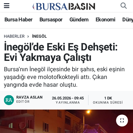
Bursa Haber
Bursaspor
Gündem
Ekonomi
Dün
Bursa Haber
Bursa Nöbetçi Eczaneler
HABERLER
İNEGÖL
Genel
Bursa Hava Durumu
İnegöl’de Eski Eş Dehşeti:
Politika
Bursa Namaz Vakitleri
Evi Yakmaya Çalıştı
Bilim, Teknoloji
Bursa Trafik Yoğunluk Haritası
Bursa’nın İnegöl ilçesinde bir şahıs, eski eşinin
yaşadığı eve molotofkokteyli attı. Çıkan
KÜLTÜR-SANAT
Süper Lig Puan Durumu ve Fikstür
yangında evde hasar oluştu.
RAVZA ASLAN
Yerel
Tüm Manşetler
26.05.2026 - 09:45
1 DK
EDITÖR
YAYINLANMA
OKUNMA SÜRESI
Bursaspor
Son Dakika Haberleri
Gündem
Haber Arşivi