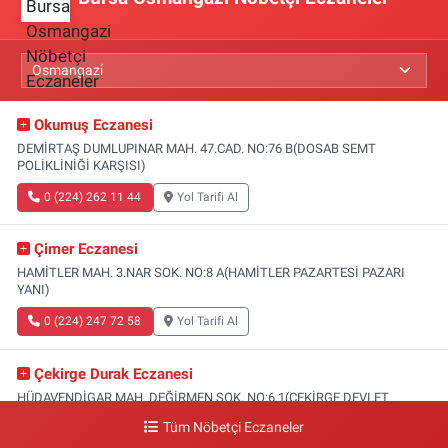
Okumuş Eczanesi
DEMİRTAŞ DUMLUPINAR MAH. 47.CAD. NO:76 B(DOSAB SEMT
POLİKLİNİĞİ KARŞISI)
0 (224) 262 11 44
Yol Tarifi Al
Çimer Eczanesi
HAMİTLER MAH. 3.NAR SOK. NO:8 A(HAMİTLER PAZARTESİ PAZARI
YANI)
0 (224) 247 72 58
Yol Tarifi Al
Çekirge Durak Eczanesi
HÜDAVENDİGAR MAH. DEĞİRMEN SOK. NO:6 1(ÇEKİRGE DEVLET
HASTANESİ ALTI)
Tüm Nöbetçi Eczaneler
0 (224) 233 01 00
Yol Tarifi Al