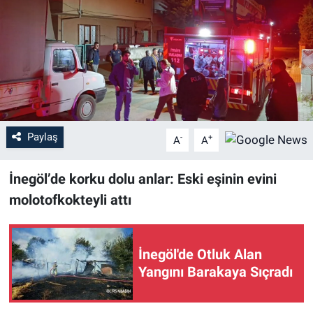
Sağlık
Eğitim
Ekonomi
Dünya
Paylaş
-
+
A
A
Teknoloji
İnegöl’de korku dolu anlar: Eski eşinin evini
molotofkokteyli attı
Magazin
Siyaset
İnegöl'de Otluk Alan
Yangını Barakaya Sıçradı
Yaşam
Spor