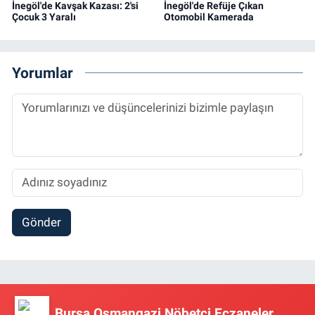
İnegöl'de Kavşak Kazası: 2'si
İnegöl'de Refüje Çıkan
Çocuk 3 Yaralı
Otomobil Kamerada
Yorumlar
Gönder
Bursa Osmangazi Nöbetçi Eczaneler