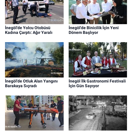
İnegöl'de Yolcu Otobüsü
İnegöl'de Binicilik İçin Yeni
Kadına Çarptı: Ağır Yaralı
Dönem Başlıyor
İnegöl'de Otluk Alan Yangını
İnegöl İlk Gastronomi Festivali
Barakaya Sıçradı
İçin Gün Sayıyor