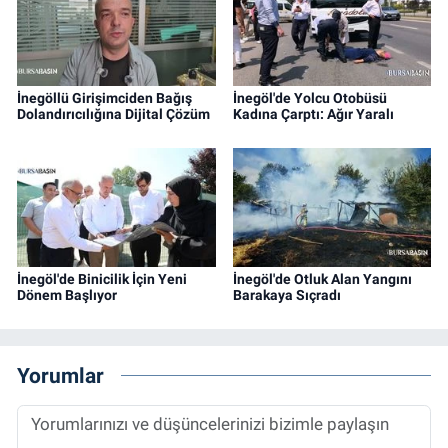
İnegöllü Girişimciden Bağış
İnegöl'de Yolcu Otobüsü
Dolandırıcılığına Dijital Çözüm
Kadına Çarptı: Ağır Yaralı
İnegöl'de Binicilik İçin Yeni
İnegöl'de Otluk Alan Yangını
Dönem Başlıyor
Barakaya Sıçradı
Yorumlar