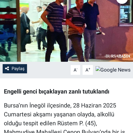
Sağlık
Eğitim
Ekonomi
Dünya
Paylaş
-
+
A
A
Teknoloji
Magazin
Engelli genci bıçaklayan zanlı tutuklandı
Siyaset
Bursa’nın İnegöl ilçesinde, 28 Haziran 2025
Cumartesi akşamı yaşanan olayda, alkollü
Yaşam
olduğu tespit edilen Rüstem P. (45),
Mahmudiye Mahallesi Cenon Bulvarı’nda bir iş
Spor