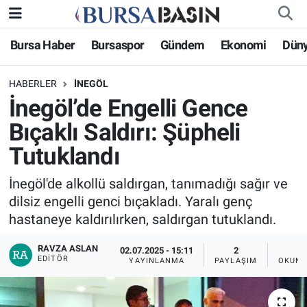
Bursa Haber
Bursaspor
Gündem
Ekonomi
Dün
Bursa Haber
Bursa Nöbetçi Eczaneler
HABERLER
İNEGÖL
Genel
Bursa Hava Durumu
İnegöl’de Engelli Gence
Politika
Bursa Namaz Vakitleri
Bıçaklı Saldırı: Şüpheli
Tutuklandı
Bilim, Teknoloji
Bursa Trafik Yoğunluk Haritası
İnegöl'de alkollü saldırgan, tanımadığı sağır ve
KÜLTÜR-SANAT
Süper Lig Puan Durumu ve Fikstür
dilsiz engelli genci bıçakladı. Yaralı genç
hastaneye kaldırılırken, saldırgan tutuklandı.
Yerel
Tüm Manşetler
RAVZA ASLAN
02.07.2025 - 15:11
2
EDITÖR
Bursaspor
Son Dakika Haberleri
YAYINLANMA
PAYLAŞIM
OKUNM
Gündem
Haber Arşivi