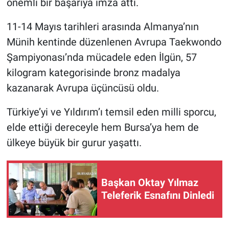
önemli bir başarıya imza attı.
Nöbetçi Eczaneler
11-14 Mayıs tarihleri arasında Almanya’nın
Münih kentinde düzenlenen Avrupa Taekwondo
Şampiyonası’nda mücadele eden İlgün, 57
kilogram kategorisinde bronz madalya
kazanarak Avrupa üçüncüsü oldu.
Türkiye’yi ve Yıldırım’ı temsil eden milli sporcu,
elde ettiği dereceyle hem Bursa’ya hem de
ülkeye büyük bir gurur yaşattı.
Başkan Oktay Yılmaz
Teleferik Esnafını Dinledi