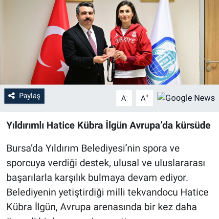
Sağlık
Eğitim
Ekonomi
Dünya
Paylaş
-
+
A
A
Teknoloji
Yıldırımlı Hatice Kübra İlgün Avrupa’da kürsüde
Magazin
Bursa’da Yıldırım Belediyesi’nin spora ve
sporcuya verdiği destek, ulusal ve uluslararası
Siyaset
başarılarla karşılık bulmaya devam ediyor.
Belediyenin yetiştirdiği milli tekvandocu Hatice
Yaşam
Kübra İlgün, Avrupa arenasında bir kez daha
Spor