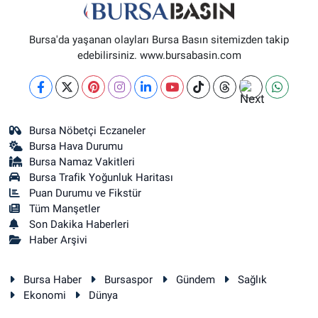
Yenikale Eczanesi
DİKKALDIRIM MAH. HAT CAD. NO:1 1-B(ZÜBEYDE HANIM DOĞUMEVİ
Bursa'da yaşanan olayları Bursa Basın sitemizden takip
KARŞISI)
edebilirsiniz. www.bursabasin.com
0 (224) 236 46 98
Yol Tarifi Al
Kağan Eczanesi
HAMİTLER MAH. 1.FATİH CAD. NO:22 C(HAMİTLER YENİ KAPALI PAZAR
Bursa Nöbetçi Eczaneler
ALTI)
Bursa Hava Durumu
0 (224) 909 39 87
Yol Tarifi Al
Bursa Namaz Vakitleri
Bursa Trafik Yoğunluk Haritası
Puan Durumu ve Fikstür
Tüm Manşetler
Son Dakika Haberleri
Haber Arşivi
Bursa Haber
Bursaspor
Gündem
Sağlık
Ekonomi
Dünya