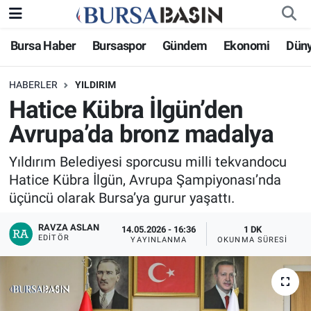
Bursa Haber
Bursaspor
Gündem
Ekonomi
Dün
Bursa Haber
Bursa Nöbetçi Eczaneler
HABERLER
YILDIRIM
Genel
Bursa Hava Durumu
Hatice Kübra İlgün’den
Politika
Bursa Namaz Vakitleri
Avrupa’da bronz madalya
Bilim, Teknoloji
Bursa Trafik Yoğunluk Haritası
Yıldırım Belediyesi sporcusu milli tekvandocu
Hatice Kübra İlgün, Avrupa Şampiyonası’nda
KÜLTÜR-SANAT
Süper Lig Puan Durumu ve Fikstür
üçüncü olarak Bursa’ya gurur yaşattı.
RAVZA ASLAN
Yerel
Tüm Manşetler
14.05.2026 - 16:36
1 DK
EDITÖR
YAYINLANMA
OKUNMA SÜRESI
Bursaspor
Son Dakika Haberleri
Gündem
Haber Arşivi