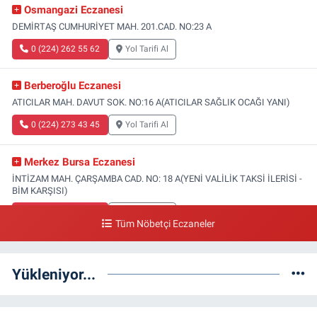
Osmangazi Eczanesi
DEMİRTAŞ CUMHURİYET MAH. 201.CAD. NO:23 A
0 (224) 262 55 62
Yol Tarifi Al
Berberoğlu Eczanesi
ATICILAR MAH. DAVUT SOK. NO:16 A(ATICILAR SAĞLIK OCAĞI YANI)
0 (224) 273 43 45
Yol Tarifi Al
Merkez Bursa Eczanesi
İNTİZAM MAH. ÇARŞAMBA CAD. NO: 18 A(YENİ VALİLİK TAKSİ İLERİSİ -
BİM KARŞISI)
0 (224) 253 13 19
Yol Tarifi Al
Tüm Nöbetçi Eczaneler
Güneş Eczanesi
FATİH MAH. DOĞAN CAD. NO:61(BEŞYOL ALTI - FATİH ASM VE KIZ
Yükleniyor...
TEKNİK LİSESİ YANI)
0 (224) 256 36 76
Yol Tarifi Al