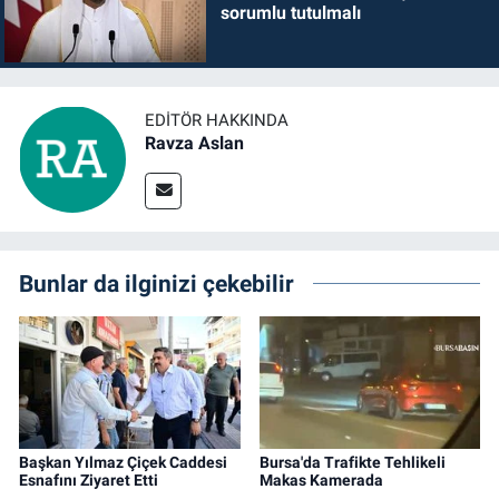
sorumlu tutulmalı
EDITÖR HAKKINDA
Ravza Aslan
Bunlar da ilginizi çekebilir
Başkan Yılmaz Çiçek Caddesi
Bursa'da Trafikte Tehlikeli
Esnafını Ziyaret Etti
Makas Kamerada