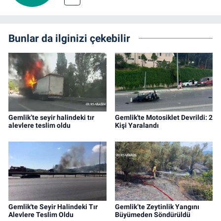
Bunlar da ilginizi çekebilir
Gemlik’te seyir halindeki tır
Gemlik'te Motosiklet Devrildi: 2
alevlere teslim oldu
Kişi Yaralandı
Gemlik'te Seyir Halindeki Tır
Gemlik’te Zeytinlik Yangını
Alevlere Teslim Oldu
Büyümeden Söndürüldü