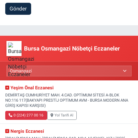
Gönder
Bursa Osmangazi Nöbetçi Eczaneler
Yeşim Önal Eczanesi
DEMİRTAŞ CUMHURİYET MAH. 4.CAD. OPTİMUM SİTESİ A-BLOK
NO:116 117(BAKYAPI PRESTİJ OPTİMUM AVM - BURSA MODERN ANA
GİRİŞ KAPISI KARŞISI)
0 (224) 277 00 16
Yol Tarifi Al
Nergis Eczanesi