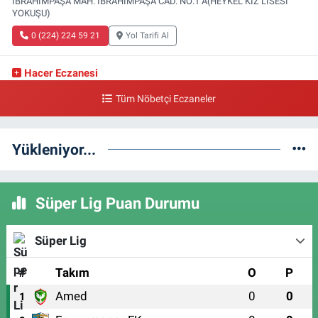
İBRAHİMPAŞA MAH. İBRAHİMPAŞA CAD. NO:1 A(HEYKEL KIZ LİSESİ
YOKUŞU)
0 (224) 224 59 21
Yol Tarifi Al
Hacer Eczanesi
GÜLBAHÇE MAH. 2.GAMZE SOK. NO:1 A(GÜLBAHÇE SAĞLIK OCAĞI
Tüm Nöbetçi Eczaneler
YANI)
0 (224) 999 11 81
Yol Tarifi Al
Yükleniyor...
Dereli Eczanesi
KIRCAALİ MAH. KAYALI SOK. NO:34 A(ÖZEL VM MEDİCALPARK ACİL
ÇIKIŞI)
Süper Lig Puan Durumu
0 (224) 999 55 01
Yol Tarifi Al
Süper Lig
Soğanlı Koç Eczanesi
SOĞANLI MAH. 3.MELTEM SOK. NO:18 B(MEŞELİ CAMİİ KARŞISI)
#
Takım
O
P
0 (224) 230 00 58
Yol Tarifi Al
Amed
0
0
1