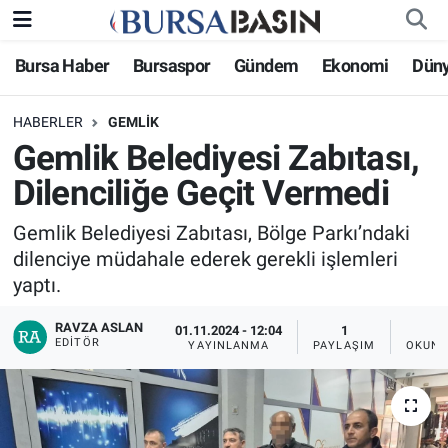
Bursa Haber
Bursaspor
Gündem
Ekonomi
Dün
Bursa Haber
Bursa Nöbetçi Eczaneler
HABERLER
GEMLIK
Genel
Bursa Hava Durumu
Gemlik Belediyesi Zabıtası,
Politika
Bursa Namaz Vakitleri
Dilenciliğe Geçit Vermedi
Bilim, Teknoloji
Bursa Trafik Yoğunluk Haritası
Gemlik Belediyesi Zabıtası, Bölge Parkı’ndaki
dilenciye müdahale ederek gerekli işlemleri
KÜLTÜR-SANAT
Süper Lig Puan Durumu ve Fikstür
yaptı.
RAVZA ASLAN
Yerel
Tüm Manşetler
01.11.2024 - 12:04
1
EDITÖR
YAYINLANMA
PAYLAŞIM
OKUNM
Bursaspor
Son Dakika Haberleri
Gündem
Haber Arşivi