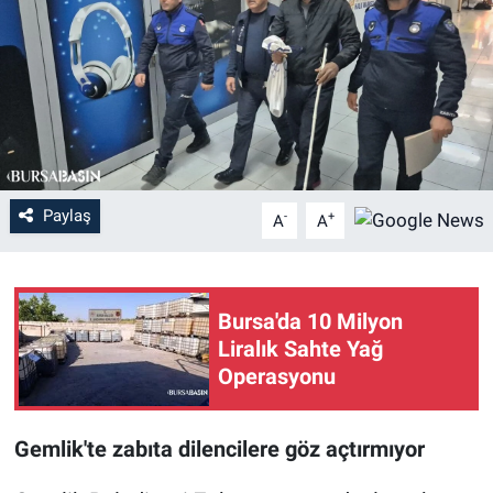
Sağlık
Eğitim
Ekonomi
Dünya
Paylaş
-
+
A
A
Teknoloji
Bursa'da 10 Milyon
Magazin
Liralık Sahte Yağ
Operasyonu
Siyaset
Yaşam
Gemlik'te zabıta dilencilere göz açtırmıyor
Spor