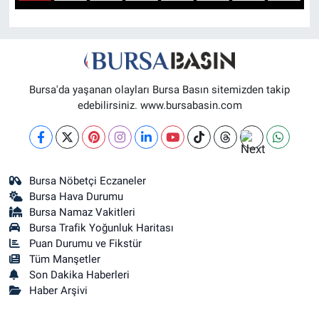
1
2
3
4
5
6
7
8
Sağlık
Eğitim
Bursa'da yaşanan olayları Bursa Basın sitemizden takip
Ekonomi
edebilirsiniz. www.bursabasin.com
Dünya
Teknoloji
Bursa Nöbetçi Eczaneler
Bursa Hava Durumu
Magazin
Bursa Namaz Vakitleri
Bursa Trafik Yoğunluk Haritası
Siyaset
Puan Durumu ve Fikstür
Tüm Manşetler
Son Dakika Haberleri
Yaşam
Haber Arşivi
Spor