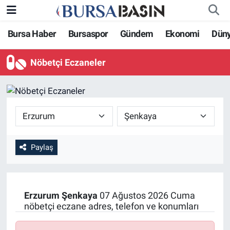
Bursa Haber
Bursaspor
Gündem
Ekonomi
Dün
Bursa Haber
Bursa Nöbetçi Eczaneler
Nöbetçi Eczaneler
Genel
Bursa Hava Durumu
Politika
Bursa Namaz Vakitleri
Bilim, Teknoloji
Bursa Trafik Yoğunluk Haritası
KÜLTÜR-SANAT
Süper Lig Puan Durumu ve Fikstür
Paylaş
Yerel
Tüm Manşetler
Erzurum
Şenkaya
07 Ağustos 2026 Cuma
Bursaspor
Son Dakika Haberleri
nöbetçi eczane adres, telefon ve konumları
Gündem
Haber Arşivi