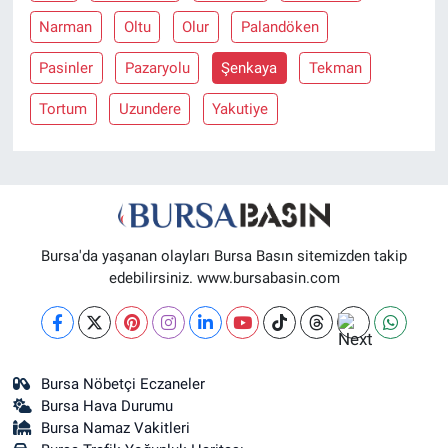
Narman
Oltu
Olur
Palandöken
Nöbetçi Eczaneler
Pasinler
Pazaryolu
Şenkaya
Tekman
Tortum
Uzundere
Yakutiye
Bursa'da yaşanan olayları Bursa Basın sitemizden takip
edebilirsiniz. www.bursabasin.com
Bursa Nöbetçi Eczaneler
Bursa Hava Durumu
Bursa Namaz Vakitleri