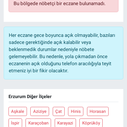
Bu bölgede nöbetçi bir eczane bulunamadı.
Sağlık
Eğitim
Her eczane gece boyunca açık olmayabilir, bazıları
Ekonomi
sadece gerektiğinde açık kalabilir veya
beklenmedik durumlar nedeniyle nöbete
Dünya
gelemeyebilir. Bu nedenle, yola çıkmadan önce
eczanenin açık olduğunu telefon aracılığıyla teyit
Teknoloji
etmeniz iyi bir fikir olacaktır.
Magazin
Erzurum Diğer İlçeler
Siyaset
Yaşam
Aşkale
Aziziye
Çat
Hinis
Horasan
İspir
Karaçoban
Karayazi
Köprüköy
Spor