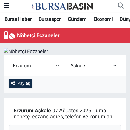
Bursa Haber
Bursaspor
Gündem
Ekonomi
Dün
Bursa Haber
Bursa Nöbetçi Eczaneler
Nöbetçi Eczaneler
Genel
Bursa Hava Durumu
Politika
Bursa Namaz Vakitleri
Bilim, Teknoloji
Bursa Trafik Yoğunluk Haritası
KÜLTÜR-SANAT
Süper Lig Puan Durumu ve Fikstür
Paylaş
Yerel
Tüm Manşetler
Erzurum
Aşkale
07 Ağustos 2026 Cuma
Bursaspor
Son Dakika Haberleri
nöbetçi eczane adres, telefon ve konumları
Gündem
Haber Arşivi