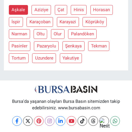
Aşkale
Aziziye
Çat
Hinis
Horasan
Nöbetçi Eczaneler
İspir
Karaçoban
Karayazi
Köprüköy
Narman
Oltu
Olur
Palandöken
Pasinler
Pazaryolu
Şenkaya
Tekman
Tortum
Uzundere
Yakutiye
Bursa'da yaşanan olayları Bursa Basın sitemizden takip
edebilirsiniz. www.bursabasin.com