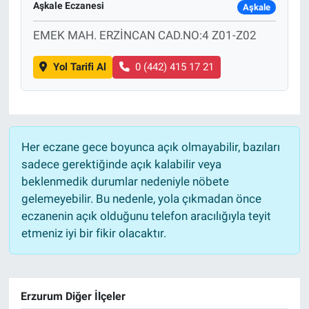
Aşkale Eczanesi
Aşkale
Sağlık
EMEK MAH. ERZİNCAN CAD.NO:4 Z01-Z02
Eğitim
Yol Tarifi Al
0 (442) 415 17 21
Ekonomi
Dünya
Her eczane gece boyunca açık olmayabilir, bazıları
sadece gerektiğinde açık kalabilir veya
Teknoloji
beklenmedik durumlar nedeniyle nöbete
gelemeyebilir. Bu nedenle, yola çıkmadan önce
Magazin
eczanenin açık olduğunu telefon aracılığıyla teyit
etmeniz iyi bir fikir olacaktır.
Siyaset
Yaşam
Erzurum Diğer İlçeler
Spor