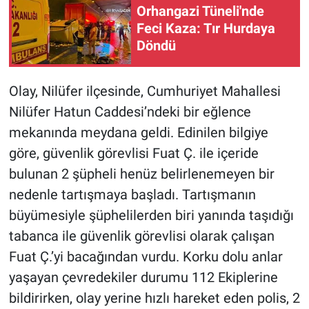
Orhangazi Tüneli'nde
Feci Kaza: Tır Hurdaya
Nöbetçi Eczaneler
Döndü
Olay, Nilüfer ilçesinde, Cumhuriyet Mahallesi
Nilüfer Hatun Caddesi’ndeki bir eğlence
mekanında meydana geldi. Edinilen bilgiye
göre, güvenlik görevlisi Fuat Ç. ile içeride
bulunan 2 şüpheli henüz belirlenemeyen bir
nedenle tartışmaya başladı. Tartışmanın
büyümesiyle şüphelilerden biri yanında taşıdığı
tabanca ile güvenlik görevlisi olarak çalışan
Fuat Ç.’yi bacağından vurdu. Korku dolu anlar
yaşayan çevredekiler durumu 112 Ekiplerine
bildirirken, olay yerine hızlı hareket eden polis, 2