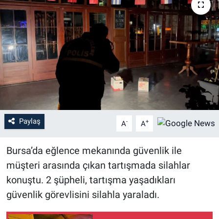
Sağlık
Eğitim
Ekonomi
Dünya
Teknoloji
Paylaş
-
+
A
A
Magazin
Bursa’da eğlence mekanında güvenlik ile
müşteri arasında çıkan tartışmada silahlar
Siyaset
konuştu. 2 şüpheli, tartışma yaşadıkları
Yaşam
güvenlik görevlisini silahla yaraladı.
Spor