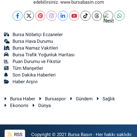
edebilirsiniz. www.bursabasin.com
Bursa Nöbetçi Eczaneler
Bursa Hava Durumu
Bursa Namaz Vakitleri
Bursa Trafik Yoğunluk Haritası
Puan Durumu ve Fikstür
Tüm Manşetler
Son Dakika Haberleri
Haber Arşivi
Bursa Haber
Bursaspor
Gündem
Sağlık
Ekonomi
Dünya
RSS
Copyright © 2021 Bursa Basın - Her hakkı saklıdır.