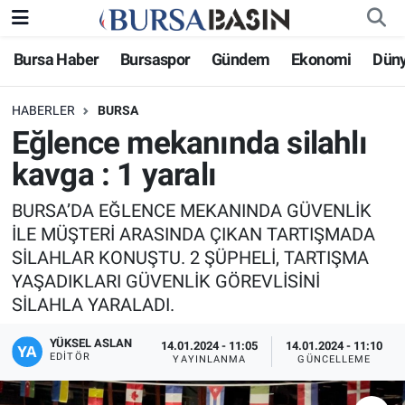
Bursa Haber
Bursaspor
Gündem
Ekonomi
Dün
Bursa Haber
Bursa Nöbetçi Eczaneler
HABERLER
BURSA
Genel
Bursa Hava Durumu
Eğlence mekanında silahlı
Politika
Bursa Namaz Vakitleri
kavga : 1 yaralı
Bilim, Teknoloji
Bursa Trafik Yoğunluk Haritası
BURSA’DA EĞLENCE MEKANINDA GÜVENLİK
İLE MÜŞTERİ ARASINDA ÇIKAN TARTIŞMADA
KÜLTÜR-SANAT
Süper Lig Puan Durumu ve Fikstür
SİLAHLAR KONUŞTU. 2 ŞÜPHELİ, TARTIŞMA
YAŞADIKLARI GÜVENLİK GÖREVLİSİNİ
Yerel
Tüm Manşetler
SİLAHLA YARALADI.
Bursaspor
Son Dakika Haberleri
YÜKSEL ASLAN
14.01.2024 - 11:05
14.01.2024 - 11:10
EDITÖR
YAYINLANMA
GÜNCELLEME
Gündem
Haber Arşivi