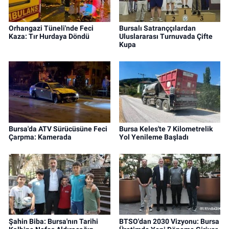
Orhangazi Tüneli'nde Feci
Bursalı Satranççılardan
Kaza: Tır Hurdaya Döndü
Uluslararası Turnuvada Çifte
Kupa
Bursa'da ATV Sürücüsüne Feci
Bursa Keles'te 7 Kilometrelik
Çarpma: Kamerada
Yol Yenileme Başladı
Şahin Biba: Bursa'nın Tarihi
BTSO'dan 2030 Vizyonu: Bursa