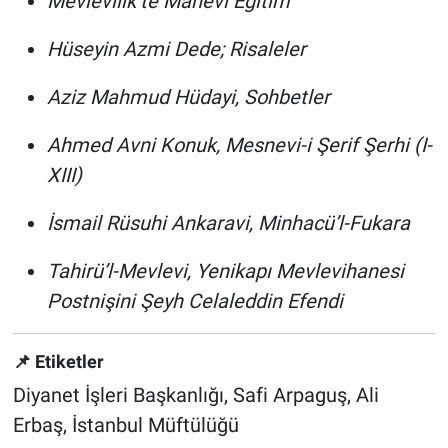
Mevlevilik’te Manevi Eğitim
Hüseyin Azmi Dede; Risaleler
Aziz Mahmud Hüdayi, Sohbetler
Ahmed Avni Konuk, Mesnevi-i Şerif Şerhi (I-
XIII)
İsmail Rüsuhi Ankaravi, Minhacü’l-Fukara
Tahirü’l-Mevlevi, Yenikapı Mevlevihanesi
Postnişini Şeyh Celaleddin Efendi
📌 Etiketler
Diyanet İşleri Başkanlığı, Safi Arpaguş, Ali
Erbaş, İstanbul Müftülüğü