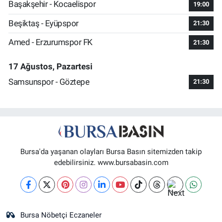
Başakşehir - Kocaelispor
19:00
Beşiktaş - Eyüpspor
21:30
Amed - Erzurumspor FK
21:30
17 Ağustos, Pazartesi
Samsunspor - Göztepe
21:30
Bursa'da yaşanan olayları Bursa Basın sitemizden takip
edebilirsiniz. www.bursabasin.com
Bursa Nöbetçi Eczaneler