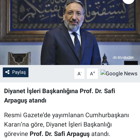
Sağlık
Eğitim
Ekonomi
Dünya
Paylaş
-
+
A
A
Teknoloji
Diyanet İşleri Başkanlığına Prof. Dr. Safi
Magazin
Arpaguş atandı
Siyaset
Resmi Gazete’de yayımlanan Cumhurbaşkanı
Yaşam
Kararı’na göre, Diyanet İşleri Başkanlığı
görevine
Prof. Dr. Safi Arpaguş
atandı.
Spor