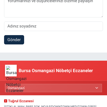
Gönder
Bursa Osmangazi Nöbetçi Eczaneler
Tuğrul Eczanesi
İSTİKLAL MAH. PARS SOK. NO:9 E(DOWNTOWN MEDITOWN GİRİŞİ