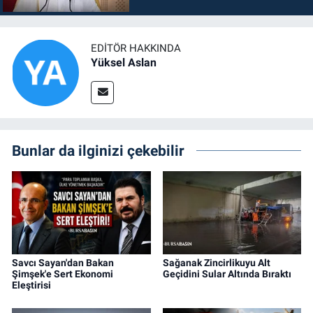
EDITÖR HAKKINDA
Yüksel Aslan
Bunlar da ilginizi çekebilir
Savcı Sayan'dan Bakan
Sağanak Zincirlikuyu Alt
Şimşek'e Sert Ekonomi
Geçidini Sular Altında Bıraktı
Eleştirisi