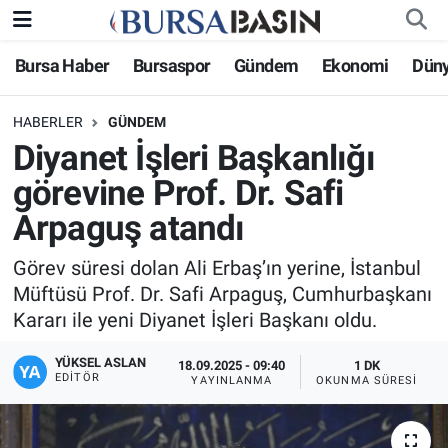
Bursa Haber
Bursaspor
Gündem
Ekonomi
Dün
Bursa Haber
Bursa Nöbetçi Eczaneler
HABERLER
GÜNDEM
Genel
Bursa Hava Durumu
Diyanet İşleri Başkanlığı
Politika
Bursa Namaz Vakitleri
görevine Prof. Dr. Safi
Arpaguş atandı
Bilim, Teknoloji
Bursa Trafik Yoğunluk Haritası
Görev süresi dolan Ali Erbaş’ın yerine, İstanbul
KÜLTÜR-SANAT
Süper Lig Puan Durumu ve Fikstür
Müftüsü Prof. Dr. Safi Arpaguş, Cumhurbaşkanı
Kararı ile yeni Diyanet İşleri Başkanı oldu.
Yerel
Tüm Manşetler
YÜKSEL ASLAN
18.09.2025 - 09:40
1 DK
EDITÖR
Bursaspor
Son Dakika Haberleri
YAYINLANMA
OKUNMA SÜRESI
Gündem
Haber Arşivi