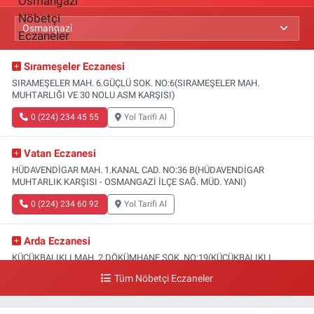
Sırameşeler Eczanesi
SIRAMEŞELER MAH. 6.GÜÇLÜ SOK. NO:6(SIRAMEŞELER MAH.
MUHTARLIĞI VE 30 NOLU ASM KARŞISI)
0 (224) 234 45 55
Yol Tarifi Al
Vatan Eczanesi
HÜDAVENDİGAR MAH. 1.KANAL CAD. NO:36 B(HÜDAVENDİGAR
MUHTARLIK KARŞISI - OSMANGAZİ İLÇE SAĞ. MÜD. YANI)
0 (224) 234 60 92
Yol Tarifi Al
Arda Eczanesi
KÜÇÜKBALIKLI MAH. 2.DÖKÜMHANE SOK. NO:19(KÜÇÜKBALIKLI
SAĞLIK OCAĞI YANI)
Tüm Nöbetçi Eczaneler
0 (224) 215 35 15
Yol Tarifi Al