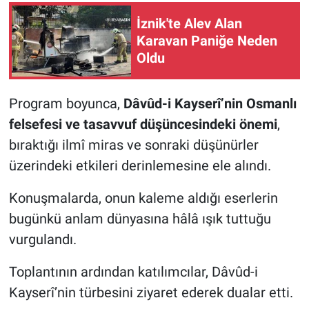
İznik'te Alev Alan
Karavan Paniğe Neden
Oldu
Program boyunca,
Dâvûd-i Kayserî’nin Osmanlı
felsefesi ve tasavvuf düşüncesindeki önemi
,
bıraktığı ilmî miras ve sonraki düşünürler
üzerindeki etkileri derinlemesine ele alındı.
Konuşmalarda, onun kaleme aldığı eserlerin
bugünkü anlam dünyasına hâlâ ışık tuttuğu
vurgulandı.
Toplantının ardından katılımcılar, Dâvûd-i
Kayserî’nin türbesini ziyaret ederek dualar etti.