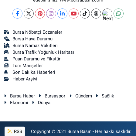
edebilirsiniz. www.bursabasin.com
Bursa Nöbetçi Eczaneler
Bursa Hava Durumu
Bursa Namaz Vakitleri
Bursa Trafik Yoğunluk Haritası
Puan Durumu ve Fikstür
Tüm Manşetler
Son Dakika Haberleri
Haber Arşivi
Bursa Haber
Bursaspor
Gündem
Sağlık
Ekonomi
Dünya
RSS
Copyright © 2021 Bursa Basın - Her hakkı saklıdır.