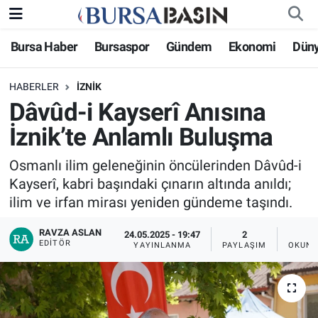
Bursa Haber
Bursaspor
Gündem
Ekonomi
Dün
Bursa Haber
Bursa Nöbetçi Eczaneler
HABERLER
İZNIK
Genel
Bursa Hava Durumu
Dâvûd-i Kayserî Anısına
Politika
Bursa Namaz Vakitleri
İznik’te Anlamlı Buluşma
Bilim, Teknoloji
Bursa Trafik Yoğunluk Haritası
Osmanlı ilim geleneğinin öncülerinden Dâvûd-i
Kayserî, kabri başındaki çınarın altında anıldı;
KÜLTÜR-SANAT
Süper Lig Puan Durumu ve Fikstür
ilim ve irfan mirası yeniden gündeme taşındı.
RAVZA ASLAN
Yerel
Tüm Manşetler
24.05.2025 - 19:47
2
EDITÖR
YAYINLANMA
PAYLAŞIM
OKUNM
Bursaspor
Son Dakika Haberleri
Gündem
Haber Arşivi