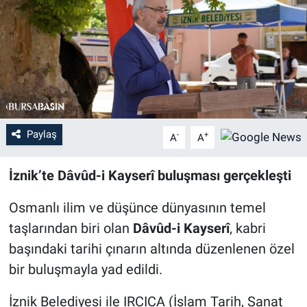
Sağlık
Eğitim
Ekonomi
Dünya
Paylaş
-
+
A
A
Teknoloji
İznik’te Dâvûd-i Kayserî buluşması gerçekleşti
Magazin
Osmanlı ilim ve düşünce dünyasının temel
taşlarından biri olan
Dâvûd-i Kayserî
, kabri
Siyaset
başındaki tarihi çınarın altında düzenlenen özel
bir buluşmayla yad edildi.
Yaşam
İznik Belediyesi ile IRCICA (İslam Tarih, Sanat
Spor