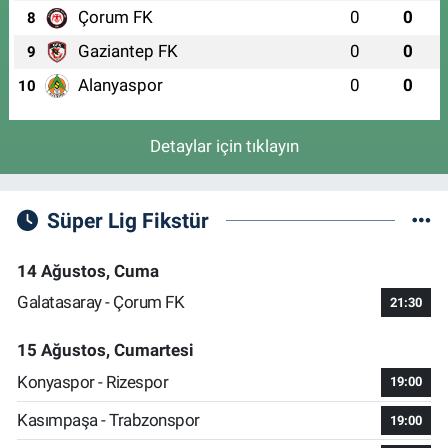
0 (224) 246 45 99
Yol Tarifi Al
Çorum FK
0
0
8
Gaziantep FK
0
0
9
Alanyaspor
0
0
10
Detaylar için tıklayın
Süper Lig Fikstür
14 Ağustos, Cuma
Galatasaray - Çorum FK
21:30
15 Ağustos, Cumartesi
Konyaspor - Rizespor
19:00
Kasımpaşa - Trabzonspor
19:00