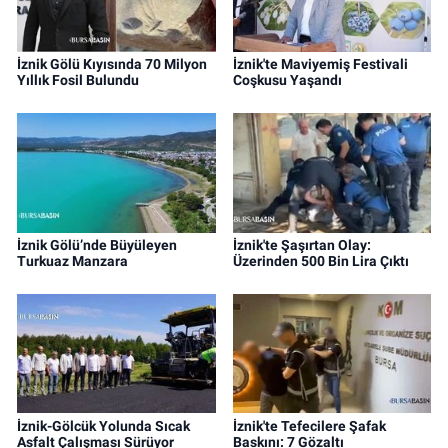
İznik Gölü Kıyısında 70 Milyon
İznik'te Maviyemiş Festivali
Yıllık Fosil Bulundu
Coşkusu Yaşandı
İznik Gölü’nde Büyüleyen
İznik'te Şaşırtan Olay:
Turkuaz Manzara
Üzerinden 500 Bin Lira Çıktı
İznik-Gölcük Yolunda Sıcak
İznik'te Tefecilere Şafak
Asfalt Çalışması Sürüyor
Baskını: 7 Gözaltı