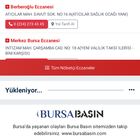
Berberoğlu Eczanesi
ATICILAR MAH. DAVUT SOK. NO:16 A(ATICILAR SAĞLIK OCAĞI YANI)
0 (224) 273 43 45
Yol Tarifi Al
Merkez Bursa Eczanesi
İNTİZAM MAH. ÇARŞAMBA CAD. NO: 18 A(YENİ VALİLİK TAKSİ İLERİSİ -
BİM KARŞISI)
0 (224) 253 13 19
Yol Tarifi Al
Tüm Nöbetçi Eczaneler
Güneş Eczanesi
FATİH MAH. DOĞAN CAD. NO:61(BEŞYOL ALTI - FATİH ASM VE KIZ
Yükleniyor...
TEKNİK LİSESİ YANI)
0 (224) 256 36 76
Yol Tarifi Al
Yenikale Eczanesi
DİKKALDIRIM MAH. HAT CAD. NO:1 1-B(ZÜBEYDE HANIM DOĞUMEVİ
Bursa'da yaşanan olayları Bursa Basın sitemizden takip
KARŞISI)
edebilirsiniz. www.bursabasin.com