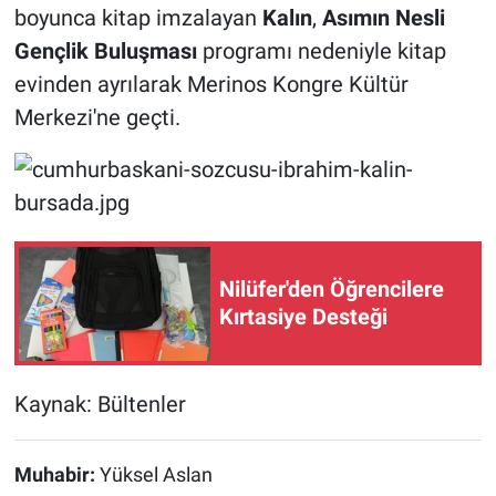
boyunca kitap imzalayan
Kalın
,
Asımın Nesli
Gençlik Buluşması
programı nedeniyle kitap
evinden ayrılarak Merinos Kongre Kültür
Merkezi'ne geçti.
Nilüfer'den Öğrencilere
Kırtasiye Desteği
Kaynak: Bültenler
Muhabir:
Yüksel Aslan