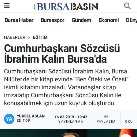
Bursa Haber
Bursaspor
Gündem
Ekonomi
Dün
Bursa Haber
Bursa Nöbetçi Eczaneler
HABERLER
EĞITIM
Genel
Bursa Hava Durumu
Cumhurbaşkanı Sözcüsü
Politika
Bursa Namaz Vakitleri
İbrahim Kalın Bursa'da
Bilim, Teknoloji
Bursa Trafik Yoğunluk Haritası
Cumhurbaşkanı Sözcüsü İbrahim Kalın, Bursa
Nilüfer'de bir kitap evinde "Ben Öteki ve Ötesi"
KÜLTÜR-SANAT
Süper Lig Puan Durumu ve Fikstür
isimli kitabını imzaladı. Vatandaşlar kitap
imzalatıp Cumhurbaşkanı Sözcüsü Kalın ile
Yerel
Tüm Manşetler
konuşabilmek için uzun kuyruk oluşturdu.
Bursaspor
Son Dakika Haberleri
YÜKSEL ASLAN
16.03.2019 - 19:43
22
EDITÖR
YAYINLANMA
PAYLAŞIM
OKUNM
Gündem
Haber Arşivi