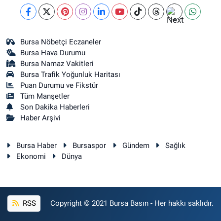
0 (224) 236 46 98
Yol Tarifi Al
Kağan Eczanesi
HAMİTLER MAH. 1.FATİH CAD. NO:22 C(HAMİTLER YENİ KAPALI PAZAR
Bursa Nöbetçi Eczaneler
ALTI)
Bursa Hava Durumu
0 (224) 909 39 87
Yol Tarifi Al
Bursa Namaz Vakitleri
Bursa Trafik Yoğunluk Haritası
Puan Durumu ve Fikstür
Tüm Manşetler
Son Dakika Haberleri
Haber Arşivi
Bursa Haber
Bursaspor
Gündem
Sağlık
Ekonomi
Dünya
RSS
Copyright © 2021 Bursa Basın - Her hakkı saklıdır.