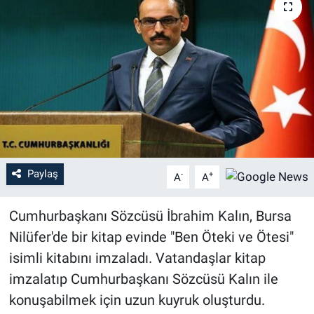
Sağlık
Eğitim
Ekonomi
Dünya
Teknoloji
Paylaş
-
+
A
A
Magazin
Cumhurbaşkanı Sözcüsü İbrahim Kalın, Bursa
Nilüfer'de bir kitap evinde "Ben Öteki ve Ötesi"
Siyaset
isimli kitabını imzaladı. Vatandaşlar kitap
Yaşam
imzalatıp Cumhurbaşkanı Sözcüsü Kalın ile
konuşabilmek için uzun kuyruk oluşturdu.
Spor