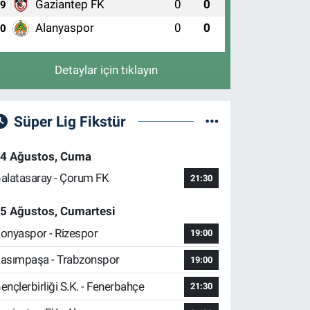
Gaziantep FK
0
0
9
0 (224) 246 45 99
Yol Tarifi Al
Alanyaspor
0
0
10
Detaylar için tıklayın
Süper Lig Fikstür
4 Ağustos, Cuma
alatasaray - Çorum FK
21:30
5 Ağustos, Cumartesi
onyaspor - Rizespor
19:00
asımpaşa - Trabzonspor
19:00
ençlerbirliği S.K. - Fenerbahçe
21:30