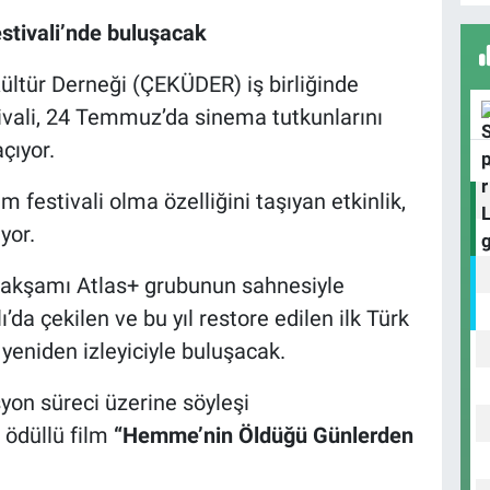
H
estivali’nde buluşacak
Ü
Kültür Derneği (ÇEKÜDER) iş birliğinde
tivali, 24 Temmuz’da sinema tutkunlarını
çıyor.
D
N
lm festivali olma özelliğini taşıyan etkinlik,
yor.
 akşamı Atlas+ grubunun sahnesiyle
A
A
’da çekilen ve bu yıl restore edilen ilk Türk
B
yeniden izleyiciyle buluşacak.
yon süreci üzerine söyleşi
e ödüllü film
“Hemme’nin Öldüğü Günlerden
İ
M