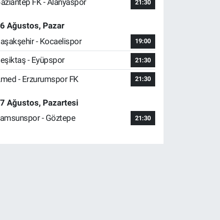
aziantep FK - Alanyaspor
21:30
6 Ağustos, Pazar
aşakşehir - Kocaelispor
19:00
eşiktaş - Eyüpspor
21:30
med - Erzurumspor FK
21:30
7 Ağustos, Pazartesi
amsunspor - Göztepe
21:30