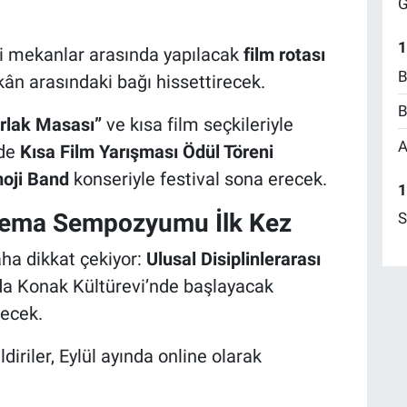
G
1
iği mekanlar arasında yapılacak
film rotası
B
kân arasındaki bağı hissettirecek.
B
rlak Masası”
ve kısa film seçkileriyle
A
’de
Kısa Film Yarışması Ödül Töreni
oji Band
konseriyle festival sona erecek.
1
Sinema Sempozyumu İlk Kez
S
daha dikkat çekiyor:
Ulusal Disiplinlerarası
a Konak Kültürevi’nde başlayacak
ecek.
iler, Eylül ayında online olarak