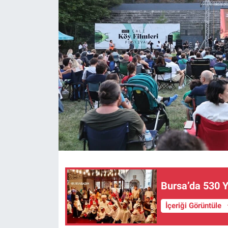
Sağlık
Eğitim
Ekonomi
Dünya
Teknoloji
Magazin
Siyaset
Bursa’da 530 Yı
Yaşam
İçeriği Görüntüle
Spor