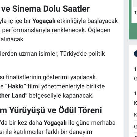
i ve Sinema Dolu Saatler
a iç içe bir
Yogaçalı
etkinliğiyle başlayacak
k performanslarıyla renklenecek. Öğleden
 alınacak.
lerden uzman isimler, Türkiye’de politik
1
finalistlerinin gösterimi yapılacak.
G
se
“Hakkı”
filmi yönetmenleriyle birlikte
1
ther Land”
belgeseliyle kapanacak.
K
lm Yürüyüşü ve Ödül Töreni
K
’da bir kez daha
Yogaçalı
ile güne merhaba
G
i ile katılımcılar farklı bir deneyim