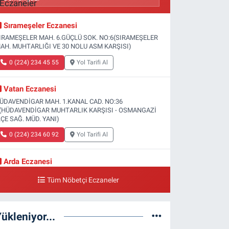
Sırameşeler Eczanesi
IRAMEŞELER MAH. 6.GÜÇLÜ SOK. NO:6(SIRAMEŞELER
AH. MUHTARLIĞI VE 30 NOLU ASM KARŞISI)
0 (224) 234 45 55
Yol Tarifi Al
Vatan Eczanesi
ÜDAVENDİGAR MAH. 1.KANAL CAD. NO:36
(HÜDAVENDİGAR MUHTARLIK KARŞISI - OSMANGAZİ
LÇE SAĞ. MÜD. YANI)
0 (224) 234 60 92
Yol Tarifi Al
Arda Eczanesi
ÜÇÜKBALIKLI MAH. 2.DÖKÜMHANE SOK.
Tüm Nöbetçi Eczaneler
O:19(KÜÇÜKBALIKLI SAĞLIK OCAĞI YANI)
0 (224) 215 35 15
Yol Tarifi Al
ükleniyor...
Türsel Eczanesi