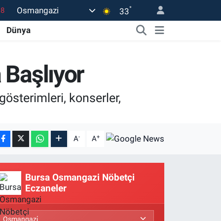
°
Osmangazi
18
33
32
Dünya
38
03
 Başlıyor
14
gösterimleri, konserler,
18
-
+
A
A
Bursa Osmangazi Nöbetçi
Eczaneler