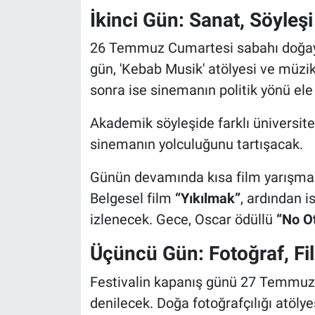
İkinci Gün: Sanat, Söyleş
26 Temmuz Cumartesi sabahı doğayl
gün, 'Kebab Musik' atölyesi ve müzi
sonra ise sinemanın politik yönü ele
Akademik söyleşide farklı üniversite
sinemanın yolculuğunu tartışacak.
Günün devamında kısa film yarışması 
Belgesel film
“Yıkılmak”
, ardından i
izlenecek. Gece, Oscar ödüllü
“No O
Üçüncü Gün: Fotoğraf, Fi
Festivalin kapanış günü 27 Temmuz
denilecek. Doğa fotoğrafçılığı atölyes