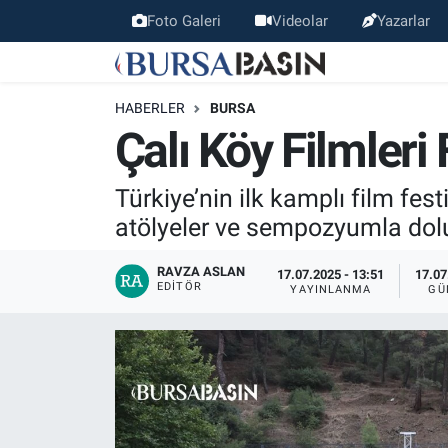
Foto Galeri
Videolar
Yazarlar
Bursa Haber
Bursa Nöbetçi Eczaneler
HABERLER
BURSA
Genel
Bursa Hava Durumu
Çalı Köy Filmleri
Politika
Bursa Namaz Vakitleri
Türkiye’nin ilk kamplı film fes
atölyeler ve sempozyumla dolu 
Bilim, Teknoloji
Bursa Trafik Yoğunluk Haritası
RAVZA ASLAN
17.07.2025 - 13:51
17.07
KÜLTÜR-SANAT
Süper Lig Puan Durumu ve Fikstür
EDITÖR
YAYINLANMA
GÜ
Yerel
Tüm Manşetler
Bursaspor
Son Dakika Haberleri
Gündem
Haber Arşivi