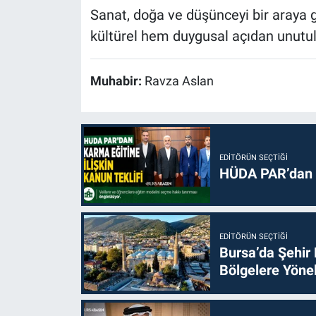
Sanat, doğa ve düşünceyi bir araya g
kültürel hem duygusal açıdan unutu
Muhabir:
Ravza Aslan
EDITÖRÜN SEÇTIĞI
HÜDA PAR’dan k
EDITÖRÜN SEÇTIĞI
Bursa’da Şehir
Bölgelere Yönel