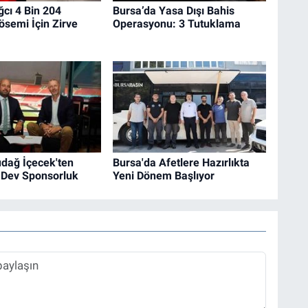
ğcı 4 Bin 204
Bursa’da Yasa Dışı Bahis
semi İçin Zirve
Operasyonu: 3 Tutuklama
udağ İçecek'ten
Bursa'da Afetlere Hazırlıkta
 Dev Sponsorluk
Yeni Dönem Başlıyor