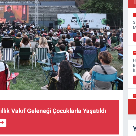
S
M
H
B
İ
K
N
llık Vakıf Geleneği Çocuklarla Yaşatıldı
Y