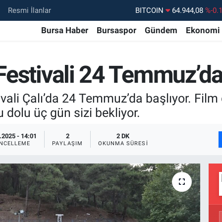
Resmi İlanlar
DOLAR
47,7436
%0.
EURO
55,2510
%0.
Bursa Haber
Bursaspor
Gündem
Ekonomi
STERLİN
64,4811
%0.
GRAM ALTIN
6660.55
%0.
 Festivali 24 Temmuz’da
BİST100
13.779
%-
tivali Çalı’da 24 Temmuz’da başlıyor. Film 
BITCOIN
64.944,08
%-0.
dolu üç gün sizi bekliyor.
.2025 - 14:01
2
2 DK
NCELLEME
PAYLAŞIM
OKUNMA SÜRESI