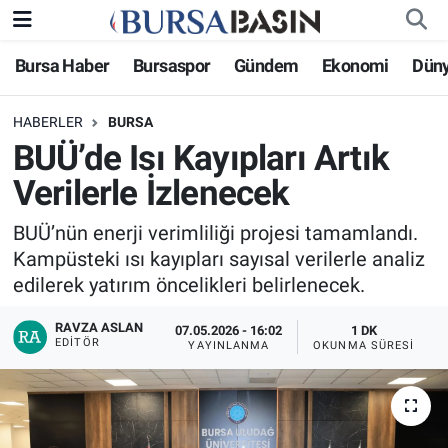
Bursa Haber
Bursaspor
Gündem
Ekonomi
Dün
Bursa Haber
Bursa Nöbetçi Eczaneler
HABERLER
BURSA
Genel
Bursa Hava Durumu
BUÜ’de Isı Kayıpları Artık
Politika
Bursa Namaz Vakitleri
Verilerle İzlenecek
Bilim, Teknoloji
Bursa Trafik Yoğunluk Haritası
BUÜ’nün enerji verimliliği projesi tamamlandı.
Kampüsteki ısı kayıpları sayısal verilerle analiz
KÜLTÜR-SANAT
Süper Lig Puan Durumu ve Fikstür
edilerek yatırım öncelikleri belirlenecek.
RAVZA ASLAN
Yerel
Tüm Manşetler
07.05.2026 - 16:02
1 DK
EDITÖR
YAYINLANMA
OKUNMA SÜRESI
Bursaspor
Son Dakika Haberleri
Gündem
Haber Arşivi