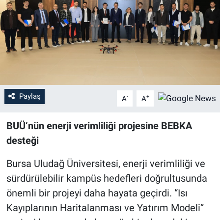
Sağlık
Eğitim
Ekonomi
Dünya
Paylaş
-
+
A
A
Teknoloji
BUÜ’nün enerji verimliliği projesine BEBKA
desteği
Magazin
Bursa Uludağ Üniversitesi, enerji verimliliği ve
Siyaset
sürdürülebilir kampüs hedefleri doğrultusunda
önemli bir projeyi daha hayata geçirdi. “Isı
Yaşam
Kayıplarının Haritalanması ve Yatırım Modeli”
Spor