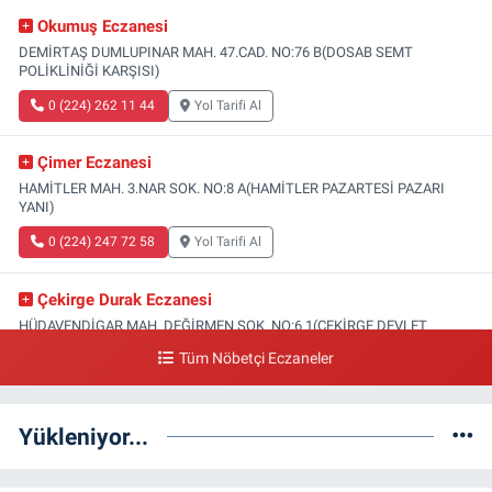
Okumuş Eczanesi
DEMİRTAŞ DUMLUPINAR MAH. 47.CAD. NO:76 B(DOSAB SEMT
POLİKLİNİĞİ KARŞISI)
0 (224) 262 11 44
Yol Tarifi Al
Çimer Eczanesi
HAMİTLER MAH. 3.NAR SOK. NO:8 A(HAMİTLER PAZARTESİ PAZARI
YANI)
0 (224) 247 72 58
Yol Tarifi Al
Çekirge Durak Eczanesi
HÜDAVENDİGAR MAH. DEĞİRMEN SOK. NO:6 1(ÇEKİRGE DEVLET
HASTANESİ ALTI)
Tüm Nöbetçi Eczaneler
0 (224) 233 01 00
Yol Tarifi Al
Yükleniyor...
Engin Eczanesi
SOĞANLI MAH. SADIK AHMET CAD. NO:408 A(GAZİAKDEMİR DOLMUŞ
DURAĞI KARŞISI)