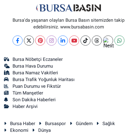
0 (224) 232 04 02
Yol Tarifi Al
Bursa'da yaşanan olayları Bursa Basın sitemizden takip
Altınoluk Eczanesi
edebilirsiniz. www.bursabasin.com
BAŞARAN MAH. 3.BAŞARAN SOK. NO:4(BAŞARAN SAĞLIK OCAĞI YANI)
0 (224) 272 11 77
Yol Tarifi Al
Kent Meydanı Eczanesi
Bursa Nöbetçi Eczaneler
ULU MAH. ULUBATLI HASAN BULVARI (ANKARA YOLU) NO:64 A(ÖZEL
Bursa Hava Durumu
ARİTMİ OSMANGAZİ HASTANESİ ACİL YANI)
Bursa Namaz Vakitleri
0 (224) 251 33 44
Yol Tarifi Al
Bursa Trafik Yoğunluk Haritası
Puan Durumu ve Fikstür
Tüm Manşetler
Son Dakika Haberleri
Haber Arşivi
Bursa Haber
Bursaspor
Gündem
Sağlık
Ekonomi
Dünya