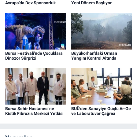
Avrupa'da Dev Sponsorluk
Yeni Dönem Başlıyor
Bursa Festivali'nde Çocuklara
Büyükorhan'daki Orman
Dinozor Sürprizi
Yangını Kontrol Altında
Bursa Şehir Hastanesi'ne
BUÜ'den Sanayiye Güçlü Ar-Ge
Kistik Fibrozis Merkezi Yetkisi
ve Laboratuvar Çağrısı