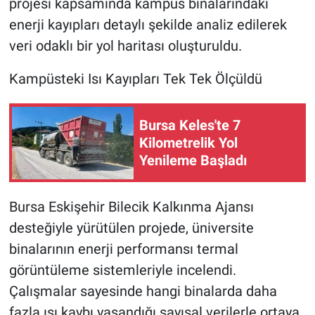
projesi kapsamında kampüs binalarındaki
enerji kayıpları detaylı şekilde analiz edilerek
Nöbetçi Eczaneler
veri odaklı bir yol haritası oluşturuldu.
Kampüsteki Isı Kayıpları Tek Tek Ölçüldü
Bursa Keles'te 7
Kilometrelik Yol
Yenileme Başladı
Bursa Eskişehir Bilecik Kalkınma Ajansı
desteğiyle yürütülen projede, üniversite
binalarının enerji performansı termal
görüntüleme sistemleriyle incelendi.
Çalışmalar sayesinde hangi binalarda daha
fazla ısı kaybı yaşandığı sayısal verilerle ortaya