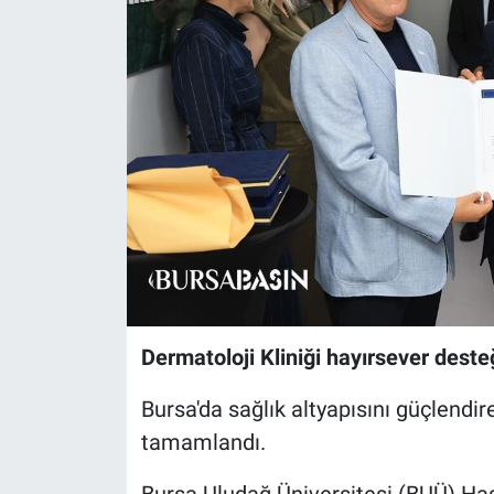
Sağlık
Eğitim
Ekonomi
Dünya
Teknoloji
Magazin
Dermatoloji Kliniği hayırsever desteğ
Siyaset
Bursa'da sağlık altyapısını güçlendi
Yaşam
tamamlandı.
Spor
Bursa Uludağ Üniversitesi (BUÜ) Has