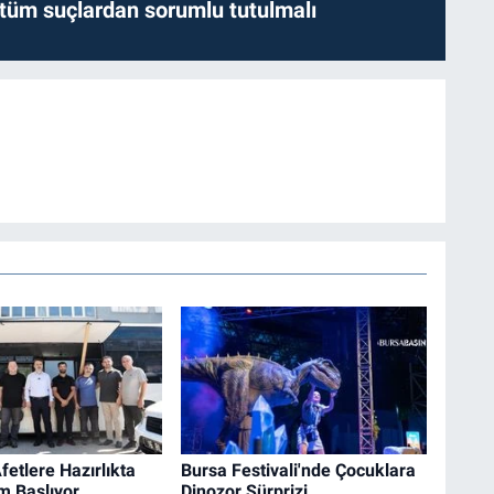
l tüm suçlardan sorumlu tutulmalı
fetlere Hazırlıkta
Bursa Festivali'nde Çocuklara
m Başlıyor
Dinozor Sürprizi