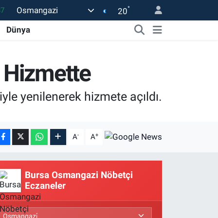
°
Osmangazi
18
20
32
Dünya
38
59
e Hizmette
14
yle yenilenerek hizmete açıldı.
87
-
+
A
A
Bursa Osmangazi Nöbetçi
Eczaneler