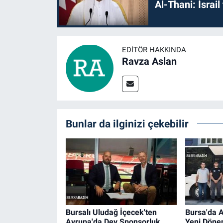
Al-Thani: İsrai
EDITÖR HAKKINDA
Ravza Aslan
Bunlar da ilginizi çekebilir
Bursalı Uludağ İçecek'ten
Bursa'da A
Avrupa'da Dev Sponsorluk
Yeni Döne