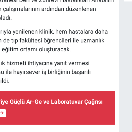
A
n çalışmalarının ardından düzenlenen
ladı.
arıyla yenilenen klinik, hem hastalara daha
B
de tıp fakültesi öğrencileri ile uzmanlık
S
r eğitim ortamı oluşturacak.
ık hizmeti ihtiyacına yanıt vermesi
le hayırsever iş birliğinin başarılı
U
N
ldi.
Y
ye Güçlü Ar-Ge ve Laboratuvar Çağrısı