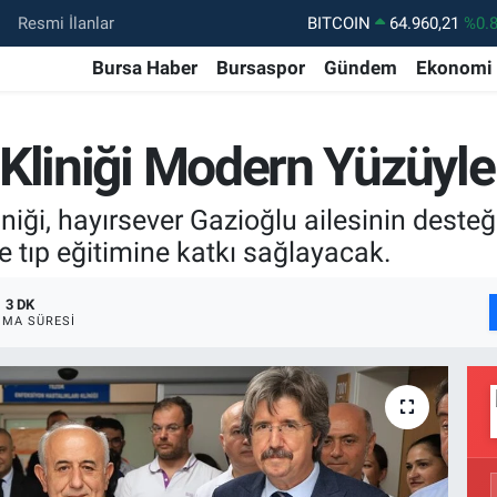
Resmi İlanlar
DOLAR
47,7436
%0.
EURO
55,2510
%0.
Bursa Haber
Bursaspor
Gündem
Ekonomi
STERLİN
64,4811
%0.
GRAM ALTIN
6648.99
%2.
Kliniği Modern Yüzüyl
BİST100
13.779
%-
iği, hayırsever Gazioğlu ailesinin desteği
BITCOIN
64.960,21
%0.
e tıp eğitimine katkı sağlayacak.
3 DK
MA SÜRESI