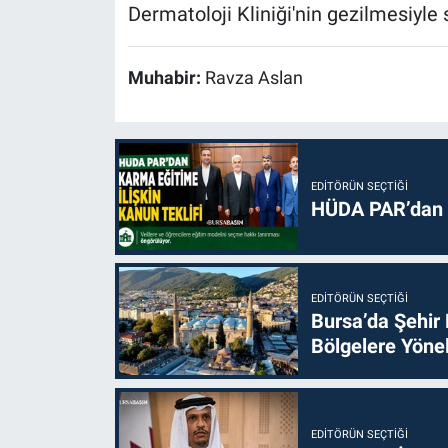
Dermatoloji Kliniği'nin gezilmesiyle 
Muhabir:
Ravza Aslan
EDITÖRÜN SEÇTIĞI
HÜDA PAR’dan k
EDITÖRÜN SEÇTIĞI
Bursa’da Şehir
Bölgelere Yönel
EDITÖRÜN SEÇTIĞI