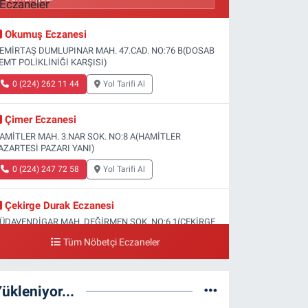
Okumuş Eczanesi
EMİRTAŞ DUMLUPINAR MAH. 47.CAD. NO:76 B(DOSAB
EMT POLİKLİNİĞİ KARŞISI)
0 (224) 262 11 44
Yol Tarifi Al
Çimer Eczanesi
AMİTLER MAH. 3.NAR SOK. NO:8 A(HAMİTLER
AZARTESİ PAZARI YANI)
0 (224) 247 72 58
Yol Tarifi Al
Çekirge Durak Eczanesi
ÜDAVENDİGAR MAH. DEĞİRMEN SOK. NO:6 1(ÇEKİRGE
EVLET HASTANESİ ALTI)
Tüm Nöbetçi Eczaneler
0 (224) 233 01 00
Yol Tarifi Al
ükleniyor...
Engin Eczanesi
OĞANLI MAH. SADIK AHMET CAD. NO:408