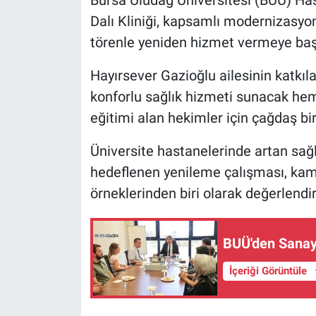
Dalı Kliniği, kapsamlı modernizasyo
Nöbetçi Eczaneler
törenle yeniden hizmet vermeye baş
Hayırsever Gazioğlu ailesinin katkıl
konforlu sağlık hizmeti sunacak hem 
eğitimi alan hekimler için çağdaş bi
Üniversite hastanelerinde artan sağl
hedeflenen yenileme çalışması, kamu i
örneklerinden biri olarak değerlendiri
BUÜ'den Sanayi
İçeriği Görüntüle