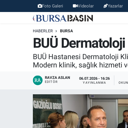
Foto Galeri
Videolar
Yazarlar
Bursa Haber
Bursa Nöbetçi Eczaneler
HABERLER
BURSA
Genel
Bursa Hava Durumu
BUÜ Dermatoloji 
Politika
Bursa Namaz Vakitleri
BUÜ Hastanesi Dermatoloji Klin
Modern klinik, sağlık hizmeti v
Bilim, Teknoloji
Bursa Trafik Yoğunluk Haritası
RAVZA ASLAN
06.07.2026 - 16:26
KÜLTÜR-SANAT
Süper Lig Puan Durumu ve Fikstür
EDITÖR
YAYINLANMA
OKUN
Yerel
Tüm Manşetler
Bursaspor
Son Dakika Haberleri
Gündem
Haber Arşivi