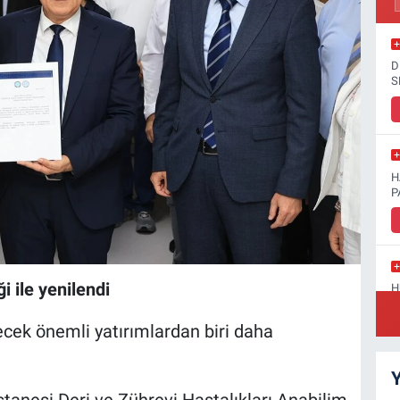
D
S
H
P
i ile yenilendi
H
D
recek önemli yatırımlardan biri daha
Y
tanesi Deri ve Zührevi Hastalıkları Anabilim
S