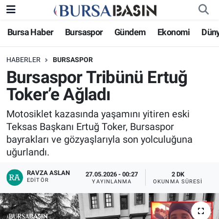
Bursa Haber
Bursaspor
Gündem
Ekonomi
Dün
Bursa Haber
Bursa Nöbetçi Eczaneler
HABERLER
BURSASPOR
Genel
Bursa Hava Durumu
Bursaspor Tribünü Ertuğ
Politika
Bursa Namaz Vakitleri
Toker’e Ağladı
Bilim, Teknoloji
Bursa Trafik Yoğunluk Haritası
Motosiklet kazasında yaşamını yitiren eski
Teksas Başkanı Ertuğ Toker, Bursaspor
KÜLTÜR-SANAT
Süper Lig Puan Durumu ve Fikstür
bayrakları ve gözyaşlarıyla son yolculuğuna
uğurlandı.
Yerel
Tüm Manşetler
RAVZA ASLAN
27.05.2026 - 00:27
2 DK
EDITÖR
YAYINLANMA
OKUNMA SÜRESI
Bursaspor
Son Dakika Haberleri
Gündem
Haber Arşivi