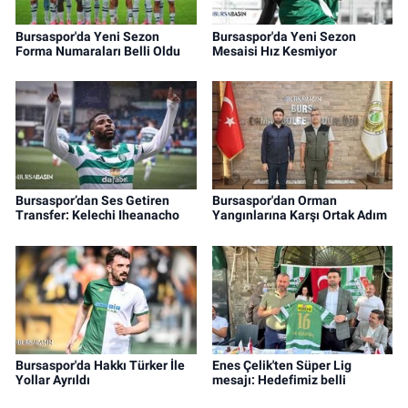
Bursaspor'da Yeni Sezon
Bursaspor'da Yeni Sezon
Forma Numaraları Belli Oldu
Mesaisi Hız Kesmiyor
Bursaspor’dan Ses Getiren
Bursaspor'dan Orman
Transfer: Kelechi Iheanacho
Yangınlarına Karşı Ortak Adım
Bursaspor'da Hakkı Türker İle
Enes Çelik'ten Süper Lig
Yollar Ayrıldı
mesajı: Hedefimiz belli