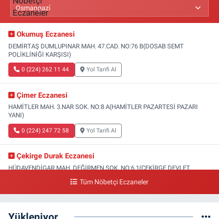
Okumuş Eczanesi
DEMİRTAŞ DUMLUPINAR MAH. 47.CAD. NO:76 B(DOSAB SEMT
POLİKLİNİĞİ KARŞISI)
0 (224) 262 11 44
Yol Tarifi Al
Çimer Eczanesi
HAMİTLER MAH. 3.NAR SOK. NO:8 A(HAMİTLER PAZARTESİ PAZARI
YANI)
0 (224) 247 72 58
Yol Tarifi Al
Çekirge Durak Eczanesi
HÜDAVENDİGAR MAH. DEĞİRMEN SOK. NO:6 1(ÇEKİRGE DEVLET
HASTANESİ ALTI)
Tüm Nöbetçi Eczaneler
0 (224) 233 01 00
Yol Tarifi Al
Yükleniyor...
Engin Eczanesi