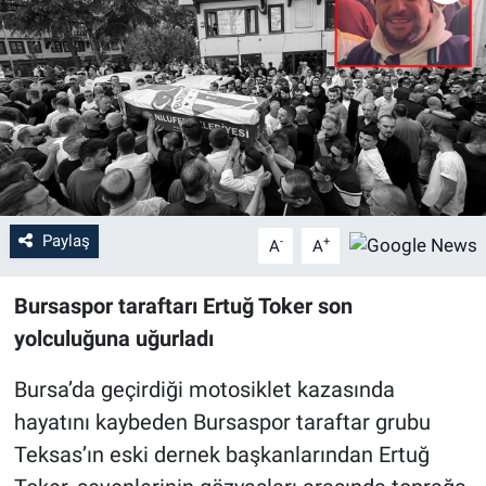
Sağlık
Eğitim
Ekonomi
Dünya
Paylaş
-
+
A
A
Teknoloji
Bursaspor taraftarı Ertuğ Toker son
Magazin
yolculuğuna uğurladı
Siyaset
Bursa’da geçirdiği motosiklet kazasında
hayatını kaybeden Bursaspor taraftar grubu
Yaşam
Teksas’ın eski dernek başkanlarından Ertuğ
Spor