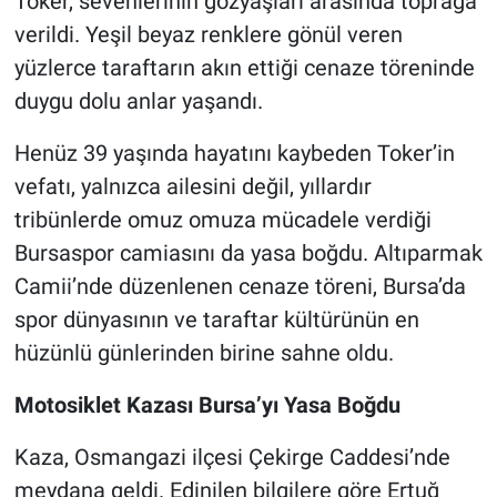
Toker, sevenlerinin gözyaşları arasında toprağa
verildi. Yeşil beyaz renklere gönül veren
Nöbetçi Eczaneler
yüzlerce taraftarın akın ettiği cenaze töreninde
duygu dolu anlar yaşandı.
Henüz 39 yaşında hayatını kaybeden Toker’in
vefatı, yalnızca ailesini değil, yıllardır
tribünlerde omuz omuza mücadele verdiği
Bursaspor camiasını da yasa boğdu. Altıparmak
Camii’nde düzenlenen cenaze töreni, Bursa’da
spor dünyasının ve taraftar kültürünün en
hüzünlü günlerinden birine sahne oldu.
Motosiklet Kazası Bursa’yı Yasa Boğdu
Kaza, Osmangazi ilçesi Çekirge Caddesi’nde
meydana geldi. Edinilen bilgilere göre Ertuğ