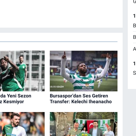
G
1
B
B
A
1
S
'da Yeni Sezon
Bursaspor’dan Ses Getiren
ız Kesmiyor
Transfer: Kelechi Iheanacho