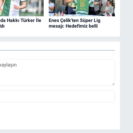
da Hakkı Türker İle
Enes Çelik'ten Süper Lig
ldı
mesajı: Hedefimiz belli