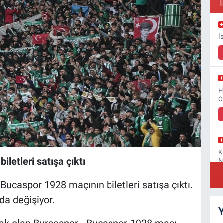
İ
H
O
K
letleri satışa çıktı
N
ucaspor 1928 maçının biletleri satışa çıktı.
ında değişiyor.
Y
S
cak olan Bursaspor - Bucaspor-1928 maçı
B