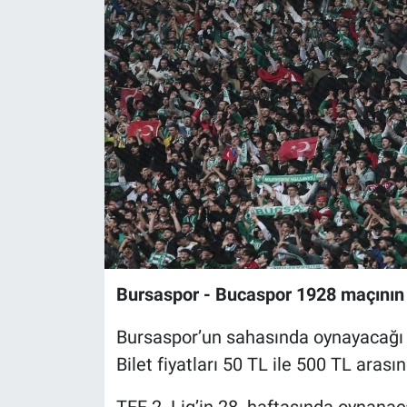
Sağlık
Eğitim
Ekonomi
Dünya
Teknoloji
Magazin
Bursaspor - Bucaspor 1928 maçının bi
Siyaset
Bursaspor’un sahasında oynayacağı B
Yaşam
Bilet fiyatları 50 TL ile 500 TL aras
Spor
TFF 2. Lig’in 28. haftasında oynana