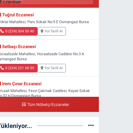
Tuğrul Eczanesi
stiklal Mahallesi, Pars Sokak No:9 E Osmangazi Bursa
0 (224) 504 50 40
Yol Tarifi Al
Setbaşı Eczanesi
ocaalizade Mahallesi, Hocaalizade Caddesi No:3 A
smangazi Bursa
0 (224) 221 68 59
Yol Tarifi Al
Irem Çınar Eczanesi
ırcaali Mahallesi, Fevzi Çakmak Caddesi, Kayalı Sokak
o:32 H Osmangazi Bursa
Tüm Nöbetçi Eczaneler
0 (224) 253 73 52
Yol Tarifi Al
Yeni Gökçe Eczanesi
ükleniyor...
oğanlı Mahallesi, 4.Kaymak Sokak No:47 A Osmangazi
ursa