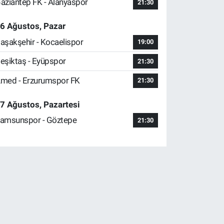
aziantep FK - Alanyaspor
21:30
6 Ağustos, Pazar
aşakşehir - Kocaelispor
19:00
eşiktaş - Eyüpspor
21:30
med - Erzurumspor FK
21:30
7 Ağustos, Pazartesi
amsunspor - Göztepe
21:30