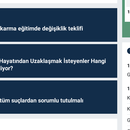
D
N
arma eğitimde değişiklik teklifi
 Hayatından Uzaklaşmak İsteyenler Hangi
1
iyor?
G
1
K
l tüm suçlardan sorumlu tutulmalı
K
G