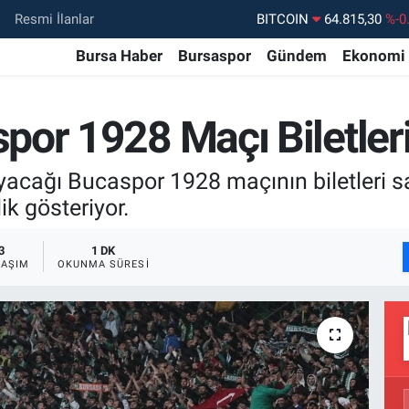
BITCOIN
64.815,30
%-0
Resmi İlanlar
DOLAR
47,7436
%0.
Bursa Haber
Bursaspor
Gündem
Ekonomi
EURO
55,2510
%0.
STERLİN
64,4811
%0.
or 1928 Maçı Biletleri 
GRAM ALTIN
6660.55
%
ağı Bucaspor 1928 maçının biletleri satı
BİST100
13.779
%-
ik gösteriyor.
3
1 DK
LAŞIM
OKUNMA SÜRESI