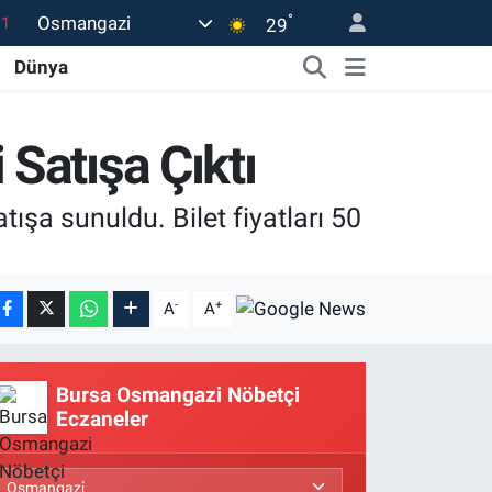
.1
°
Osmangazi
29
18
Dünya
32
38
Satışa Çıktı
0
şa sunuldu. Bilet fiyatları 50
14
-
+
A
A
Bursa Osmangazi Nöbetçi
Eczaneler