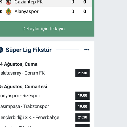
Gaziantep FK
0
0
9
Uluçınar Eczanesi
emirtaş Cumhuriyet Mahallesi, Küçük Sanayi 3 Caddesi
Alanyaspor
0
0
10
o:57 A Osmangazi Bursa
0 (224) 262 93 21
Yol Tarifi Al
Detaylar için tıklayın
Süper Lig Fikstür
4 Ağustos, Cuma
alatasaray - Çorum FK
21:30
5 Ağustos, Cumartesi
onyaspor - Rizespor
19:00
asımpaşa - Trabzonspor
19:00
ençlerbirliği S.K. - Fenerbahçe
21:30