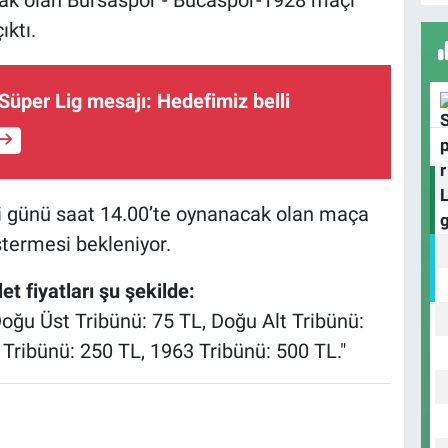
ıktı.
Süper Lig mesajı: Hedefimiz belli
Y
B
si günü saat 14.00’te oynanacak olan maça
H
östermesi bekleniyor.
B
et fiyatları şu şekilde:
oğu Üst Tribünü: 75 TL, Doğu Alt Tribünü:
 Tribünü: 250 TL, 1963 Tribünü: 500 TL."
H
O