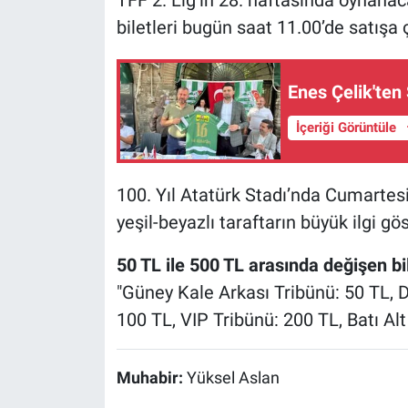
biletleri bugün saat 11.00’de satışa ç
Nöbetçi Eczaneler
Enes Çelik'ten 
İçeriği Görüntüle
100. Yıl Atatürk Stadı’nda Cumarte
yeşil-beyazlı taraftarın büyük ilgi g
50 TL ile 500 TL arasında değişen bil
"Güney Kale Arkası Tribünü: 50 TL, D
100 TL, VIP Tribünü: 200 TL, Batı Alt
Muhabir:
Yüksel Aslan