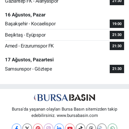
Gaziantep FK - Alanyaspor
21:30
16 Ağustos, Pazar
Başakşehir - Kocaelispor
19:00
Beşiktaş - Eyüpspor
21:30
Amed - Erzurumspor FK
21:30
17 Ağustos, Pazartesi
Samsunspor - Göztepe
21:30
Bursa'da yaşanan olayları Bursa Basın sitemizden takip
edebilirsiniz. www.bursabasin.com