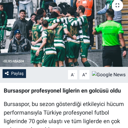
Sağlık
Eğitim
Ekonomi
Dünya
Teknoloji
Paylaş
-
+
A
A
Magazin
Bursaspor profesyonel liglerin en golcüsü oldu
Siyaset
Bursaspor, bu sezon gösterdiği etkileyici hücum
performansıyla Türkiye profesyonel futbol
Yaşam
liglerinde 70 gole ulaştı ve tüm liglerde en çok
Spor