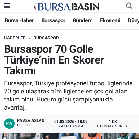
Bursa Haber
Bursaspor
Gündem
Ekonomi
Dün
Bursa Haber
Bursa Nöbetçi Eczaneler
HABERLER
BURSASPOR
Genel
Bursa Hava Durumu
Bursaspor 70 Golle
Politika
Bursa Namaz Vakitleri
Türkiye’nin En Skorer
Takımı
Bilim, Teknoloji
Bursa Trafik Yoğunluk Haritası
Bursaspor, Türkiye profesyonel futbol liglerinde
KÜLTÜR-SANAT
Süper Lig Puan Durumu ve Fikstür
70 gole ulaşarak tüm liglerde en çok gol atan
takım oldu. Hücum gücü şampiyonlukta
Yerel
Tüm Manşetler
avantaj.
Bursaspor
Son Dakika Haberleri
RAVZA ASLAN
01.03.2026 - 18:09
1 DK
EDITÖR
YAYINLANMA
OKUNMA SÜRESI
Gündem
Haber Arşivi