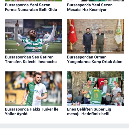
Bursaspor'da Yeni Sezon
Bursaspor'da Yeni Sezon
Forma Numaraları Belli Oldu
Mesaisi Hız Kesmiyor
Bursaspor’dan Ses Getiren
Bursaspor'dan Orman
Transfer: Kelechi Iheanacho
Yangınlarına Karşı Ortak Adım
Bursaspor'da Hakkı Türker İle
Enes Çelik'ten Süper Lig
Yollar Ayrıldı
mesajı: Hedefimiz belli