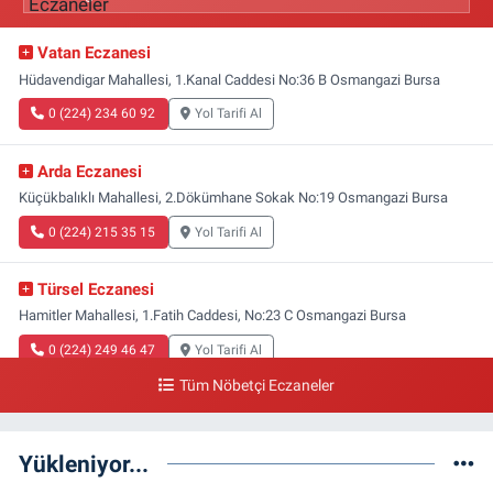
Vatan Eczanesi
Hüdavendigar Mahallesi, 1.Kanal Caddesi No:36 B Osmangazi Bursa
0 (224) 234 60 92
Yol Tarifi Al
Arda Eczanesi
Küçükbalıklı Mahallesi, 2.Dökümhane Sokak No:19 Osmangazi Bursa
0 (224) 215 35 15
Yol Tarifi Al
Türsel Eczanesi
Hamitler Mahallesi, 1.Fatih Caddesi, No:23 C Osmangazi Bursa
0 (224) 249 46 47
Yol Tarifi Al
Tüm Nöbetçi Eczaneler
Aras Eczanesi
Alemdar Mahallesi, Söğütlü Caddesi, No:39 A Osmangazi Bursa
Yükleniyor...
0 (224) 234 02 34
Yol Tarifi Al