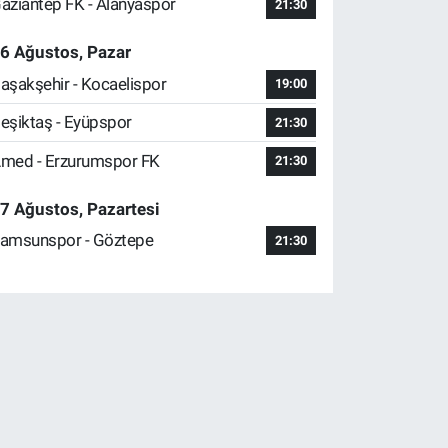
aziantep FK - Alanyaspor
21:30
6 Ağustos, Pazar
aşakşehir - Kocaelispor
19:00
eşiktaş - Eyüpspor
21:30
med - Erzurumspor FK
21:30
7 Ağustos, Pazartesi
amsunspor - Göztepe
21:30