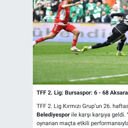
Sağlık
Eğitim
Ekonomi
Dünya
Teknoloji
Magazin
TFF 2. Lig: Bursaspor: 6 - 68 Aksar
Siyaset
TFF 2. Lig Kırmızı Grup’un 26. haft
Yaşam
Belediyespor
ile karşı karşıya geldi.
oynanan maçta etkili performansıyla 
Spor