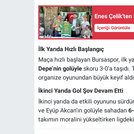
Nöbetçi Eczaneler
Enes Çelik'ten 
İçeriği Görüntüle
İlk Yarıda Hızlı Başlangıç
Maça hızlı başlayan Bursaspor, ilk y
Depe’nin golüyle
skoru 3-0’a taşıdı. T
organize oyunundan büyük keyif aldı
İkinci Yarıda Gol Şov Devam Etti
İkinci yarıda da etkili oyununu sürdür
ve Eyüp Akcan’ın golüyle sahadan
6-
takımın moralini yükseltirken ligdeki