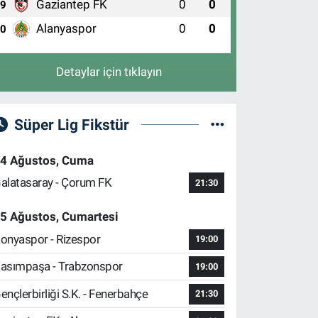
Gaziantep FK
0
0
9
Alanyaspor
0
0
10
Detaylar için tıklayın
Süper Lig Fikstür
4 Ağustos, Cuma
alatasaray - Çorum FK
21:30
5 Ağustos, Cumartesi
onyaspor - Rizespor
19:00
asımpaşa - Trabzonspor
19:00
ençlerbirliği S.K. - Fenerbahçe
21:30