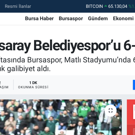
BITCOIN
65.130,04
%1
Resmi İlanlar
DOLAR
47,7106
%0.
Bursa Haber
Bursaspor
Gündem
Ekonomi
EURO
55,1652
%0.
STERLİN
64,4046
%0.
aray Belediyespor’u 6
GRAM ALTIN
6618.49
%2.
BİST100
13.773
%-
aftasında Bursaspor, Matlı Stadyumu’nda
k galibiyet aldı.
2
1 DK
AŞIM
OKUNMA SÜRESI