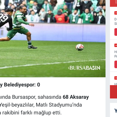
D
S
H
P
ay Belediyespor: 0
H
D
asında Bursaspor, sahasında
68 Aksaray
 Yeşil-beyazlılar, Matlı Stadyumu’nda
Y
rakibini farklı mağlup etti.
S