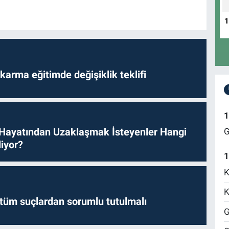
arma eğitimde değişiklik teklifi
1
 Hayatından Uzaklaşmak İsteyenler Hangi
G
iyor?
1
K
K
l tüm suçlardan sorumlu tutulmalı
G