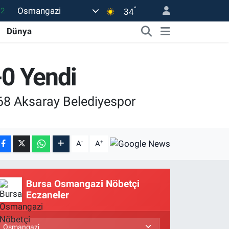
.2
°
Osmangazi
34
17
Dünya
27
35
-0 Yendi
12
19
 68 Aksaray Belediyespor
-
+
A
A
Bursa Osmangazi Nöbetçi
Eczaneler