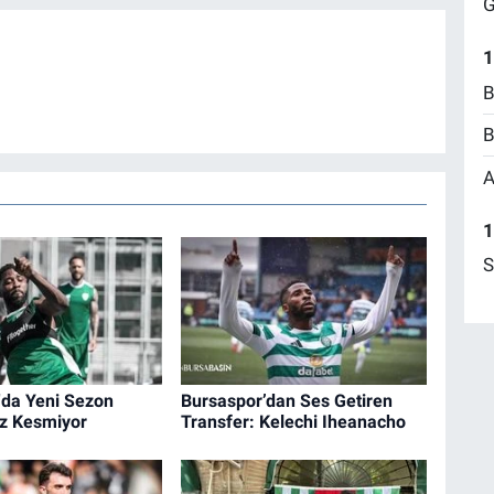
G
1
B
B
A
1
S
'da Yeni Sezon
Bursaspor’dan Ses Getiren
ız Kesmiyor
Transfer: Kelechi Iheanacho