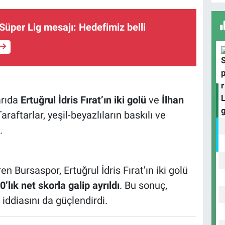
A
Süper Lig mesajı: Hedefimiz belli
B
S
arıda
Ertuğrul İdris Fırat’ın iki golü
ve
İlhan
araftarlar, yeşil-beyazlıların baskılı ve
U
.
N
Y
en Bursaspor, Ertuğrul İdris Fırat’ın iki golü
0’lık net skorla galip ayrıldı
. Bu sonuç,
 iddiasını da güçlendirdi.