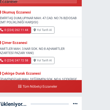
Okumuş Eczanesi
EMİRTAŞ DUMLUPINAR MAH. 47.CAD. NO:76 B(DOSAB
EMT POLİKLİNİĞİ KARŞISI)
0 (224) 262 11 44
Yol Tarifi Al
Çimer Eczanesi
AMİTLER MAH. 3.NAR SOK. NO:8 A(HAMİTLER
AZARTESİ PAZARI YANI)
0 (224) 247 72 58
Yol Tarifi Al
Çekirge Durak Eczanesi
ÜDAVENDİGAR MAH. DEĞİRMEN SOK. NO:6 1(ÇEKİRGE
EVLET HASTANESİ ALTI)
Tüm Nöbetçi Eczaneler
0 (224) 233 01 00
Yol Tarifi Al
ükleniyor...
Engin Eczanesi
OĞANLI MAH. SADIK AHMET CAD. NO:408