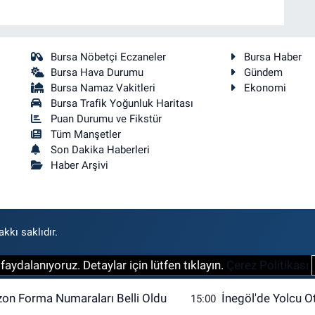
Bursa Nöbetçi Eczaneler
Bursa Haber
Bursa Hava Durumu
Gündem
Bursa Namaz Vakitleri
Ekonomi
Bursa Trafik Yoğunluk Haritası
Puan Durumu ve Fikstür
Tüm Manşetler
Son Dakika Haberleri
Haber Arşivi
kkı saklıdır.
aydalanıyoruz. Detaylar için lütfen tıklayın.
Çerez Politikası
zon Forma Numaraları Belli Oldu
İnegöl'de Yolcu O
15:00