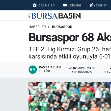
Foto Galeri
Videolar
Yazarlar
Bursa Haber
Bursa Nöbetçi Eczaneler
HABERLER
BURSASPOR
Genel
Bursa Hava Durumu
Bursaspor 68 Aks
Politika
Bursa Namaz Vakitleri
TFF 2. Lig Kırmızı Grup 26. h
karşısında etkili oyunuyla 6-0’lı
Bilim, Teknoloji
Bursa Trafik Yoğunluk Haritası
RAVZA ASLAN
28.02.2026 - 23:58
KÜLTÜR-SANAT
Süper Lig Puan Durumu ve Fikstür
EDITÖR
YAYINLANMA
PAYL
Yerel
Tüm Manşetler
Bursaspor
Son Dakika Haberleri
Gündem
Haber Arşivi