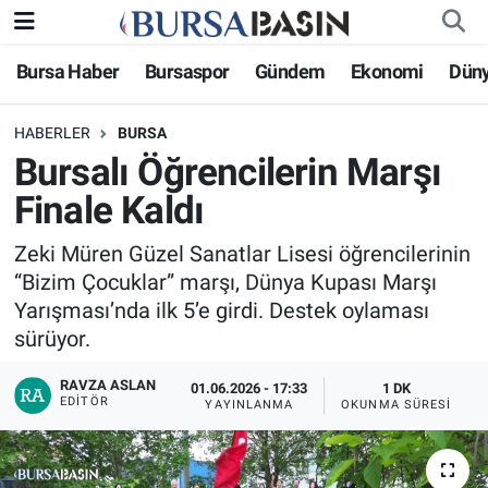
Bursa Haber
Bursaspor
Gündem
Ekonomi
Dün
Bursa Haber
Bursa Nöbetçi Eczaneler
HABERLER
BURSA
Genel
Bursa Hava Durumu
Bursalı Öğrencilerin Marşı
Politika
Bursa Namaz Vakitleri
Finale Kaldı
Bilim, Teknoloji
Bursa Trafik Yoğunluk Haritası
Zeki Müren Güzel Sanatlar Lisesi öğrencilerinin
“Bizim Çocuklar” marşı, Dünya Kupası Marşı
KÜLTÜR-SANAT
Süper Lig Puan Durumu ve Fikstür
Yarışması’nda ilk 5’e girdi. Destek oylaması
sürüyor.
Yerel
Tüm Manşetler
RAVZA ASLAN
01.06.2026 - 17:33
1 DK
EDITÖR
YAYINLANMA
OKUNMA SÜRESI
Bursaspor
Son Dakika Haberleri
Gündem
Haber Arşivi