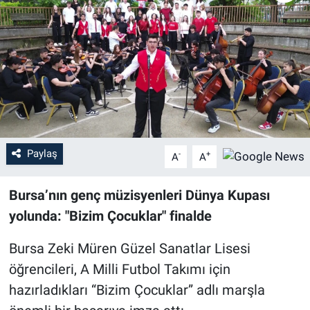
Sağlık
Eğitim
Ekonomi
Dünya
Paylaş
-
+
A
A
Teknoloji
Bursa’nın genç müzisyenleri Dünya Kupası
Magazin
yolunda: "Bizim Çocuklar" finalde
Siyaset
Bursa Zeki Müren Güzel Sanatlar Lisesi
öğrencileri, A Milli Futbol Takımı için
Yaşam
hazırladıkları “Bizim Çocuklar” adlı marşla
Spor