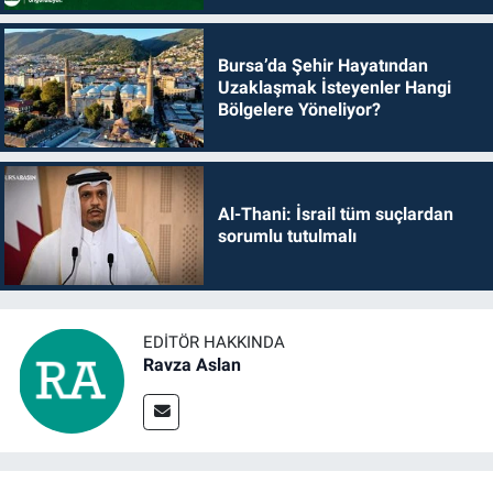
Bursa’da Şehir Hayatından
Uzaklaşmak İsteyenler Hangi
Bölgelere Yöneliyor?
Al-Thani: İsrail tüm suçlardan
sorumlu tutulmalı
EDITÖR HAKKINDA
Ravza Aslan