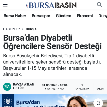
Bursa Haber
Bursaspor
Gündem
Ekonomi
Dün
Bursa Haber
Bursa Nöbetçi Eczaneler
HABERLER
BURSA
Genel
Bursa Hava Durumu
Bursa’dan Diyabetli
Politika
Bursa Namaz Vakitleri
Öğrencilere Sensör Desteği
Bilim, Teknoloji
Bursa Trafik Yoğunluk Haritası
Bursa Büyükşehir Belediyesi, Tip 1 diyabetli
üniversitelilere şeker sensörü desteği başlattı.
KÜLTÜR-SANAT
Süper Lig Puan Durumu ve Fikstür
Başvurular 1-15 Mayıs tarihleri arasında
alınacak.
Yerel
Tüm Manşetler
RAVZA ASLAN
01.05.2026 - 18:04
2
EDITÖR
YAYINLANMA
PAYLAŞIM
OKUNM
Bursaspor
Son Dakika Haberleri
Gündem
Haber Arşivi