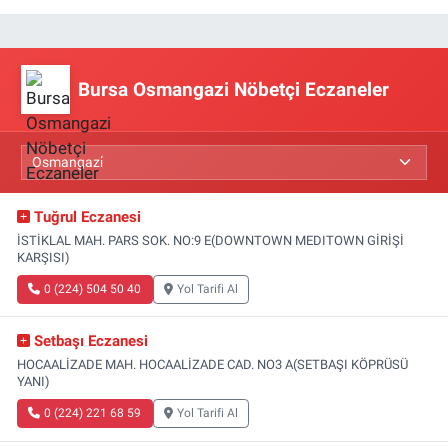
Bursa Osmangazi Nöbetçi Eczaneler
Tuğrul Eczanesi
İSTİKLAL MAH. PARS SOK. NO:9 E(DOWNTOWN MEDITOWN GİRİŞİ
KARŞISI)
0 (224) 504 50 40
Yol Tarifi Al
Setbaşı Eczanesi
HOCAALİZADE MAH. HOCAALİZADE CAD. NO3 A(SETBAŞI KÖPRÜSÜ
YANI)
0 (224) 221 68 59
Yol Tarifi Al