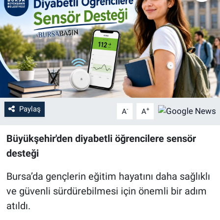
Sağlık
Eğitim
Ekonomi
Dünya
Paylaş
-
+
A
A
Teknoloji
Büyükşehir'den diyabetli öğrencilere sensör
Magazin
desteği
Siyaset
Bursa’da gençlerin eğitim hayatını daha sağlıklı
ve güvenli sürdürebilmesi için önemli bir adım
Yaşam
atıldı.
Spor