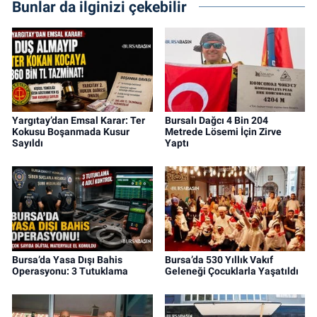
Bunlar da ilginizi çekebilir
Yargıtay’dan Emsal Karar: Ter
Bursalı Dağcı 4 Bin 204
Kokusu Boşanmada Kusur
Metrede Lösemi İçin Zirve
Sayıldı
Yaptı
Bursa’da Yasa Dışı Bahis
Bursa’da 530 Yıllık Vakıf
Operasyonu: 3 Tutuklama
Geleneği Çocuklarla Yaşatıldı