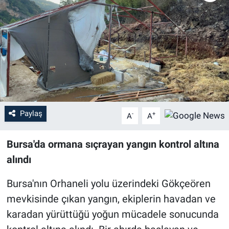
Sağlık
Eğitim
Ekonomi
Dünya
Paylaş
-
+
A
A
Teknoloji
Bursa'da ormana sıçrayan yangın kontrol altına
Magazin
alındı
Siyaset
Bursa'nın Orhaneli yolu üzerindeki Gökçeören
mevkisinde çıkan yangın, ekiplerin havadan ve
Yaşam
karadan yürüttüğü yoğun mücadele sonucunda
Spor