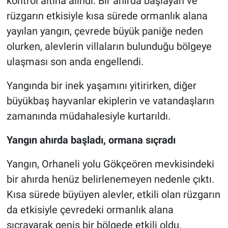
kontrol altına alındı. Bir ahırda başlayan ve
rüzgarın etkisiyle kısa sürede ormanlık alana
Nöbetçi Eczaneler
yayılan yangın, çevrede büyük paniğe neden
olurken, alevlerin villaların bulunduğu bölgeye
ulaşması son anda engellendi.
Yangında bir inek yaşamını yitirirken, diğer
büyükbaş hayvanlar ekiplerin ve vatandaşların
zamanında müdahalesiyle kurtarıldı.
Yangın ahırda başladı, ormana sıçradı
Yangın, Orhaneli yolu Gökçeören mevkisindeki
bir ahırda henüz belirlenemeyen nedenle çıktı.
Kısa sürede büyüyen alevler, etkili olan rüzgarın
da etkisiyle çevredeki ormanlık alana
sıçrayarak geniş bir bölgede etkili oldu.