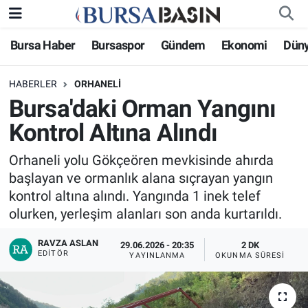
Bursa Haber
Bursaspor
Gündem
Ekonomi
Dün
Bursa Haber
Bursa Nöbetçi Eczaneler
HABERLER
ORHANELI
Genel
Bursa Hava Durumu
Bursa'daki Orman Yangını
Politika
Bursa Namaz Vakitleri
Kontrol Altına Alındı
Bilim, Teknoloji
Bursa Trafik Yoğunluk Haritası
Orhaneli yolu Gökçeören mevkisinde ahırda
başlayan ve ormanlık alana sıçrayan yangın
KÜLTÜR-SANAT
Süper Lig Puan Durumu ve Fikstür
kontrol altına alındı. Yangında 1 inek telef
olurken, yerleşim alanları son anda kurtarıldı.
Yerel
Tüm Manşetler
RAVZA ASLAN
29.06.2026 - 20:35
2 DK
EDITÖR
YAYINLANMA
OKUNMA SÜRESI
Bursaspor
Son Dakika Haberleri
Gündem
Haber Arşivi