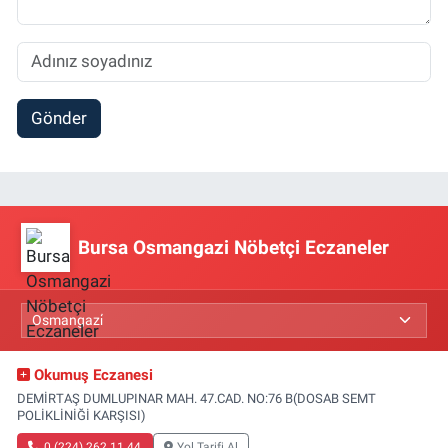
Gönder
Bursa Osmangazi Nöbetçi Eczaneler
Okumuş Eczanesi
DEMİRTAŞ DUMLUPINAR MAH. 47.CAD. NO:76 B(DOSAB SEMT
POLİKLİNİĞİ KARŞISI)
0 (224) 262 11 44
Yol Tarifi Al