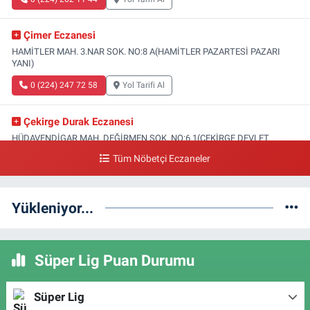
Çimer Eczanesi
HAMİTLER MAH. 3.NAR SOK. NO:8 A(HAMİTLER PAZARTESİ PAZARI
YANI)
0 (224) 247 72 58
Yol Tarifi Al
Çekirge Durak Eczanesi
HÜDAVENDİGAR MAH. DEĞİRMEN SOK. NO:6 1(ÇEKİRGE DEVLET
HASTANESİ ALTI)
Tüm Nöbetçi Eczaneler
0 (224) 233 01 00
Yol Tarifi Al
Yükleniyor...
Engin Eczanesi
SOĞANLI MAH. SADIK AHMET CAD. NO:408 A(GAZİAKDEMİR DOLMUŞ
DURAĞI KARŞISI)
Süper Lig Puan Durumu
0 (224) 232 04 02
Yol Tarifi Al
Altınoluk Eczanesi
Süper Lig