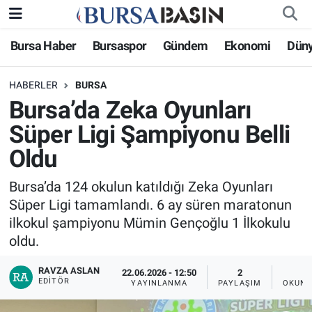
Bursa Haber
Bursaspor
Gündem
Ekonomi
Dün
Bursa Haber
Bursa Nöbetçi Eczaneler
HABERLER
BURSA
Genel
Bursa Hava Durumu
Bursa’da Zeka Oyunları
Politika
Bursa Namaz Vakitleri
Süper Ligi Şampiyonu Belli
Oldu
Bilim, Teknoloji
Bursa Trafik Yoğunluk Haritası
Bursa’da 124 okulun katıldığı Zeka Oyunları
KÜLTÜR-SANAT
Süper Lig Puan Durumu ve Fikstür
Süper Ligi tamamlandı. 6 ay süren maratonun
ilkokul şampiyonu Mümin Gençoğlu 1 İlkokulu
Yerel
Tüm Manşetler
oldu.
Bursaspor
Son Dakika Haberleri
RAVZA ASLAN
22.06.2026 - 12:50
2
EDITÖR
YAYINLANMA
PAYLAŞIM
OKUNM
Gündem
Haber Arşivi