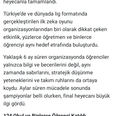
heyecanla tamamlandı.
Nöbetçi Eczaneler
Türkiye’de ve dünyada lig formatında
gerçekleştirilen ilk zeka oyunu
organizasyonlarından biri olarak dikkat çeken
etkinlik, yüzlerce öğretmen ve binlerce
öğrenciyi aynı hedef etrafında buluşturdu.
Yaklaşık 6 ay süren organizasyonda öğrenciler
yalnızca bilgi ve becerilerini değil, aynı
zamanda sabırlarını, stratejik düşünme
yeteneklerini ve takım ruhlarını da ortaya
koydu. Aylar süren mücadele sonunda
şampiyonlar belli olurken, final heyecanı büyük
ilgi gördü.
124 Okul ve Binlerce Öğrenci Katıldı