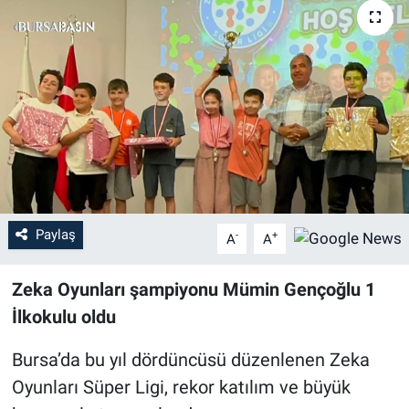
Sağlık
Eğitim
Ekonomi
Dünya
Teknoloji
Paylaş
-
+
A
A
Magazin
Zeka Oyunları şampiyonu Mümin Gençoğlu 1
Siyaset
İlkokulu oldu
Bursa’da bu yıl dördüncüsü düzenlenen Zeka
Yaşam
Oyunları Süper Ligi, rekor katılım ve büyük
Spor