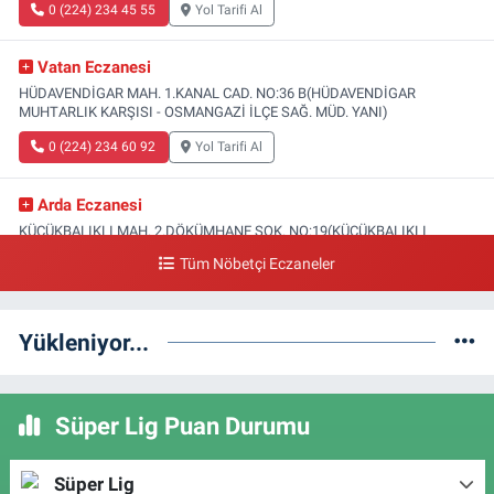
0 (224) 234 45 55
Yol Tarifi Al
Vatan Eczanesi
HÜDAVENDİGAR MAH. 1.KANAL CAD. NO:36 B(HÜDAVENDİGAR
MUHTARLIK KARŞISI - OSMANGAZİ İLÇE SAĞ. MÜD. YANI)
0 (224) 234 60 92
Yol Tarifi Al
Arda Eczanesi
KÜÇÜKBALIKLI MAH. 2.DÖKÜMHANE SOK. NO:19(KÜÇÜKBALIKLI
SAĞLIK OCAĞI YANI)
Tüm Nöbetçi Eczaneler
0 (224) 215 35 15
Yol Tarifi Al
Yükleniyor...
Türsel Eczanesi
HAMİTLER MAH. 1.FATİH CAD. NO:23 C(YUNUSELİ TOKİ ÜSTÜ-YENİ
KAPALI PAZAR KARŞISI)
Süper Lig Puan Durumu
0 (224) 249 46 47
Yol Tarifi Al
Ebru Eczanesi
Süper Lig