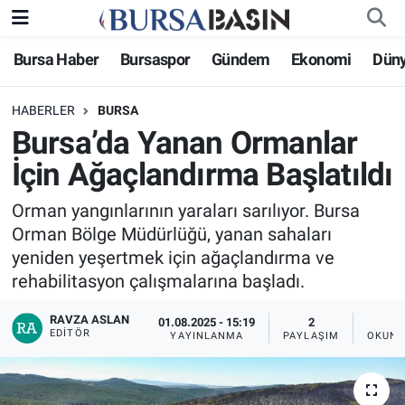
Bursa Haber
Bursaspor
Gündem
Ekonomi
Dün
Bursa Haber
Bursa Nöbetçi Eczaneler
HABERLER
BURSA
Genel
Bursa Hava Durumu
Bursa’da Yanan Ormanlar
Politika
Bursa Namaz Vakitleri
İçin Ağaçlandırma Başlatıldı
Bilim, Teknoloji
Bursa Trafik Yoğunluk Haritası
Orman yangınlarının yaraları sarılıyor. Bursa
Orman Bölge Müdürlüğü, yanan sahaları
KÜLTÜR-SANAT
Süper Lig Puan Durumu ve Fikstür
yeniden yeşertmek için ağaçlandırma ve
rehabilitasyon çalışmalarına başladı.
Yerel
Tüm Manşetler
RAVZA ASLAN
01.08.2025 - 15:19
2
EDITÖR
YAYINLANMA
PAYLAŞIM
OKUNM
Bursaspor
Son Dakika Haberleri
Gündem
Haber Arşivi