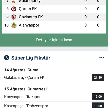
Galatasaray
0
0
7
Çorum FK
0
0
8
Gaziantep FK
0
0
9
Alanyaspor
0
0
10
Detaylar için tıklayın
Süper Lig Fikstür
14 Ağustos, Cuma
Galatasaray - Çorum FK
21:30
15 Ağustos, Cumartesi
Konyaspor - Rizespor
19:00
Kasımpaşa - Trabzonspor
19:00