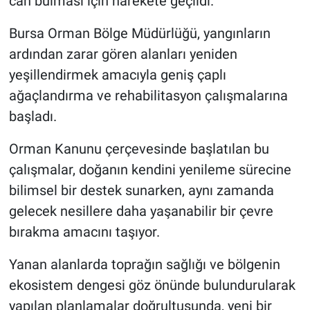
can bulması için harekete geçildi.
Bursa Orman Bölge Müdürlüğü, yangınların
Nöbetçi Eczaneler
ardından zarar gören alanları yeniden
yeşillendirmek amacıyla geniş çaplı
ağaçlandırma ve rehabilitasyon çalışmalarına
başladı.
Orman Kanunu çerçevesinde başlatılan bu
çalışmalar, doğanın kendini yenileme sürecine
bilimsel bir destek sunarken, aynı zamanda
gelecek nesillere daha yaşanabilir bir çevre
bırakma amacını taşıyor.
Yanan alanlarda toprağın sağlığı ve bölgenin
ekosistem dengesi göz önünde bulundurularak
yapılan planlamalar doğrultusunda, yeni bir