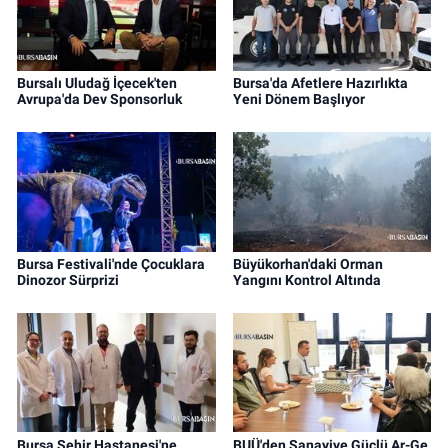
Bursalı Uludağ İçecek'ten
Bursa'da Afetlere Hazırlıkta
Avrupa'da Dev Sponsorluk
Yeni Dönem Başlıyor
Bursa Festivali'nde Çocuklara
Büyükorhan'daki Orman
Dinozor Sürprizi
Yangını Kontrol Altında
Bursa Şehir Hastanesi'ne
BUÜ'den Sanayiye Güçlü Ar-Ge