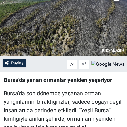
Sağlık
Eğitim
Ekonomi
Dünya
Paylaş
-
+
A
A
Teknoloji
Bursa'da yanan ormanlar yeniden yeşeriyor
Magazin
Bursa’da son dönemde yaşanan orman
Siyaset
yangınlarının bıraktığı izler, sadece doğayı değil,
insanları da derinden etkiledi. “Yeşil Bursa”
Yaşam
kimliğiyle anılan şehirde, ormanların yeniden
Spor