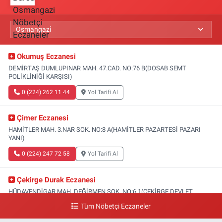
Okumuş Eczanesi
DEMİRTAŞ DUMLUPINAR MAH. 47.CAD. NO:76 B(DOSAB SEMT
POLİKLİNİĞİ KARŞISI)
0 (224) 262 11 44
Yol Tarifi Al
Çimer Eczanesi
HAMİTLER MAH. 3.NAR SOK. NO:8 A(HAMİTLER PAZARTESİ PAZARI
YANI)
0 (224) 247 72 58
Yol Tarifi Al
Çekirge Durak Eczanesi
HÜDAVENDİGAR MAH. DEĞİRMEN SOK. NO:6 1(ÇEKİRGE DEVLET
HASTANESİ ALTI)
Tüm Nöbetçi Eczaneler
0 (224) 233 01 00
Yol Tarifi Al