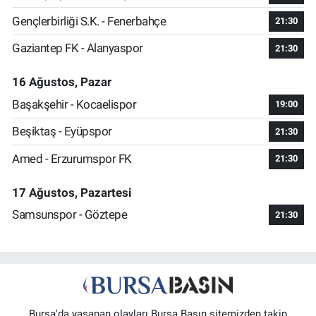
Gençlerbirliği S.K. - Fenerbahçe
21:30
Gaziantep FK - Alanyaspor
21:30
16 Ağustos, Pazar
Başakşehir - Kocaelispor
19:00
Beşiktaş - Eyüpspor
21:30
Amed - Erzurumspor FK
21:30
17 Ağustos, Pazartesi
Samsunspor - Göztepe
21:30
Bursa'da yaşanan olayları Bursa Basın sitemizden takip