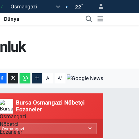
°
Osmangazi
22
18
32
Dünya
38
nluk
59
14
-
+
A
A
Bursa Osmangazi Nöbetçi
Eczaneler