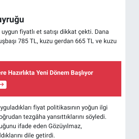
uyruğu
B
ygun fiyatlı et satışı dikkat çekti. Dana
S
kuşbaşı 785 TL, kuzu gerdan 665 TL ve kuzu
U
ere Hazırlıkta Yeni Dönem Başlıyor
N
Y
uladıkları fiyat politikasının yoğun ilgi
oğrudan tezgâha yansıttıklarını söyledi.
duğunu ifade eden Gözüyılmaz,
klarını dile getirdi.