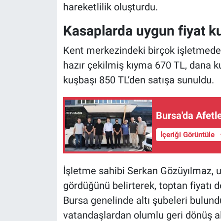
hareketlilik oluşturdu.
Nöbetçi Eczaneler
Kasaplarda uygun fiyat k
Kent merkezindeki birçok işletmede u
hazır çekilmiş kıyma 670 TL, dana 
kuşbaşı 850 TL’den satışa sunuldu.
Bursa'da Afetl
İçeriği Görüntüle
İşletme sahibi Serkan Gözüyılmaz, uyg
gördüğünü belirterek, toptan fiyatı d
Bursa genelinde altı şubeleri bulun
vatandaşlardan olumlu geri dönüş aldı