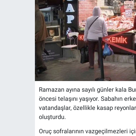
Sağlık
Eğitim
Ekonomi
Dünya
Teknoloji
Magazin
Ramazan ayına sayılı günler kala Bu
öncesi telaşını yaşıyor. Sabahın erke
Siyaset
vatandaşlar, özellikle kasap reyonl
oluşturdu.
Yaşam
Oruç sofralarının vazgeçilmezleri iç
Spor