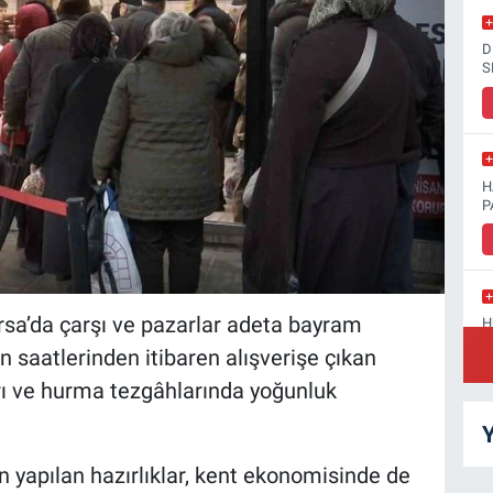
D
S
H
P
rsa’da çarşı ve pazarlar adeta bayram
H
D
n saatlerinden itibaren alışverişe çıkan
arı ve hurma tezgâhlarında yoğunluk
Y
S
in yapılan hazırlıklar, kent ekonomisinde de
A