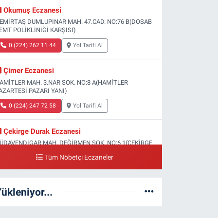
Okumuş Eczanesi
EMİRTAŞ DUMLUPINAR MAH. 47.CAD. NO:76 B(DOSAB
EMT POLİKLİNİĞİ KARŞISI)
0 (224) 262 11 44
Yol Tarifi Al
Çimer Eczanesi
AMİTLER MAH. 3.NAR SOK. NO:8 A(HAMİTLER
AZARTESİ PAZARI YANI)
0 (224) 247 72 58
Yol Tarifi Al
Çekirge Durak Eczanesi
ÜDAVENDİGAR MAH. DEĞİRMEN SOK. NO:6 1(ÇEKİRGE
EVLET HASTANESİ ALTI)
Tüm Nöbetçi Eczaneler
0 (224) 233 01 00
Yol Tarifi Al
ükleniyor...
Engin Eczanesi
OĞANLI MAH. SADIK AHMET CAD. NO:408
(GAZİAKDEMİR DOLMUŞ DURAĞI KARŞISI)