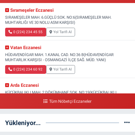
Sırameşeler Eczanesi
SIRAMEŞELER MAH. 6.GÜÇLÜ SOK. NO:6(SIRAMEŞELER MAH.
MUHTARLIĞI VE 30 NOLU ASM KARŞISI)
0 (224) 234 45 55
Yol Tarifi Al
Vatan Eczanesi
HÜDAVENDİGAR MAH. 1.KANAL CAD. NO:36 B(HÜDAVENDİGAR
MUHTARLIK KARŞISI - OSMANGAZİ İLÇE SAĞ. MÜD. YANI)
0 (224) 234 60 92
Yol Tarifi Al
Arda Eczanesi
KÜÇÜKBALIKLI MAH. 2.DÖKÜMHANE SOK. NO:19(KÜÇÜKBALIKLI
SAĞLIK OCAĞI YANI)
Tüm Nöbetçi Eczaneler
0 (224) 215 35 15
Yol Tarifi Al
Yükleniyor...
Türsel Eczanesi
HAMİTLER MAH. 1.FATİH CAD. NO:23 C(YUNUSELİ TOKİ ÜSTÜ-YENİ
KAPALI PAZAR KARŞISI)