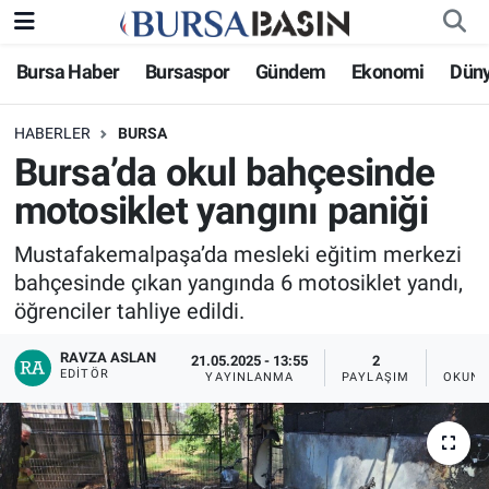
Bursa Haber
Bursaspor
Gündem
Ekonomi
Dün
Bursa Haber
Bursa Nöbetçi Eczaneler
HABERLER
BURSA
Genel
Bursa Hava Durumu
Bursa’da okul bahçesinde
Politika
Bursa Namaz Vakitleri
motosiklet yangını paniği
Bilim, Teknoloji
Bursa Trafik Yoğunluk Haritası
Mustafakemalpaşa’da mesleki eğitim merkezi
bahçesinde çıkan yangında 6 motosiklet yandı,
KÜLTÜR-SANAT
Süper Lig Puan Durumu ve Fikstür
öğrenciler tahliye edildi.
RAVZA ASLAN
Yerel
Tüm Manşetler
21.05.2025 - 13:55
2
EDITÖR
YAYINLANMA
PAYLAŞIM
OKUNM
Bursaspor
Son Dakika Haberleri
Gündem
Haber Arşivi