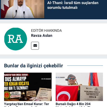
Al-Thani: İsrail tüm suçlardan
sorumlu tutulmalı
EDITÖR HAKKINDA
Ravza Aslan
Bunlar da ilginizi çekebilir
Yargıtay’dan Emsal Karar: Ter
Bursalı Dağcı 4 Bin 204