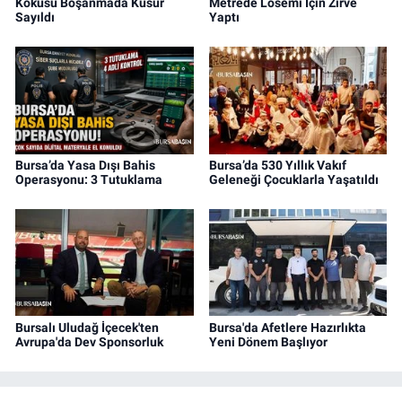
Kokusu Boşanmada Kusur
Metrede Lösemi İçin Zirve
Sayıldı
Yaptı
Bursa’da Yasa Dışı Bahis
Bursa’da 530 Yıllık Vakıf
Operasyonu: 3 Tutuklama
Geleneği Çocuklarla Yaşatıldı
Bursalı Uludağ İçecek'ten
Bursa'da Afetlere Hazırlıkta
Avrupa'da Dev Sponsorluk
Yeni Dönem Başlıyor