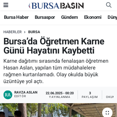
Bursa Haber
Bursaspor
Gündem
Ekonomi
Dün
Bursa Haber
Bursa Nöbetçi Eczaneler
HABERLER
BURSA
Genel
Bursa Hava Durumu
Bursa’da Öğretmen Karne
Politika
Bursa Namaz Vakitleri
Günü Hayatını Kaybetti
Bilim, Teknoloji
Bursa Trafik Yoğunluk Haritası
Karne dağıtımı sırasında fenalaşan öğretmen
Hasan Aslan, yapılan tüm müdahalelere
KÜLTÜR-SANAT
Süper Lig Puan Durumu ve Fikstür
rağmen kurtarılamadı. Olay okulda büyük
üzüntüye yol açtı.
Yerel
Tüm Manşetler
RAVZA ASLAN
22.06.2025 - 00:20
3
EDITÖR
YAYINLANMA
PAYLAŞIM
OKUNM
Bursaspor
Son Dakika Haberleri
Gündem
Haber Arşivi