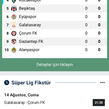
4
0 (224) 222 96 54
Yol Tarifi Al
Beşiktaş
0
0
5
Aydın Eczanesi
Eyüpspor
0
0
6
İSTİKLAL MAH. İSTİKLAL CAD. NO:3(HÜRRİYET MEYDANI)
Galatasaray
0
0
7
0 (224) 246 45 99
Yol Tarifi Al
Çorum FK
0
0
8
Gaziantep FK
0
0
9
Alanyaspor
0
0
10
Detaylar için tıklayın
Süper Lig Fikstür
14 Ağustos, Cuma
Galatasaray - Çorum FK
21:30