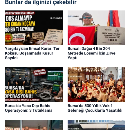
Bunlar da ilginizi çekebilir
Yargıtay’dan Emsal Karar: Ter
Bursalı Dağcı 4 Bin 204
Kokusu Boşanmada Kusur
Metrede Lösemi İçin Zirve
Sayıldı
Yaptı
Bursa’da Yasa Dışı Bahis
Bursa’da 530 Yıllık Vakıf
Operasyonu: 3 Tutuklama
Geleneği Çocuklarla Yaşatıldı