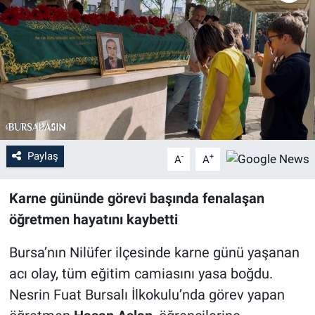
Sağlık
Eğitim
Ekonomi
Dünya
Paylaş
-
+
A
A
Teknoloji
Karne gününde görevi başında fenalaşan
Magazin
öğretmen hayatını kaybetti
Siyaset
Bursa’nın Nilüfer ilçesinde karne günü yaşanan
acı olay, tüm eğitim camiasını yasa boğdu.
Yaşam
Nesrin Fuat Bursalı İlkokulu’nda görev yapan
Spor