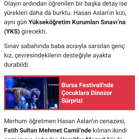
Olayın ardından öğrenilen bir başka detay ise
yürekleri daha da burktu. Hasan Aslan’ın kızı,
aynı gün
Yükseköğretim Kurumları Sınavı’na
(YKS)
girecekti.
Sınav sabahında baba acısıyla sarsılan genç
kız, çevresindekilerin desteğiyle ayakta
durabildi.
Bursa Festivali'nde
Çocuklara Dinozor
Sürprizi
Merhum öğretmen Hasan Aslan’ın cenazesi,
Fatih Sultan Mehmet Camii’nde
kılınan ikindi