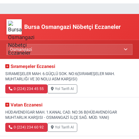
Bursa Osmangazi Nöbetçi Eczaneler
Sırameşeler Eczanesi
SIRAMEŞELER MAH. 6.GÜÇLÜ SOK. NO:6(SIRAMEŞELER MAH.
MUHTARLIĞI VE 30 NOLU ASM KARŞISI)
0 (224) 234 45 55
Yol Tarifi Al
Vatan Eczanesi
HÜDAVENDİGAR MAH. 1.KANAL CAD. NO:36 B(HÜDAVENDİGAR
MUHTARLIK KARŞISI - OSMANGAZİ İLÇE SAĞ. MÜD. YANI)
0 (224) 234 60 92
Yol Tarifi Al