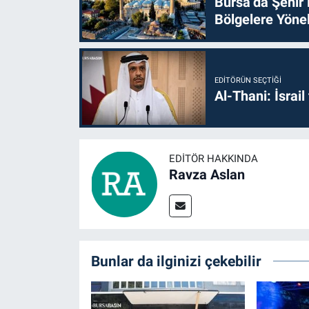
Bursa’da Şehir
Bölgelere Yönel
EDITÖRÜN SEÇTIĞI
Al-Thani: İsrai
EDITÖR HAKKINDA
Ravza Aslan
Bunlar da ilginizi çekebilir