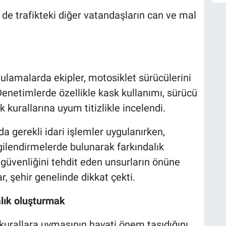
e trafikteki diğer vatandaşların can ve mal
D
H
ulamalarda ekipler, motosiklet sürücülerini
 Denetimlerde özellikle kask kullanımı, sürücü
k kurallarına uyum titizlikle incelendi.
H
K
 gerekli idari işlemler uygulanırken,
gilendirmelerde bulunarak farkındalık
 güvenliğini tehdit eden unsurların önüne
, şehir genelinde dikkat çekti.
lık oluşturmak
ın kurallara uymasının hayati önem taşıdığını