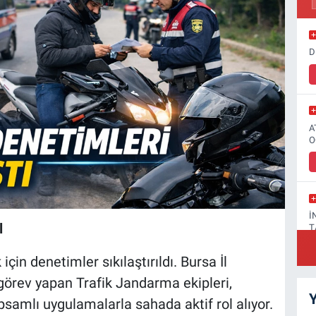
D
A
O
İ
l
T
çin denetimler sıkılaştırıldı. Bursa İl
rev yapan Trafik Jandarma ekipleri,
Y
psamlı uygulamalarla sahada aktif rol alıyor.
F
A