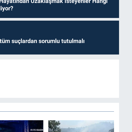
 Hayatından Uzaklaşmak İsteyenler Hangi
iyor?
l tüm suçlardan sorumlu tutulmalı