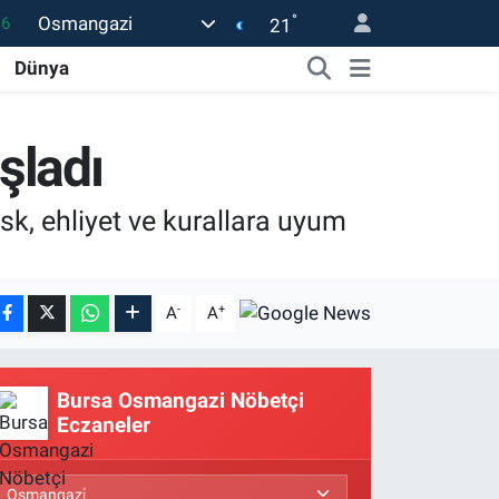
°
Osmangazi
21
06
Dünya
02
.2
şladı
12
0
ask, ehliyet ve kurallara uyum
-
+
A
A
Bursa Osmangazi Nöbetçi
Eczaneler