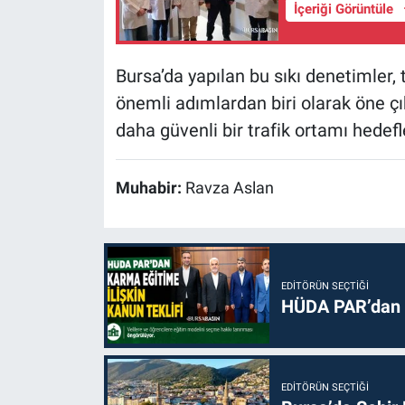
İçeriği Görüntüle
Bursa’da yapılan bu sıkı denetimler,
önemli adımlardan biri olarak öne çı
daha güvenli bir trafik ortamı hedefl
Muhabir:
Ravza Aslan
EDITÖRÜN SEÇTIĞI
HÜDA PAR’dan k
EDITÖRÜN SEÇTIĞI