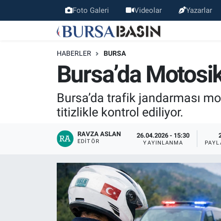
Foto Galeri
Videolar
Yazarlar
Bursa Haber
Bursa Nöbetçi Eczaneler
HABERLER
BURSA
Genel
Bursa Hava Durumu
Bursa’da Motosik
Politika
Bursa Namaz Vakitleri
Bursa’da trafik jandarması moto
titizlikle kontrol ediliyor.
Bilim, Teknoloji
Bursa Trafik Yoğunluk Haritası
RAVZA ASLAN
26.04.2026 - 15:30
KÜLTÜR-SANAT
Süper Lig Puan Durumu ve Fikstür
EDITÖR
YAYINLANMA
PAYL
Yerel
Tüm Manşetler
Bursaspor
Son Dakika Haberleri
Gündem
Haber Arşivi