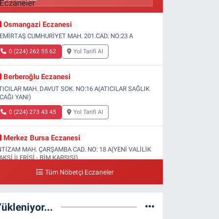
Osmangazi Eczanesi
EMİRTAŞ CUMHURİYET MAH. 201.CAD. NO:23 A
0 (224) 262 55 62
Yol Tarifi Al
Berberoğlu Eczanesi
TICILAR MAH. DAVUT SOK. NO:16 A(ATICILAR SAĞLIK
CAĞI YANI)
0 (224) 273 43 45
Yol Tarifi Al
Merkez Bursa Eczanesi
NTİZAM MAH. ÇARŞAMBA CAD. NO: 18 A(YENİ VALİLİK
AKSİ İLERİSİ - BİM KARŞISI)
Tüm Nöbetçi Eczaneler
0 (224) 253 13 19
Yol Tarifi Al
Güneş Eczanesi
ükleniyor...
ATİH MAH. DOĞAN CAD. NO:61(BEŞYOL ALTI - FATİH
SM VE KIZ TEKNİK LİSESİ YANI)