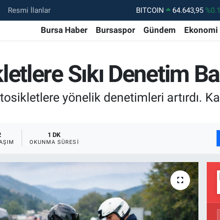
Resmi İlanlar
DOLAR
47,6006
%0.
Bursa Haber
Bursaspor
Gündem
Ekonomi
EURO
55,0250
%0.
STERLİN
64,2398
%0
letlere Sıkı Denetim Ba
GRAM ALTIN
6500.87
%0.
BİST100
13.799
%7
sikletlere yönelik denetimleri artırdı. K
2
1 DK
AŞIM
OKUNMA SÜRESI