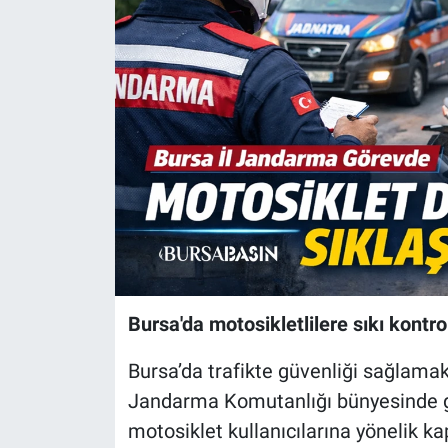
Sağlık
Eğitim
Ekonomi
Dünya
Teknoloji
Magazin
Bursa'da motosikletlilere sıkı kontro
Siyaset
Bursa’da trafikte güvenliği sağlamak i
Yaşam
Jandarma Komutanlığı bünyesinde gö
motosiklet kullanıcılarına yönelik ka
Spor