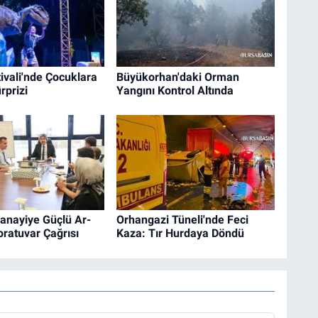
ivali'nde Çocuklara
Büyükorhan'daki Orman
rprizi
Yangını Kontrol Altında
anayiye Güçlü Ar-
Orhangazi Tüneli'nde Feci
ratuvar Çağrısı
Kaza: Tır Hurdaya Döndü