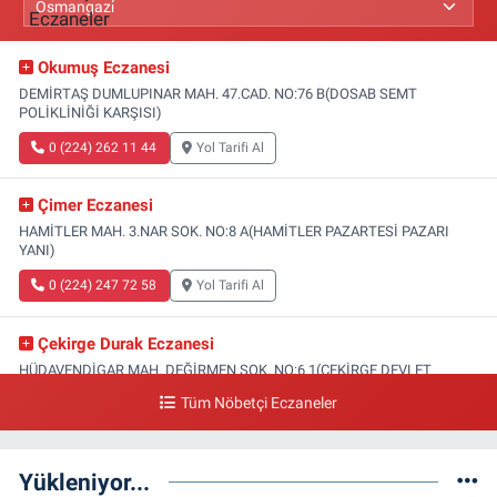
Okumuş Eczanesi
DEMİRTAŞ DUMLUPINAR MAH. 47.CAD. NO:76 B(DOSAB SEMT
POLİKLİNİĞİ KARŞISI)
0 (224) 262 11 44
Yol Tarifi Al
Çimer Eczanesi
HAMİTLER MAH. 3.NAR SOK. NO:8 A(HAMİTLER PAZARTESİ PAZARI
YANI)
0 (224) 247 72 58
Yol Tarifi Al
Çekirge Durak Eczanesi
HÜDAVENDİGAR MAH. DEĞİRMEN SOK. NO:6 1(ÇEKİRGE DEVLET
HASTANESİ ALTI)
Tüm Nöbetçi Eczaneler
0 (224) 233 01 00
Yol Tarifi Al
Yükleniyor...
Engin Eczanesi