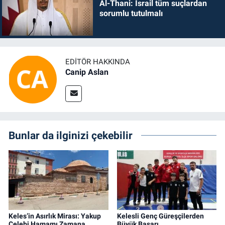
Al-Thani: İsrail tüm suçlardan
sorumlu tutulmalı
EDITÖR HAKKINDA
Canip Aslan
Bunlar da ilginizi çekebilir
Keles’in Asırlık Mirası: Yakup
Kelesli Genç Güreşçilerden
Çelebi Hamamı Zamana
Büyük Başarı