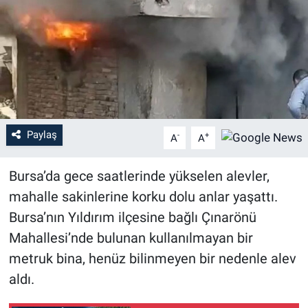
Sağlık
Eğitim
Ekonomi
Dünya
Paylaş
-
+
A
A
Teknoloji
Bursa’da gece saatlerinde yükselen alevler,
mahalle sakinlerine korku dolu anlar yaşattı.
Magazin
Bursa’nın Yıldırım ilçesine bağlı Çınarönü
Siyaset
Mahallesi’nde bulunan kullanılmayan bir
metruk bina, henüz bilinmeyen bir nedenle alev
Yaşam
aldı.
Spor