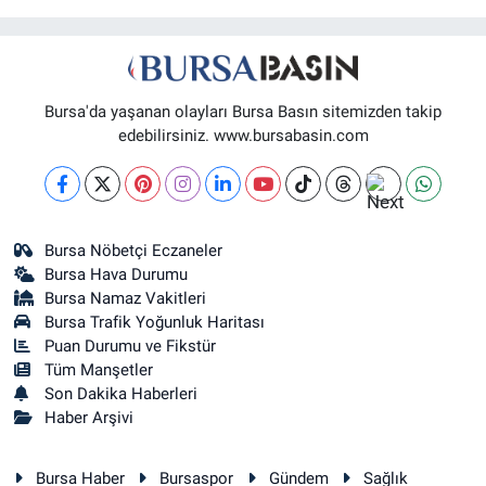
SOĞANLI MAH. SADIK AHMET CAD. NO:408 A(GAZİAKDEMİR DOLMUŞ
DURAĞI KARŞISI)
0 (224) 232 04 02
Yol Tarifi Al
Bursa'da yaşanan olayları Bursa Basın sitemizden takip
Altınoluk Eczanesi
edebilirsiniz. www.bursabasin.com
BAŞARAN MAH. 3.BAŞARAN SOK. NO:4(BAŞARAN SAĞLIK OCAĞI YANI)
0 (224) 272 11 77
Yol Tarifi Al
Kent Meydanı Eczanesi
Bursa Nöbetçi Eczaneler
ULU MAH. ULUBATLI HASAN BULVARI (ANKARA YOLU) NO:64 A(ÖZEL
Bursa Hava Durumu
ARİTMİ OSMANGAZİ HASTANESİ ACİL YANI)
Bursa Namaz Vakitleri
0 (224) 251 33 44
Yol Tarifi Al
Bursa Trafik Yoğunluk Haritası
Puan Durumu ve Fikstür
Tüm Manşetler
Son Dakika Haberleri
Haber Arşivi
Bursa Haber
Bursaspor
Gündem
Sağlık