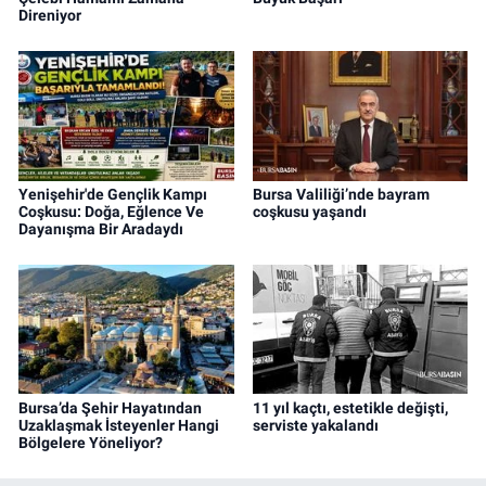
Direniyor
Yenişehir'de Gençlik Kampı
Bursa Valiliği’nde bayram
Coşkusu: Doğa, Eğlence Ve
coşkusu yaşandı
Dayanışma Bir Aradaydı
Bursa’da Şehir Hayatından
11 yıl kaçtı, estetikle değişti,
Uzaklaşmak İsteyenler Hangi
serviste yakalandı
Bölgelere Yöneliyor?