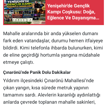
Yenişehir'de Gençlik
Kampı Coşkusu: Doğa,
Nöbetçi Eczaneler
Eğlence Ve Dayanışma
Bir Aradaydı
Mahalle aralarında bir anda yükselen dumanı
fark eden vatandaşlar, durumu hemen itfaiyeye
bildirdi. Kimi telefonla ihbarda bulunurken, kimi
de eline geçirdiği hortumla yangına müdahale
etmeye çalıştı.
Çınarönü’nde Panik Dolu Dakikalar
Yıldırım ilçesindeki Çınarönü Mahallesi’nde
çıkan yangın, kısa sürede metruk yapının
tamamını sardı. Alevlerin karanlığı aydınlattığı
anlarda çevrede toplanan mahalle sakinleri,