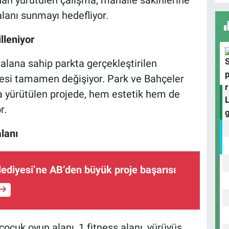
lanı sunmayı hedefliyor.
lleniyor
D
alana sahip parkta gerçekleştirilen
H
resi tamamen değişiyor. Park ve Bahçeler
a yürütülen projede, hem estetik hem de
r.
H
K
lanı
diyesi’ne AB’den büyük proje başarısı
cuk oyun alanı, 1 fitness alanı, yürüyüş