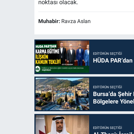
noktası olacak.
Muhabir:
Ravza Aslan
EDITÖRÜN SEÇTIĞI
HÜDA PAR’dan k
EDITÖRÜN SEÇTIĞI
Bursa’da Şehir
Bölgelere Yönel
EDITÖRÜN SEÇTIĞI