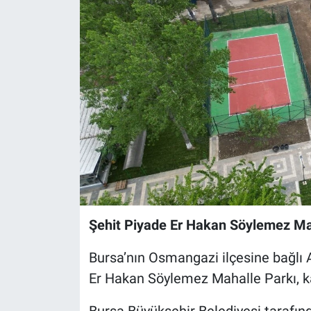
Sağlık
Eğitim
Ekonomi
Dünya
Teknoloji
Magazin
Şehit Piyade Er Hakan Söylemez Mah
Siyaset
Bursa’nın Osmangazi ilçesine bağlı 
Yaşam
Er Hakan Söylemez Mahalle Parkı, ka
Spor
Bursa Büyükşehir Belediyesi tarafın