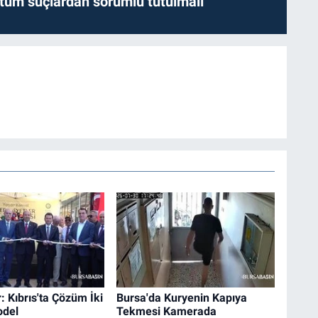
l tüm suçlardan sorumlu tutulmalı
: Kıbrıs'ta Çözüm İki
Bursa'da Kuryenin Kapıya
odel
Tekmesi Kamerada