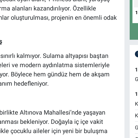
rma alanları kazandırılıyor. Özellikle
anlar oluşturulması, projenin en önemli odak
ş
sınırlı kalmıyor. Sulama altyapısı baştan
leri ve modern aydınlatma sistemleriyle
1
liyor. Böylece hem gündüz hem de akşam
G
lanım hedefleniyor.
1
K
irlikte Altınova Mahallesi’nde yaşayan
K
anması bekleniyor. Doğayla iç içe vakit
G
kle çocuklu aileler için yeni bir buluşma