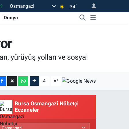
°
Osmangazi
34
06
Dünya
.1
21
yor
39
8
rı, yürüyüş yolları ve sosyal
-
+
A
A
Bursa Osmangazi Nöbetçi
Eczaneler