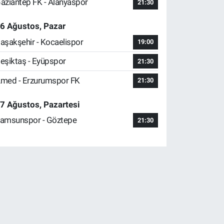
aziantep FK - Alanyaspor
21:30
6 Ağustos, Pazar
aşakşehir - Kocaelispor
19:00
eşiktaş - Eyüpspor
21:30
med - Erzurumspor FK
21:30
7 Ağustos, Pazartesi
amsunspor - Göztepe
21:30