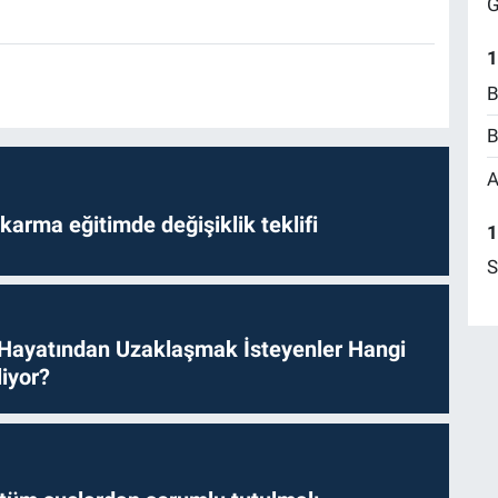
G
1
B
B
A
arma eğitimde değişiklik teklifi
1
S
 Hayatından Uzaklaşmak İsteyenler Hangi
iyor?