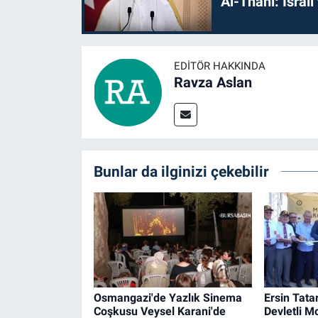
Al-Thani: İsrai
EDITÖR HAKKINDA
Ravza Aslan
Bunlar da ilginizi çekebilir
Osmangazi'de Yazlık Sinema
Ersin Tatar
Coşkusu Veysel Karani'de
Devletli M