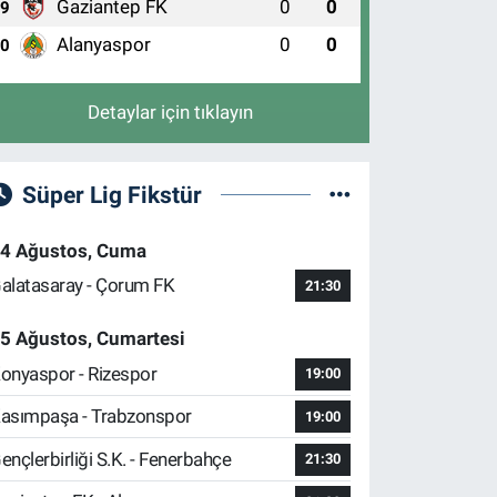
Gaziantep FK
0
0
9
Alanyaspor
0
0
10
Detaylar için tıklayın
Süper Lig Fikstür
4 Ağustos, Cuma
alatasaray - Çorum FK
21:30
5 Ağustos, Cumartesi
onyaspor - Rizespor
19:00
asımpaşa - Trabzonspor
19:00
ençlerbirliği S.K. - Fenerbahçe
21:30