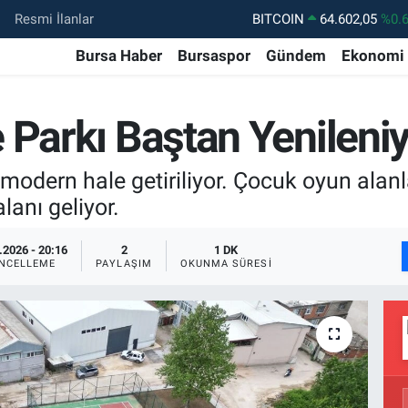
Resmi İlanlar
DOLAR
47,5986
%0.
Bursa Haber
Bursaspor
Gündem
Ekonomi
EURO
55,0700
%0
STERLİN
64,2438
%0.
 Parkı Baştan Yenileni
GRAM ALTIN
6518.23
%0.
BİST100
13.768
%4
odern hale getiriliyor. Çocuk oyun alanla
lanı geliyor.
.2026 - 20:16
2
1 DK
NCELLEME
PAYLAŞIM
OKUNMA SÜRESI