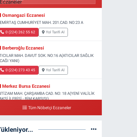
Osmangazi Eczanesi
EMİRTAŞ CUMHURİYET MAH. 201.CAD. NO:23 A
0 (224) 262 55 62
Yol Tarifi Al
Berberoğlu Eczanesi
TICILAR MAH. DAVUT SOK. NO:16 A(ATICILAR SAĞLIK
CAĞI YANI)
0 (224) 273 43 45
Yol Tarifi Al
Merkez Bursa Eczanesi
NTİZAM MAH. ÇARŞAMBA CAD. NO: 18 A(YENİ VALİLİK
AKSİ İLERİSİ - BİM KARŞISI)
Tüm Nöbetçi Eczaneler
0 (224) 253 13 19
Yol Tarifi Al
Güneş Eczanesi
ükleniyor...
ATİH MAH. DOĞAN CAD. NO:61(BEŞYOL ALTI - FATİH
SM VE KIZ TEKNİK LİSESİ YANI)