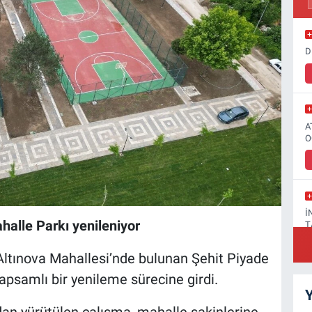
D
A
O
İ
alle Parkı yenileniyor
T
Altınova Mahallesi’nde bulunan Şehit Piyade
psamlı bir yenileme sürecine girdi.
Y
F
dan yürütülen çalışma, mahalle sakinlerine
A