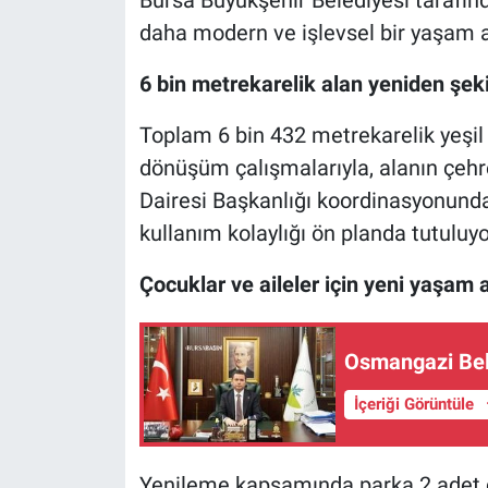
daha modern ve işlevsel bir yaşam a
Nöbetçi Eczaneler
6 bin metrekarelik alan yeniden şeki
Toplam 6 bin 432 metrekarelik yeşil 
dönüşüm çalışmalarıyla, alanın çeh
Dairesi Başkanlığı koordinasyonund
kullanım kolaylığı ön planda tutuluyo
Çocuklar ve aileler için yeni yaşam a
Osmangazi Bele
İçeriği Görüntüle
Yenileme kapsamında parka 2 adet ço