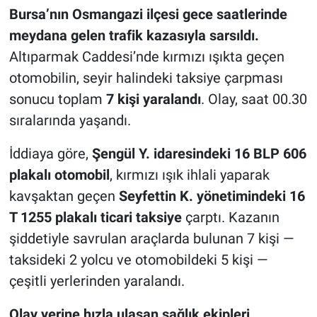
Bursa’nın Osmangazi ilçesi gece saatlerinde
Nöbetçi Eczaneler
meydana gelen trafik kazasıyla sarsıldı.
Altıparmak Caddesi’nde kırmızı ışıkta geçen
otomobilin, seyir halindeki taksiye çarpması
sonucu toplam
7 kişi yaralandı
. Olay, saat 00.30
sıralarında yaşandı.
İddiaya göre,
Şengül Y. idaresindeki 16 BLP 606
plakalı otomobil
, kırmızı ışık ihlali yaparak
kavşaktan geçen
Seyfettin K. yönetimindeki 16
T 1255 plakalı ticari taksiye
çarptı. Kazanın
şiddetiyle savrulan araçlarda bulunan 7 kişi —
taksideki 2 yolcu ve otomobildeki 5 kişi —
çeşitli yerlerinden yaralandı.
Olay yerine hızla ulaşan sağlık ekipleri
,