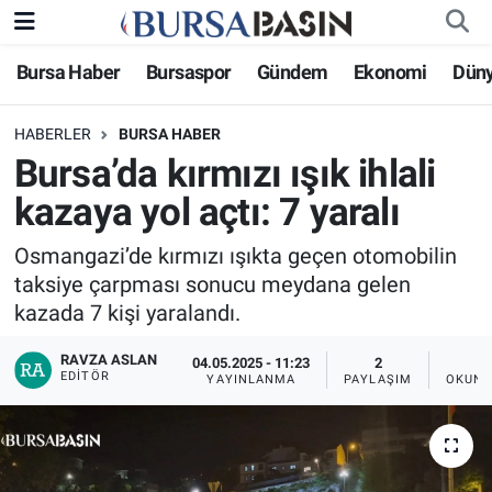
Bursa Haber
Bursaspor
Gündem
Ekonomi
Dün
Bursa Haber
Bursa Nöbetçi Eczaneler
HABERLER
BURSA HABER
Genel
Bursa Hava Durumu
Bursa’da kırmızı ışık ihlali
Politika
Bursa Namaz Vakitleri
kazaya yol açtı: 7 yaralı
Bilim, Teknoloji
Bursa Trafik Yoğunluk Haritası
Osmangazi’de kırmızı ışıkta geçen otomobilin
taksiye çarpması sonucu meydana gelen
KÜLTÜR-SANAT
Süper Lig Puan Durumu ve Fikstür
kazada 7 kişi yaralandı.
RAVZA ASLAN
Yerel
Tüm Manşetler
04.05.2025 - 11:23
2
EDITÖR
YAYINLANMA
PAYLAŞIM
OKUNM
Bursaspor
Son Dakika Haberleri
Gündem
Haber Arşivi