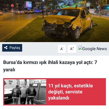
Sağlık
Eğitim
Ekonomi
Dünya
Paylaş
-
+
A
A
Teknoloji
Bursa’da kırmızı ışık ihlali kazaya yol açtı: 7
yaralı
Magazin
Siyaset
11 yıl kaçtı, estetikle
değişti, serviste
Yaşam
yakalandı
Spor