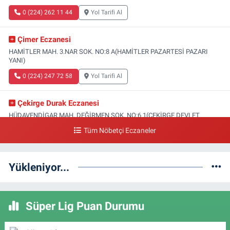
0 (224) 262 11 44
Yol Tarifi Al
Çimer Eczanesi
HAMİTLER MAH. 3.NAR SOK. NO:8 A(HAMİTLER PAZARTESİ PAZARI
YANI)
0 (224) 247 72 58
Yol Tarifi Al
Çekirge Durak Eczanesi
HÜDAVENDİGAR MAH. DEĞİRMEN SOK. NO:6 1(ÇEKİRGE DEVLET
HASTANESİ ALTI)
Tüm Nöbetçi Eczaneler
0 (224) 233 01 00
Yol Tarifi Al
Yükleniyor...
Engin Eczanesi
SOĞANLI MAH. SADIK AHMET CAD. NO:408 A(GAZİAKDEMİR DOLMUŞ
DURAĞI KARŞISI)
Süper Lig Puan Durumu
0 (224) 232 04 02
Yol Tarifi Al