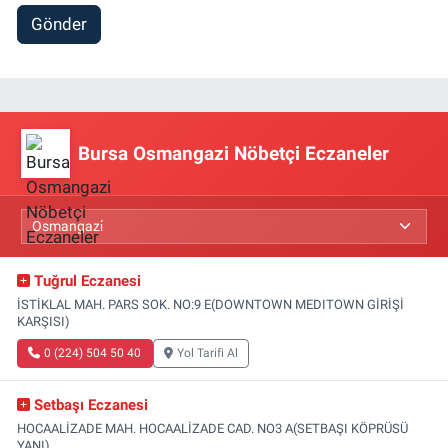
Gönder
Bursa Osmangazi Nöbetçi Eczaneler
Tuğrul Eczanesi
İSTİKLAL MAH. PARS SOK. NO:9 E(DOWNTOWN MEDITOWN GİRİŞİ
KARŞISI)
0 (224) 504 50 40
Yol Tarifi Al
Setbaşı Eczanesi
HOCAALİZADE MAH. HOCAALİZADE CAD. NO3 A(SETBAŞI KÖPRÜSÜ
YANI)