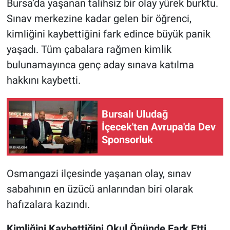
Bursa’da yaşanan talihsiz bir olay yürek burktu.
Sınav merkezine kadar gelen bir öğrenci,
Nöbetçi Eczaneler
kimliğini kaybettiğini fark edince büyük panik
yaşadı. Tüm çabalara rağmen kimlik
bulunamayınca genç aday sınava katılma
hakkını kaybetti.
Bursalı Uludağ
İçecek'ten Avrupa'da Dev
Sponsorluk
Osmangazi ilçesinde yaşanan olay, sınav
sabahının en üzücü anlarından biri olarak
hafızalara kazındı.
Kimliğini Kaybettiğini Okul Önünde Fark Etti