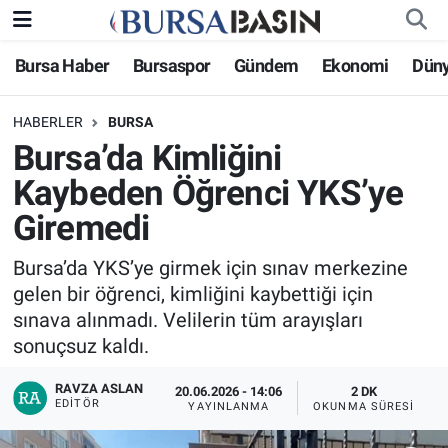
Bursa Haber
Bursaspor
Gündem
Ekonomi
Dün
Bursa Haber
Bursa Nöbetçi Eczaneler
HABERLER
BURSA
Genel
Bursa Hava Durumu
Bursa’da Kimliğini
Politika
Bursa Namaz Vakitleri
Kaybeden Öğrenci YKS’ye
Giremedi
Bilim, Teknoloji
Bursa Trafik Yoğunluk Haritası
Bursa’da YKS’ye girmek için sınav merkezine
KÜLTÜR-SANAT
Süper Lig Puan Durumu ve Fikstür
gelen bir öğrenci, kimliğini kaybettiği için
sınava alınmadı. Velilerin tüm arayışları
Yerel
Tüm Manşetler
sonuçsuz kaldı.
Bursaspor
Son Dakika Haberleri
RAVZA ASLAN
20.06.2026 - 14:06
2 DK
EDITÖR
YAYINLANMA
OKUNMA SÜRESI
Gündem
Haber Arşivi