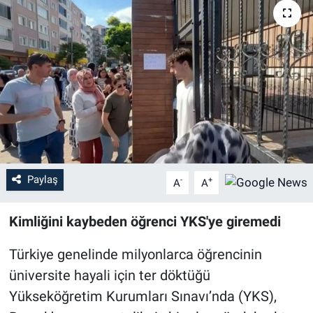
Sağlık
Eğitim
Ekonomi
Dünya
Teknoloji
Paylaş
-
+
A
A
Magazin
Kimliğini kaybeden öğrenci YKS'ye giremedi
Siyaset
Türkiye genelinde milyonlarca öğrencinin
üniversite hayali için ter döktüğü
Yaşam
Yükseköğretim Kurumları Sınavı’nda (YKS),
Spor