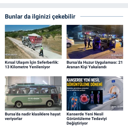
Bunlar da ilginizi çekebilir
Kırsal Ulaşım İçin Seferberlik:
Bursa’da Huzur Uygulaması: 21
13 Kilometre Yenileniyor
Aranan Kişi Yakalandı
Bursa’da nadir klasiklere hayat
Kanserde Yeni Nesil
veriyorlar
Görüntüleme Tedaviyi
Değiştiriyor