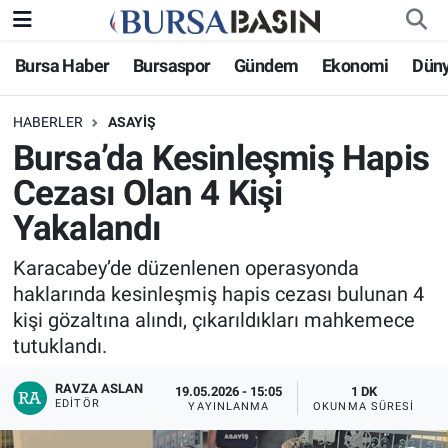
Bursa Haber
Bursaspor
Gündem
Ekonomi
Dün
Bursa Haber
Bursa Nöbetçi Eczaneler
HABERLER
ASAYIŞ
Genel
Bursa Hava Durumu
Bursa’da Kesinleşmiş Hapis
Politika
Bursa Namaz Vakitleri
Cezası Olan 4 Kişi
Yakalandı
Bilim, Teknoloji
Bursa Trafik Yoğunluk Haritası
Karacabey’de düzenlenen operasyonda
KÜLTÜR-SANAT
Süper Lig Puan Durumu ve Fikstür
haklarında kesinleşmiş hapis cezası bulunan 4
kişi gözaltına alındı, çıkarıldıkları mahkemece
Yerel
Tüm Manşetler
tutuklandı.
Bursaspor
Son Dakika Haberleri
RAVZA ASLAN
19.05.2026 - 15:05
1 DK
EDITÖR
YAYINLANMA
OKUNMA SÜRESI
Gündem
Haber Arşivi