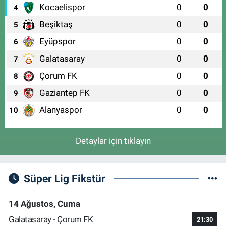
Kocaelispor
0
0
4
Beşiktaş
0
0
5
Eyüpspor
0
0
6
Galatasaray
0
0
7
Çorum FK
0
0
8
Gaziantep FK
0
0
9
Alanyaspor
0
0
10
Detaylar için tıklayın
Süper Lig Fikstür
14 Ağustos, Cuma
Galatasaray - Çorum FK
21:30