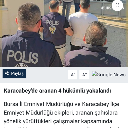
Sağlık
Eğitim
Ekonomi
Dünya
Teknoloji
Paylaş
-
+
A
A
Magazin
Karacabey'de aranan 4 hükümlü yakalandı
Siyaset
Bursa İl Emniyet Müdürlüğü ve Karacabey İlçe
Emniyet Müdürlüğü ekipleri, aranan şahıslara
Yaşam
yönelik yürüttükleri çalışmalar kapsamında
Spor