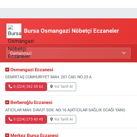
Bursa Osmangazi Nöbetçi Eczaneler
Osmangazi Eczanesi
DEMİRTAŞ CUMHURİYET MAH. 201.CAD. NO:23 A
0 (224) 262 55 62
Yol Tarifi Al
Berberoğlu Eczanesi
ATICILAR MAH. DAVUT SOK. NO:16 A(ATICILAR SAĞLIK OCAĞI YANI)
0 (224) 273 43 45
Yol Tarifi Al
Merkez Bursa Eczanesi