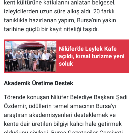
kent kültürüne katkılarını anlatan belgesel,
izleyicilerden uzun süre alkış aldı. 20 farklı
tanıklıkla hazırlanan yapım, Bursa’nın yakın
tarihine güçlü bir kayıt niteliği taşıdı.
Nilüfer'de Leylek Kafe
açıldı, kırsal turizme yeni
soluk
Akademik Üretime Destek
Törende konuşan Nilüfer Belediye Başkanı Şadi
Özdemir, ödüllerin temel amacının Bursa’yı
araştıran akademisyenleri desteklemek ve
kente dair üretilen bilgiyi kalıcı hale getirmek
olduğunu söyledi. Bursa Gazeteciler Cemiyeti