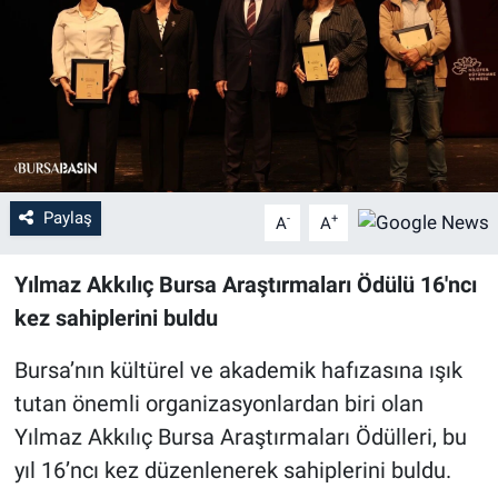
Sağlık
Eğitim
Ekonomi
Dünya
Paylaş
-
+
A
A
Teknoloji
Yılmaz Akkılıç Bursa Araştırmaları Ödülü 16'ncı
kez sahiplerini buldu
Magazin
Bursa’nın kültürel ve akademik hafızasına ışık
Siyaset
tutan önemli organizasyonlardan biri olan
Yılmaz Akkılıç Bursa Araştırmaları Ödülleri, bu
Yaşam
yıl 16’ncı kez düzenlenerek sahiplerini buldu.
Spor