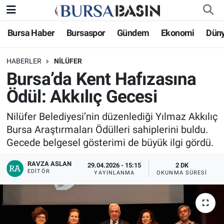
Bursa Haber
Bursaspor
Gündem
Ekonomi
Dün
Bursa Haber
Bursa Nöbetçi Eczaneler
HABERLER
NILÜFER
Genel
Bursa Hava Durumu
Bursa’da Kent Hafızasına
Politika
Bursa Namaz Vakitleri
Ödül: Akkılıç Gecesi
Bilim, Teknoloji
Bursa Trafik Yoğunluk Haritası
Nilüfer Belediyesi’nin düzenlediği Yılmaz Akkılıç
Bursa Araştırmaları Ödülleri sahiplerini buldu.
KÜLTÜR-SANAT
Süper Lig Puan Durumu ve Fikstür
Gecede belgesel gösterimi de büyük ilgi gördü.
RAVZA ASLAN
Yerel
Tüm Manşetler
29.04.2026 - 15:15
2 DK
EDITÖR
YAYINLANMA
OKUNMA SÜRESI
Bursaspor
Son Dakika Haberleri
Gündem
Haber Arşivi