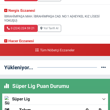
Nergis Eczanesi
İBRAHİMPAŞA MAH. İBRAHİMPAŞA CAD. NO:1 A(HEYKEL KIZ LİSESİ
YOKUŞU)
0 (224) 224 59 21
Yol Tarifi Al
Hacer Eczanesi
GÜLBAHÇE MAH. 2.GAMZE SOK. NO:1 A(GÜLBAHÇE SAĞLIK OCAĞI
Tüm Nöbetçi Eczaneler
YANI)
0 (224) 999 11 81
Yol Tarifi Al
Yükleniyor...
Dereli Eczanesi
KIRCAALİ MAH. KAYALI SOK. NO:34 A(ÖZEL VM MEDİCALPARK ACİL
ÇIKIŞI)
Süper Lig Puan Durumu
0 (224) 999 55 01
Yol Tarifi Al
Süper Lig
Soğanlı Koç Eczanesi
SOĞANLI MAH. 3.MELTEM SOK. NO:18 B(MEŞELİ CAMİİ KARŞISI)