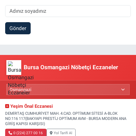
Gönder
Bursa Osmangazi Nöbetçi Eczaneler
Yeşim Önal Eczanesi
DEMİRTAŞ CUMHURİYET MAH. 4.CAD. OPTİMUM SİTESİ A-BLOK
NO:116 117(BAKYAPI PRESTİJ OPTİMUM AVM - BURSA MODERN ANA
GİRİŞ KAPISI KARŞISI)
0 (224) 277 00 16
Yol Tarifi Al