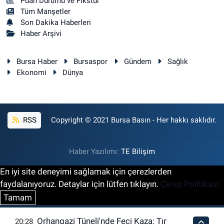
Puan Durumu ve Fikstür
Tüm Manşetler
Son Dakika Haberleri
Haber Arşivi
Bursa Haber
Bursaspor
Gündem
Sağlık
Ekonomi
Dünya
RSS
Copyright © 2021 Bursa Basın - Her hakkı saklıdır.
Haber Yazılımı:
TE Bilişim
En iyi site deneyimi sağlamak için çerezlerden
faydalanıyoruz. Detaylar için lütfen tıklayın.
Çerez Politikası
Tamam
Orhangazi Tüneli'nde Feci Kaza: Tır
20:28