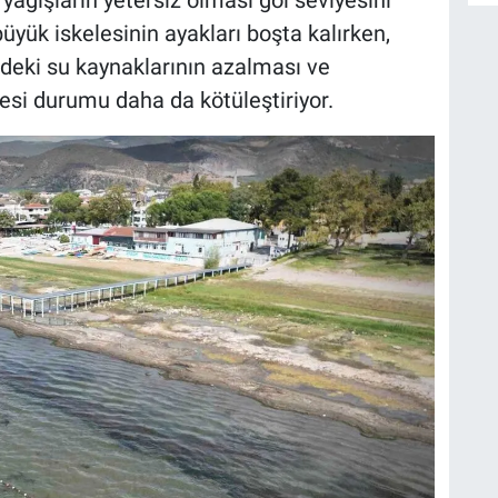
A
büyük iskelesinin ayakları boşta kalırken,
ndeki su kaynaklarının azalması ve
si durumu daha da kötüleştiriyor.
B
S
U
N
Y