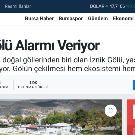
DOLAR
47,7106
%0.
Resmi İlanlar
EURO
55,1652
%0.
Bursa Haber
Bursaspor
Gündem
Ekonomi
STERLİN
64,4046
%0.
GRAM ALTIN
6648.99
%2.
lü Alarmı Veriyor
BİST100
13.773
%-
oğal göllerinden biri olan İznik Gölü, ya
BITCOIN
65.130,04
%1
uyor. Gölün çekilmesi hem ekosistemi hem 
2
1 DK
AŞIM
OKUNMA SÜRESI