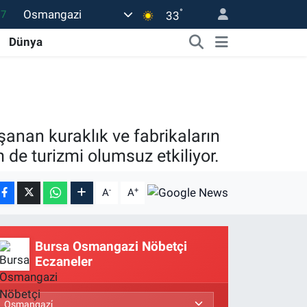
°
Osmangazi
17
33
27
Dünya
35
59
19
şanan kuraklık ve fabrikaların
.2
de turizmi olumsuz etkiliyor.
-
+
A
A
Bursa Osmangazi Nöbetçi
Eczaneler