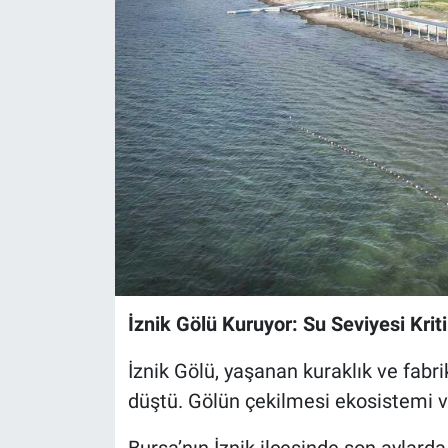
Sağlık
Eğitim
Ekonomi
Dünya
Teknoloji
Magazin
İznik Gölü Kuruyor: Su Seviyesi Kri
Siyaset
İznik Gölü, yaşanan kuraklık ve fabri
Yaşam
düştü. Gölün çekilmesi ekosistemi ve
Spor
Bursa’nın İznik ilçesinde son aylarda