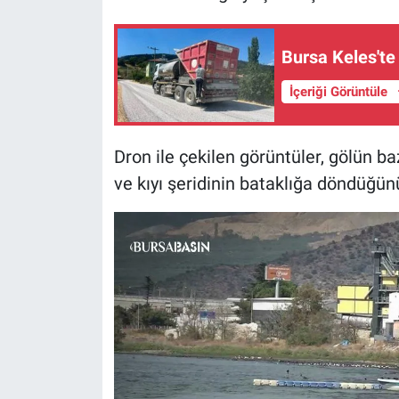
Bursa Keles'te
İçeriği Görüntüle
Dron ile çekilen görüntüler, gölün b
ve kıyı şeridinin bataklığa döndüğün