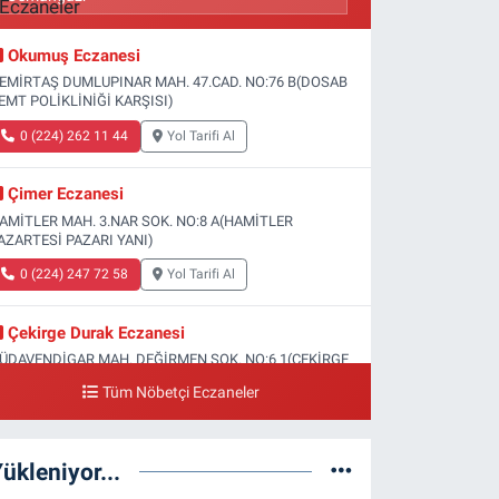
Okumuş Eczanesi
EMİRTAŞ DUMLUPINAR MAH. 47.CAD. NO:76 B(DOSAB
EMT POLİKLİNİĞİ KARŞISI)
0 (224) 262 11 44
Yol Tarifi Al
Çimer Eczanesi
AMİTLER MAH. 3.NAR SOK. NO:8 A(HAMİTLER
AZARTESİ PAZARI YANI)
0 (224) 247 72 58
Yol Tarifi Al
Çekirge Durak Eczanesi
ÜDAVENDİGAR MAH. DEĞİRMEN SOK. NO:6 1(ÇEKİRGE
EVLET HASTANESİ ALTI)
Tüm Nöbetçi Eczaneler
0 (224) 233 01 00
Yol Tarifi Al
ükleniyor...
Engin Eczanesi
OĞANLI MAH. SADIK AHMET CAD. NO:408