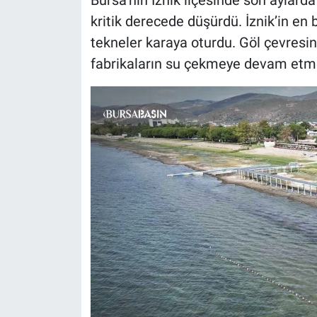
kritik derecede düşürdü. İznik’in en 
Nöbetçi Eczaneler
tekneler karaya oturdu. Göl çevresi
fabrikaların su çekmeye devam etme