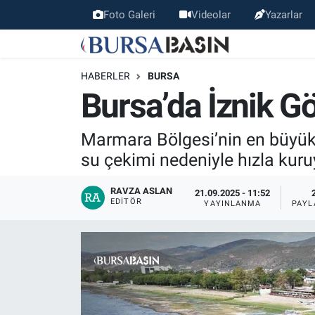
Foto Galeri
Videolar
Yazarlar
Bursa Haber
Bursa Nöbetçi Eczaneler
HABERLER
BURSA
Genel
Bursa Hava Durumu
Bursa’da İznik Gö
Politika
Bursa Namaz Vakitleri
Marmara Bölgesi’nin en büyük d
su çekimi nedeniyle hızla kur
Bilim, Teknoloji
Bursa Trafik Yoğunluk Haritası
RAVZA ASLAN
21.09.2025 - 11:52
KÜLTÜR-SANAT
Süper Lig Puan Durumu ve Fikstür
EDITÖR
YAYINLANMA
PAYL
Yerel
Tüm Manşetler
Bursaspor
Son Dakika Haberleri
Gündem
Haber Arşivi