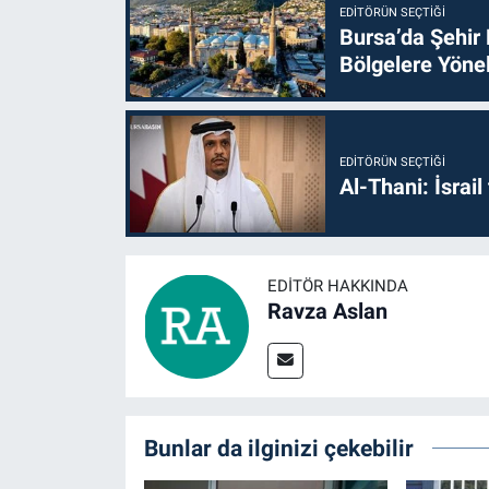
EDITÖRÜN SEÇTIĞI
Bursa’da Şehir
Bölgelere Yönel
EDITÖRÜN SEÇTIĞI
Al-Thani: İsrai
EDITÖR HAKKINDA
Ravza Aslan
Bunlar da ilginizi çekebilir