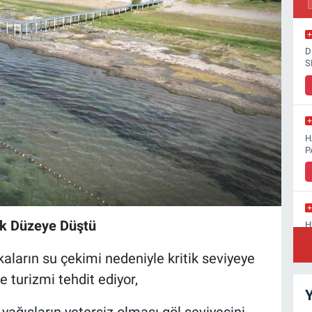
D
S
H
P
tik Düzeye Düştü
H
D
kaların su çekimi nedeniyle kritik seviyeye
 turizmi tehdit ediyor,
Y
 yağışların yetersiz olması göl seviyesini
S