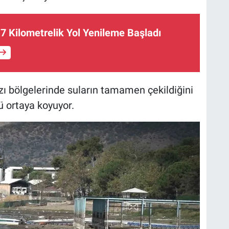
 7 Kilometrelik Yol Yenileme Başladı
azı bölgelerinde suların tamamen çekildiğini
ü ortaya koyuyor.