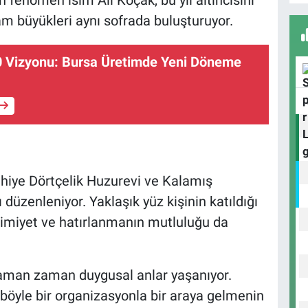
K
m büyükleri aynı sofrada buluşturuyor.
M
 Vizyonu: Bursa Üretimde Yeni Döneme
S
K
hiye Dörtçelik Huzurevi ve Kalamış
H
2
 düzenleniyor. Yaklaşık yüz kişinin katıldığı
A
imiyet ve hatırlanmanın mutluluğu da
zaman zaman duygusal anlar yaşanıyor.
Ç
H
böyle bir organizasyonla bir araya gelmenin