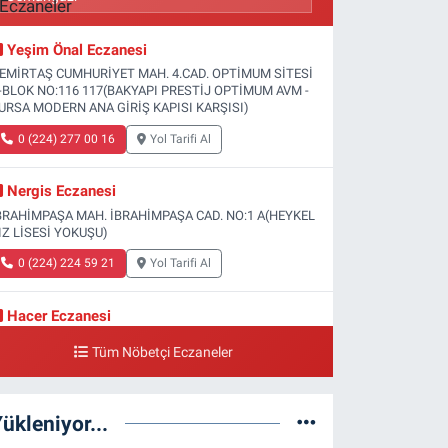
Yeşim Önal Eczanesi
EMİRTAŞ CUMHURİYET MAH. 4.CAD. OPTİMUM SİTESİ
-BLOK NO:116 117(BAKYAPI PRESTİJ OPTİMUM AVM -
URSA MODERN ANA GİRİŞ KAPISI KARŞISI)
0 (224) 277 00 16
Yol Tarifi Al
Nergis Eczanesi
BRAHİMPAŞA MAH. İBRAHİMPAŞA CAD. NO:1 A(HEYKEL
IZ LİSESİ YOKUŞU)
0 (224) 224 59 21
Yol Tarifi Al
Hacer Eczanesi
ÜLBAHÇE MAH. 2.GAMZE SOK. NO:1 A(GÜLBAHÇE
Tüm Nöbetçi Eczaneler
AĞLIK OCAĞI YANI)
0 (224) 999 11 81
Yol Tarifi Al
ükleniyor...
Dereli Eczanesi