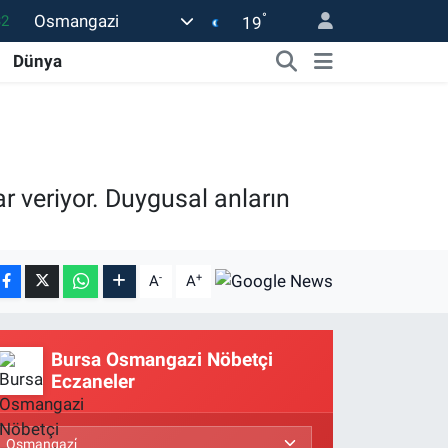
°
Osmangazi
19
08
02
Dünya
16
54
1
ar veriyor. Duygusal anların
-
+
A
A
Bursa Osmangazi Nöbetçi
Eczaneler