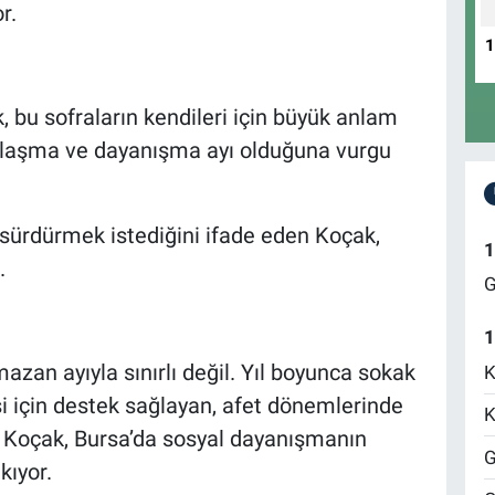
r.
 bu sofraların kendileri için büyük anlam
aylaşma ve dayanışma ayı olduğuna vurgu
sürdürmek istediğini ifade eden Koçak,
1
.
G
1
azan ayıyla sınırlı değil. Yıl boyunca sokak
K
i için destek sağlayan, afet dönemlerinde
K
 Koçak, Bursa’da sosyal dayanışmanın
G
kıyor.