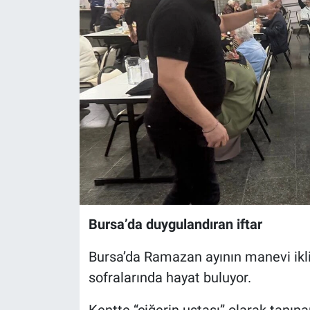
Sağlık
Eğitim
Ekonomi
Dünya
Teknoloji
Magazin
Bursa’da duygulandıran iftar
Siyaset
Bursa’da Ramazan ayının manevi iklim
Yaşam
sofralarında hayat buluyor.
Spor
Kentte “ciğerin ustası” olarak tanına