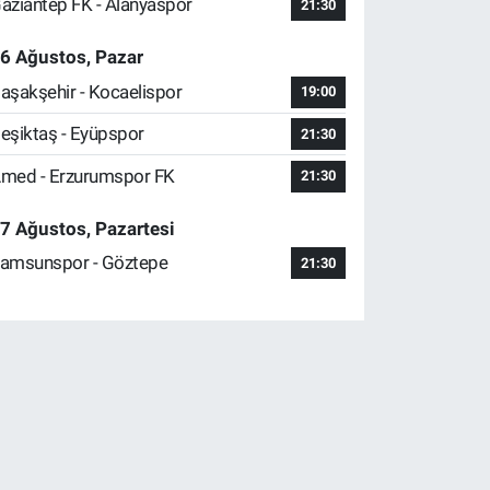
aziantep FK - Alanyaspor
21:30
6 Ağustos, Pazar
aşakşehir - Kocaelispor
19:00
eşiktaş - Eyüpspor
21:30
med - Erzurumspor FK
21:30
7 Ağustos, Pazartesi
amsunspor - Göztepe
21:30