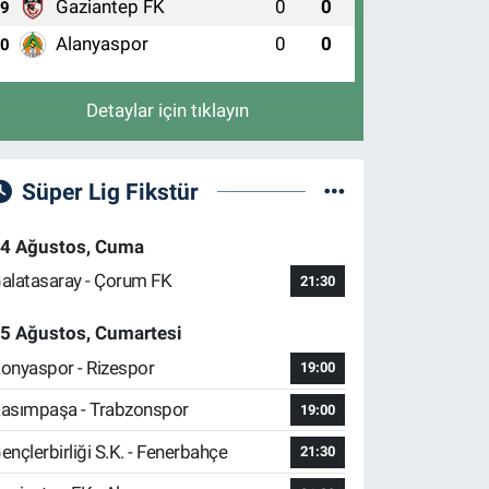
Gaziantep FK
0
0
9
0 (224) 239 40 62
Yol Tarifi Al
Alanyaspor
0
0
10
Detaylar için tıklayın
Süper Lig Fikstür
4 Ağustos, Cuma
alatasaray - Çorum FK
21:30
5 Ağustos, Cumartesi
onyaspor - Rizespor
19:00
asımpaşa - Trabzonspor
19:00
ençlerbirliği S.K. - Fenerbahçe
21:30