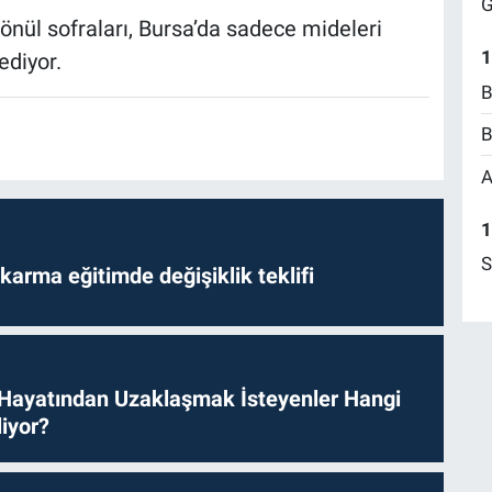
G
önül sofraları, Bursa’da sadece mideleri
1
ediyor.
B
B
A
1
S
arma eğitimde değişiklik teklifi
 Hayatından Uzaklaşmak İsteyenler Hangi
iyor?