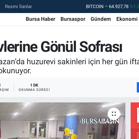
Resmi İlanlar
DOLAR
47,5894
%0.
EURO
55,0398
%-0.
Bursa Haber
Bursaspor
Gündem
Ekonomi
STERLİN
64,1581
%0.
lerine Gönül Sofrası
GRAM ALTIN
6527.85
%0.
BİST100
13.703
%1
zan’da huzurevi sakinleri için her gün ift
dokunuyor.
2
1 DK
AŞIM
OKUNMA SÜRESI