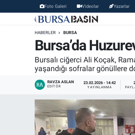
Foto Galeri
Videolar
Yazarlar
Bursa Haber
Bursa Nöbetçi Eczaneler
HABERLER
BURSA
Genel
Bursa Hava Durumu
Bursa’da Huzurev
Politika
Bursa Namaz Vakitleri
Bursalı ciğerci Ali Koçak, Rama
yaşandığı sofralar gönüllere 
Bilim, Teknoloji
Bursa Trafik Yoğunluk Haritası
RAVZA ASLAN
23.02.2026 - 14:42
KÜLTÜR-SANAT
Süper Lig Puan Durumu ve Fikstür
EDITÖR
YAYINLANMA
PAYL
Yerel
Tüm Manşetler
Bursaspor
Son Dakika Haberleri
Gündem
Haber Arşivi