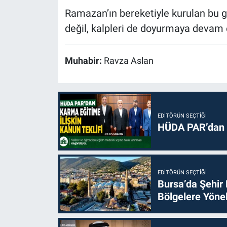
Ramazan’ın bereketiyle kurulan bu g
değil, kalpleri de doyurmaya devam 
Muhabir:
Ravza Aslan
EDITÖRÜN SEÇTIĞI
HÜDA PAR’dan k
EDITÖRÜN SEÇTIĞI
Bursa’da Şehir
Bölgelere Yönel