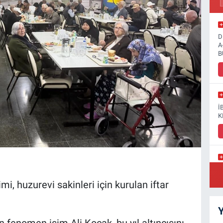
D
A
B
İ
K
G
S
i, huzurevi sakinleri için kurulan iftar
Y
n fenomen isim Ali Koçak, bu yıl altıncısını