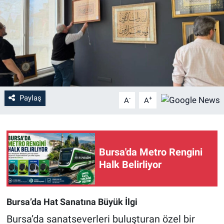
Sağlık
Eğitim
Ekonomi
Dünya
Paylaş
-
+
A
A
Teknoloji
Magazin
Bursa'da Metro Rengini
Halk Belirliyor
Siyaset
Yaşam
Bursa’da Hat Sanatına Büyük İlgi
Bursa’da sanatseverleri buluşturan özel bir
Spor