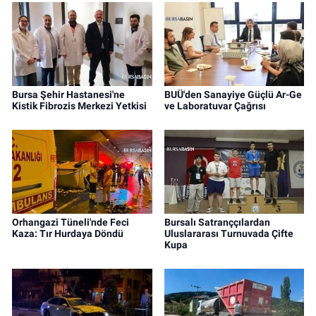
Bursa Şehir Hastanesi'ne
BUÜ'den Sanayiye Güçlü Ar-Ge
Kistik Fibrozis Merkezi Yetkisi
ve Laboratuvar Çağrısı
Orhangazi Tüneli'nde Feci
Bursalı Satranççılardan
Kaza: Tır Hurdaya Döndü
Uluslararası Turnuvada Çifte
Kupa