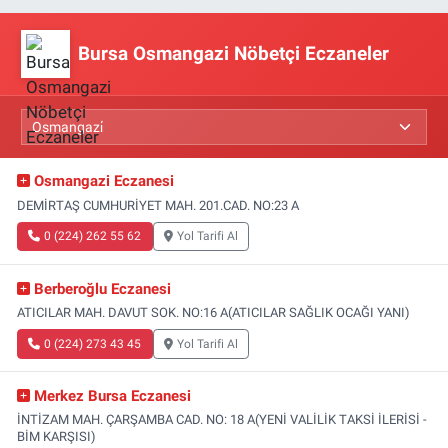
Bursa Osmangazi Nöbetçi Eczaneler
Osmangazi Eczanesi
DEMİRTAŞ CUMHURİYET MAH. 201.CAD. NO:23 A
0 (224) 262 55 62
Yol Tarifi Al
Berberoğlu Eczanesi
ATICILAR MAH. DAVUT SOK. NO:16 A(ATICILAR SAĞLIK OCAĞI YANI)
0 (224) 273 43 45
Yol Tarifi Al
Merkez Bursa Eczanesi
İNTİZAM MAH. ÇARŞAMBA CAD. NO: 18 A(YENİ VALİLİK TAKSİ İLERİSİ -
BİM KARŞISI)