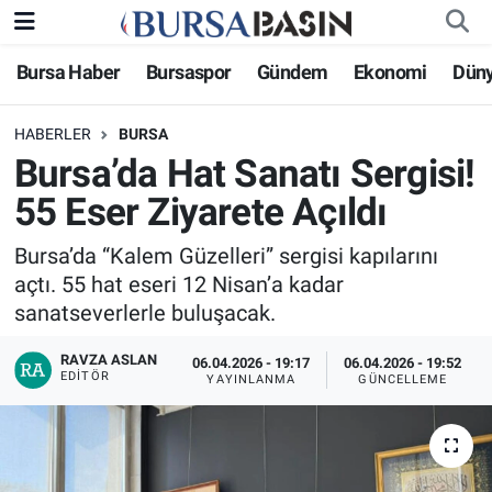
Bursa Haber
Bursaspor
Gündem
Ekonomi
Dün
Bursa Haber
Bursa Nöbetçi Eczaneler
HABERLER
BURSA
Genel
Bursa Hava Durumu
Bursa’da Hat Sanatı Sergisi!
Politika
Bursa Namaz Vakitleri
55 Eser Ziyarete Açıldı
Bilim, Teknoloji
Bursa Trafik Yoğunluk Haritası
Bursa’da “Kalem Güzelleri” sergisi kapılarını
açtı. 55 hat eseri 12 Nisan’a kadar
KÜLTÜR-SANAT
Süper Lig Puan Durumu ve Fikstür
sanatseverlerle buluşacak.
RAVZA ASLAN
Yerel
Tüm Manşetler
06.04.2026 - 19:17
06.04.2026 - 19:52
EDITÖR
YAYINLANMA
GÜNCELLEME
Bursaspor
Son Dakika Haberleri
Gündem
Haber Arşivi