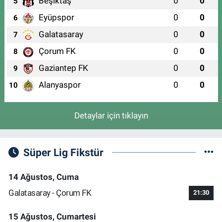
Beşiktaş
0
0
5
Eyüpspor
0
0
6
Galatasaray
0
0
7
Çorum FK
0
0
8
Gaziantep FK
0
0
9
Alanyaspor
0
0
10
Detaylar için tıklayın
Süper Lig Fikstür
14 Ağustos, Cuma
Galatasaray - Çorum FK
21:30
15 Ağustos, Cumartesi