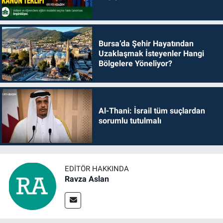
Bursa’da Şehir Hayatından
Uzaklaşmak İsteyenler Hangi
Bölgelere Yöneliyor?
Al-Thani: İsrail tüm suçlardan
sorumlu tutulmalı
EDITÖR HAKKINDA
Ravza Aslan