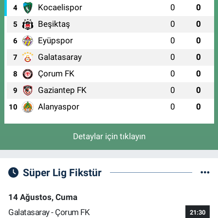
0 (224) 251 33 44
Yol Tarifi Al
Kocaelispor
0
0
4
Beşiktaş
0
0
5
Eyüpspor
0
0
6
Galatasaray
0
0
7
Çorum FK
0
0
8
Gaziantep FK
0
0
9
Alanyaspor
0
0
10
Detaylar için tıklayın
Süper Lig Fikstür
14 Ağustos, Cuma
Galatasaray - Çorum FK
21:30