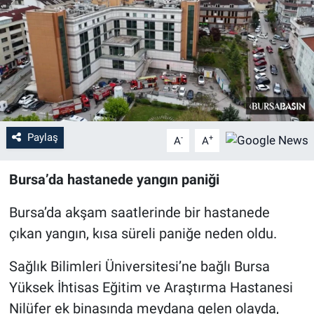
Sağlık
Eğitim
Ekonomi
Dünya
Paylaş
-
+
A
A
Teknoloji
Bursa’da hastanede yangın paniği
Magazin
Bursa’da akşam saatlerinde bir hastanede
çıkan yangın, kısa süreli paniğe neden oldu.
Siyaset
Sağlık Bilimleri Üniversitesi’ne bağlı Bursa
Yaşam
Yüksek İhtisas Eğitim ve Araştırma Hastanesi
Nilüfer ek binasında meydana gelen olayda,
Spor