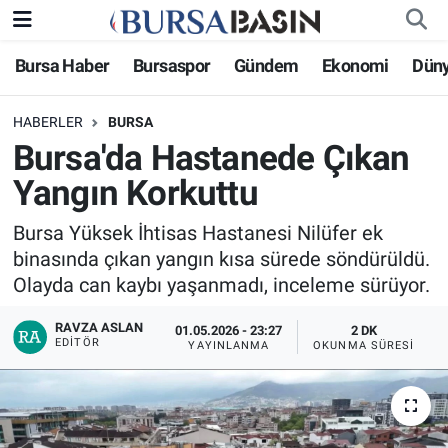
Bursa Haber
Bursaspor
Gündem
Ekonomi
Dün
Bursa Haber
Bursa Nöbetçi Eczaneler
HABERLER
BURSA
Genel
Bursa Hava Durumu
Bursa'da Hastanede Çıkan
Politika
Bursa Namaz Vakitleri
Yangın Korkuttu
Bilim, Teknoloji
Bursa Trafik Yoğunluk Haritası
Bursa Yüksek İhtisas Hastanesi Nilüfer ek
binasında çıkan yangın kısa sürede söndürüldü.
KÜLTÜR-SANAT
Süper Lig Puan Durumu ve Fikstür
Olayda can kaybı yaşanmadı, inceleme sürüyor.
RAVZA ASLAN
Yerel
Tüm Manşetler
01.05.2026 - 23:27
2 DK
EDITÖR
YAYINLANMA
OKUNMA SÜRESI
Bursaspor
Son Dakika Haberleri
Gündem
Haber Arşivi