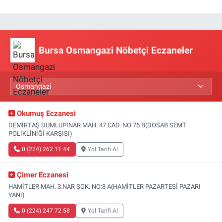
Bursa Osmangazi Nöbetçi Eczaneler
Okumuş Eczanesi
DEMİRTAŞ DUMLUPINAR MAH. 47.CAD. NO:76 B(DOSAB SEMT
POLİKLİNİĞİ KARŞISI)
0 (224) 262 11 44
Yol Tarifi Al
Çimer Eczanesi
HAMİTLER MAH. 3.NAR SOK. NO:8 A(HAMİTLER PAZARTESİ PAZARI
YANI)
0 (224) 247 72 58
Yol Tarifi Al