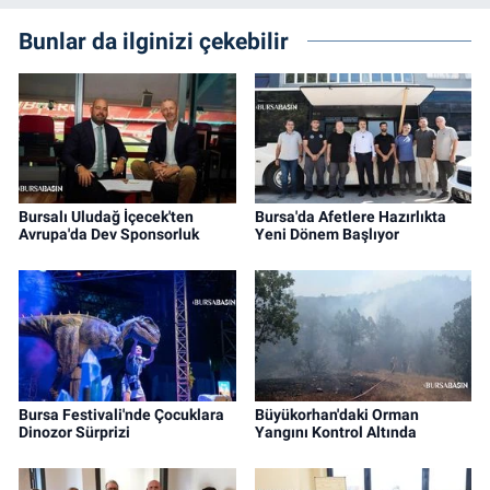
Bunlar da ilginizi çekebilir
Bursalı Uludağ İçecek'ten
Bursa'da Afetlere Hazırlıkta
Avrupa'da Dev Sponsorluk
Yeni Dönem Başlıyor
Bursa Festivali'nde Çocuklara
Büyükorhan'daki Orman
Dinozor Sürprizi
Yangını Kontrol Altında